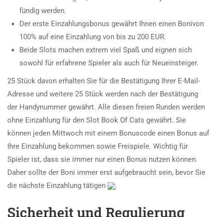
fündig werden.
Der erste Einzahlungsbonus gewährt Ihnen einen Bonivon
100% auf eine Einzahlung von bis zu 200 EUR.
Beide Slots machen extrem viel Spaß und eignen sich
sowohl für erfahrene Spieler als auch für Neueinsteiger.
25 Stück davon erhalten Sie für die Bestätigung Ihrer E-Mail-
Adresse und weitere 25 Stück werden nach der Bestätigung
der Handynummer gewährt. Alle diesen freien Runden werden
ohne Einzahlung für den Slot Book Of Cats gewährt. Sie
können jeden Mittwoch mit einem Bonuscode einen Bonus auf
Ihre Einzahlung bekommen sowie Freispiele. Wichtig für
Spieler ist, dass sie immer nur einen Bonus nutzen können.
Daher sollte der Boni immer erst aufgebraucht sein, bevor Sie
die nächste Einzahlung tätigen
.
Sicherheit und Regulierung