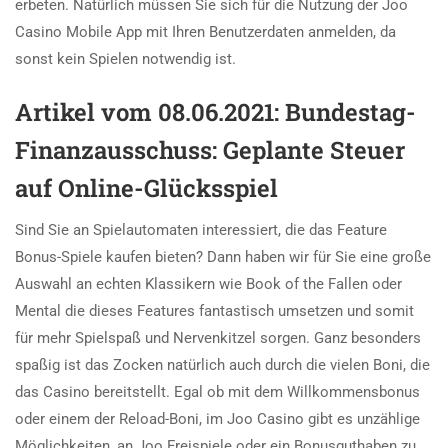
erbeten. Natürlich müssen Sie sich für die Nutzung der Joo
Casino Mobile App mit Ihren Benutzerdaten anmelden, da
sonst kein Spielen notwendig ist.
Artikel vom 08.06.2021: Bundestag-
Finanzausschuss: Geplante Steuer
auf Online-Glücksspiel
Sind Sie an Spielautomaten interessiert, die das Feature
Bonus-Spiele kaufen bieten? Dann haben wir für Sie eine große
Auswahl an echten Klassikern wie Book of the Fallen oder
Mental die dieses Features fantastisch umsetzen und somit
für mehr Spielspaß und Nervenkitzel sorgen. Ganz besonders
spaßig ist das Zocken natürlich auch durch die vielen Boni, die
das Casino bereitstellt. Egal ob mit dem Willkommensbonus
oder einem der Reload-Boni, im Joo Casino gibt es unzählige
Möglichkeiten, an Joo Freispiele oder ein Bonusguthaben zu