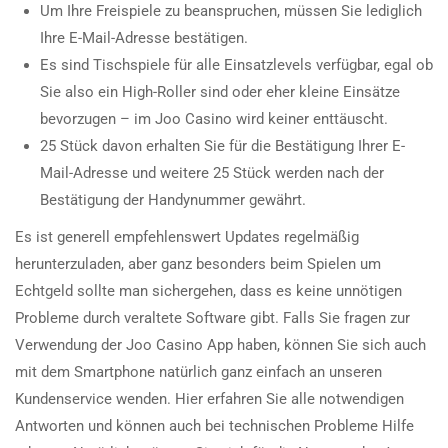
Um Ihre Freispiele zu beanspruchen, müssen Sie lediglich
Ihre E-Mail-Adresse bestätigen.
Es sind Tischspiele für alle Einsatzlevels verfügbar, egal ob
Sie also ein High-Roller sind oder eher kleine Einsätze
bevorzugen – im Joo Casino wird keiner enttäuscht.
25 Stück davon erhalten Sie für die Bestätigung Ihrer E-
Mail-Adresse und weitere 25 Stück werden nach der
Bestätigung der Handynummer gewährt.
Es ist generell empfehlenswert Updates regelmäßig
herunterzuladen, aber ganz besonders beim Spielen um
Echtgeld sollte man sichergehen, dass es keine unnötigen
Probleme durch veraltete Software gibt. Falls Sie fragen zur
Verwendung der Joo Casino App haben, können Sie sich auch
mit dem Smartphone natürlich ganz einfach an unseren
Kundenservice wenden. Hier erfahren Sie alle notwendigen
Antworten und können auch bei technischen Probleme Hilfe