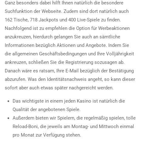
Ganz besonders dabei hilft Ihnen natürlich die besondere
Suchfunktion der Webseite. Zudem sind dort natürlich auch
162 Tische, 718 Jackpots und 400 Live-Spiele zu finden.
Nachfolgend ist zu empfehlen die Option für Werbeaktionen
anzukreuzen, hierdurch gelangen Sie auch an sämtliche
Informationen bezüglich Aktionen und Angebote. Indem Sie
die allgemeinen Geschäftsbedingungen und Ihre Volljährigkeit
ankreuzen, schließen Sie die Registrierung sozusagen ab.
Danach wäre es ratsam, Ihre E-Mail bezüglich der Bestätigung
abzurufen. Was den Identitätsnachweis angeht, so kann dieser
sofort aber auch etwas später nachgereicht werden.
Das wichtigste in einem jeden Kasino ist natürlich die
Qualität der angebotenen Spiele.
Außerdem bieten wir Spielern, die regelmäßig spielen, tolle
Reload-Boni, die jeweils am Montag- und Mittwoch einmal
pro Monat zur Verfügung stehen.