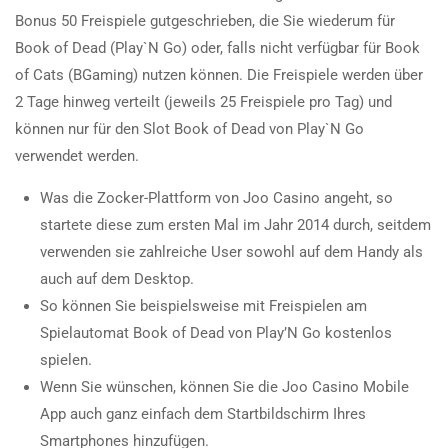
Bonus 50 Freispiele gutgeschrieben, die Sie wiederum für
Book of Dead (Play`N Go) oder, falls nicht verfügbar für Book
of Cats (BGaming) nutzen können. Die Freispiele werden über
2 Tage hinweg verteilt (jeweils 25 Freispiele pro Tag) und
können nur für den Slot Book of Dead von Play`N Go
verwendet werden.
Was die Zocker-Plattform von Joo Casino angeht, so
startete diese zum ersten Mal im Jahr 2014 durch, seitdem
verwenden sie zahlreiche User sowohl auf dem Handy als
auch auf dem Desktop.
So können Sie beispielsweise mit Freispielen am
Spielautomat Book of Dead von Play’N Go kostenlos
spielen.
Wenn Sie wünschen, können Sie die Joo Casino Mobile
App auch ganz einfach dem Startbildschirm Ihres
Smartphones hinzufügen.