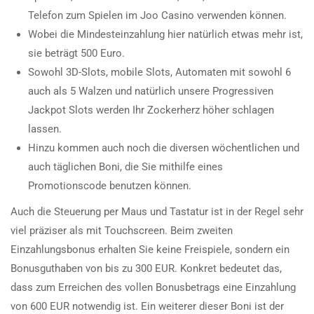
Telefon zum Spielen im Joo Casino verwenden können.
Wobei die Mindesteinzahlung hier natürlich etwas mehr ist,
sie beträgt 500 Euro.
Sowohl 3D-Slots, mobile Slots, Automaten mit sowohl 6
auch als 5 Walzen und natürlich unsere Progressiven
Jackpot Slots werden Ihr Zockerherz höher schlagen
lassen.
Hinzu kommen auch noch die diversen wöchentlichen und
auch täglichen Boni, die Sie mithilfe eines
Promotionscode benutzen können.
Auch die Steuerung per Maus und Tastatur ist in der Regel sehr
viel präziser als mit Touchscreen. Beim zweiten
Einzahlungsbonus erhalten Sie keine Freispiele, sondern ein
Bonusguthaben von bis zu 300 EUR. Konkret bedeutet das,
dass zum Erreichen des vollen Bonusbetrags eine Einzahlung
von 600 EUR notwendig ist. Ein weiterer dieser Boni ist der