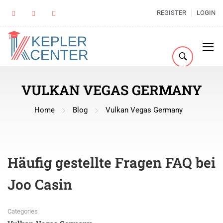
REGISTER
LOGIN
VULKAN VEGAS GERMANY
Home
Blog
Vulkan Vegas Germany
Häufig gestellte Fragen FAQ bei
Joo Casin
Categories