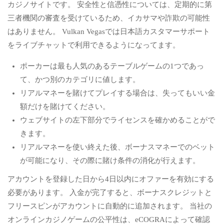
カジノサイトです。 安全性と信憑性については、定期的に第
三者機関の審査を受けているため、イカサマや詐欺の可能性
はありません。 Vulkan Vegasでは日本語カスタマーサポート
をライブチャットで利用できるようになってます。
ポーカーは最も人気のあるテーブルゲームの1つであっ
て、かつ別のカテゴリに値します。
リアルマネーを賭けてプレイする場合は、失ってもいい金
額だけを賭けてください。
ウェブサイトの左下部分でライセンスを確かめることがで
きます。
リアルマネーを使い終えた後、ボーナスマネーでのベット
が可能になり、その際に賭け条件の消化が行えます。
アカウントを登録した日から4日以内にオファーを有効にする
必要があります。 入金が完了すると、ボーナスクレジットと
フリースピンがアカウントに自動的に追加されます。 当社の
オンラインカジノゲームの公平性は、eCOGRAによって確認