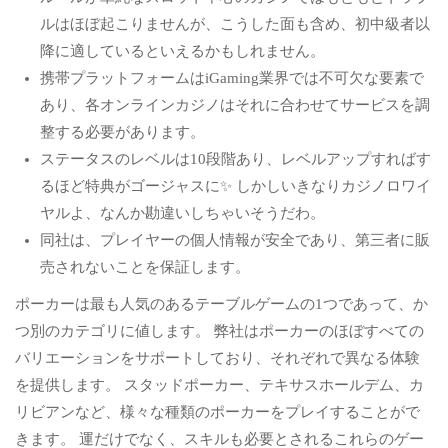
ルはほぼ起こりませんが、こうした面も含め、初中級者以
降に適しているといえるかもしれません。
携帯プラットフォームはiGaming業界では不可欠な要素で
あり、各オンラインカジノはそれに合わせてサービスを調
整する必要があります。
ステータスのレベルは10段階あり、レベルアップすればす
るほど特典がゴージャスに✨ しかしいきなりカジノロワイ
ヤルよ、なんか勘違いしちゃいそうだわ。
同社は、プレイヤーの個人情報が安全であり、第三者に販
売されないことを保証します。
ポーカーは最も人気のあるテーブルゲームの1つであって、か
つ別のカテゴリに値します。 弊社はポーカーのほぼすべての
バリエーションをサポートしており、それぞれで異なる体験
を提供します。 スタッドポーカー、テキサスホールデム、カ
リビアンなど、様々な種類のポーカーをプレイすることがで
きます。 運だけでなく、スキルも必要とされるこれらのゲー