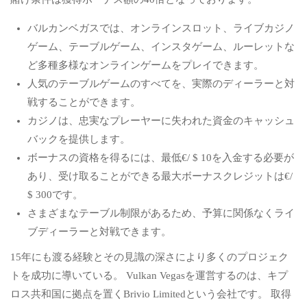
バルカンベガスでは、オンラインスロット、ライブカジノ
ゲーム、テーブルゲーム、インスタゲーム、ルーレットな
ど多種多様なオンラインゲームをプレイできます。
人気のテーブルゲームのすべてを、実際のディーラーと対
戦することができます。
カジノは、忠実なプレーヤーに失われた資金のキャッシュ
バックを提供します。
ボーナスの資格を得るには、最低€/ $ 10を入金する必要が
あり、受け取ることができる最大ボーナスクレジットは€/
$ 300です。
さまざまなテーブル制限があるため、予算に関係なくライ
ブディーラーと対戦できます。
15年にも渡る経験とその見識の深さにより多くのプロジェク
トを成功に導いている。 Vulkan Vegasを運営するのは、キプ
ロス共和国に拠点を置くBrivio Limitedという会社です。 取得