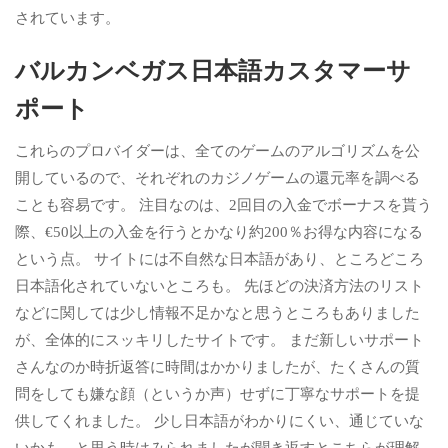
されています。
バルカンベガス日本語カスタマーサ
ポート
これらのプロバイダーは、全てのゲームのアルゴリズムを公
開しているので、それぞれのカジノゲームの還元率を調べる
ことも容易です。 注目なのは、2回目の入金でボーナスを貰う
際、€50以上の入金を行うとかなり約200％お得な内容になる
という点。 サイトには不自然な日本語があり、ところどころ
日本語化されていないところも。 先ほどの決済方法のリスト
などに関しては少し情報不足かなと思うところもありました
が、全体的にスッキリしたサイトです。 まだ新しいサポート
さんなのか時折返答に時間はかかりましたが、たくさんの質
問をしても嫌な顔（というか声）せずに丁寧なサポートを提
供してくれました。 少し日本語がわかりにくい、通じていな