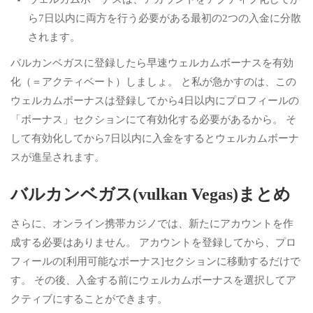
ら7日以内に両方を行う必要がある最初の2つの入金に分散
されます。
バルカンベガスに登録したら早速ウェルカムボーナスを有効
化（＝アクティベート）しましょ。 と私が急かすのは、この
ウェルカムボーナスは登録してから4日以内にプロフィールの
「ボーナス」セクションにて有効化する必要があるから。 そ
して有効化してから7日以内に入金をするとウェルカムボーナ
スが進呈されます。
バルカンベガス(vulkan Vegas)まとめ
さらに、オンライン携帯カジノでは、新たにアカウントを作
成する必要はありません。 アカウントを登録してから、プロ
フィールの[利用可能なボーナス]セクションに移動するだけで
す。 その後、入金する前にウェルカムボーナスを選択してア
クティブにすることができます。