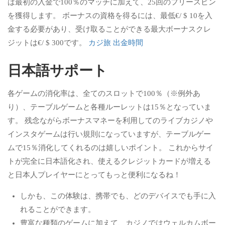
は最初の入金で100％のマッチに加えて、25回のフリースピン
を獲得します。 ボーナスの資格を得るには、最低€/ $ 10を入
金する必要があり、受け取ることができる最大ボーナスクレ
ジットは€/ $ 300です。
カジ旅 出金時間
日本語サポート
各ゲームの消化率は、全てのスロットで100％（※例外あ
り）、テーブルゲームと各種ルーレットは15％となっていま
す。 残念ながらボーナスマネーを利用してのライブカジノや
インスタゲームは行い規則になっていますが、テーブルゲー
ムで15％消化してくれるのは嬉しいポイント。 これからサイ
トが完全に日本語化され、使えるクレジットカードが増える
と日本人プレイヤーにとってもっと便利になるね！
しかも、この体験は、携帯でも、どのデバイスでも手に入
れることができます。
豊富な種類のゲームに加えて、カジノではウェルカムボー