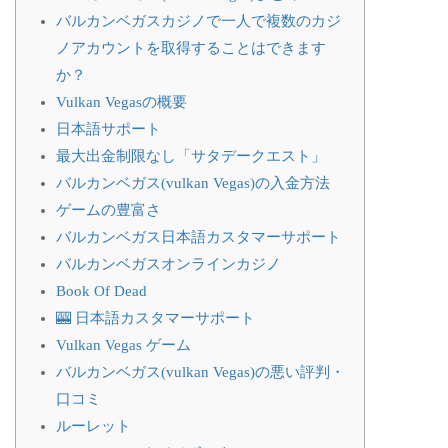
バルカンベガスカジノで一人で複数のカジ
ノアカウントを取得することはできます
か？
Vulkan Vegasの概要
日本語サポート
最大出金制限なし「サタデークエスト」
バルカンベガス(vulkan Vegas)の入金方法
ゲームの豊富さ
バルカンベガス日本語カスタマーサポート
バルカンベガスオンラインカジノ
Book Of Dead
🎰 日本語カスタマーサポート
Vulkan Vegas ゲーム
バルカンベガス(vulkan Vegas)の悪い評判・
口コミ
ルーレット