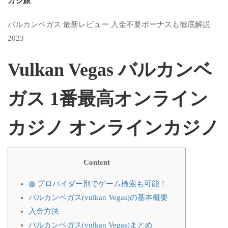
カジ旅
バルカンベガス 最新レビュー 入金不要ボーナスも徹底解説
2023
Vulkan Vegas バルカンベ
ガス 1番最高オンライン
カジノ オンラインカジノ
Content
◍ プロバイダー別でゲーム検索も可能！
バルカンベガス(vulkan Vegas)の基本概要
入金方法
バルカンベガス(vulkan Vegas)まとめ