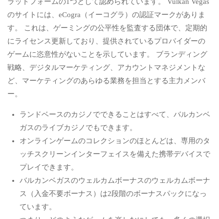
ラットフォームの1つとして認められています。 Vulkan Vegas
のサイトには、eCogra（イーコグラ）の認証マークがありま
す。 これは、ゲーミングの公平性を監査する団体で、定期的
にライセンス更新しており、提供されているプロバイダーの
ゲームに恣意性がないことを示しています。 ブランディング
戦略、デジタルマーケティング、アカウントマネジメントな
ど、マーケティングのあらゆる業務を担当とする主力メンバ
ー。
ランドベースのカジノでできることはすべて、バルカンベ
ガスのライブカジノでもできます。
オンラインゲームのコレクションのほとんどは、専用のタ
ッチスクリーンインターフェイスを備えた携帯デバイスで
プレイできます。
バルカンベガスのウェルカムボーナスのウェルカムボーナ
ス（入金不要ボーナス）は2段階のボーナスパックになっ
ています。