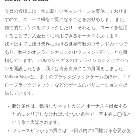
会員の皆様には、常に新しいキャンペーンを実施しておりま
すので、ニュース欄をご覧になることをお勧めしま。 また、
個性的なリンクをクリックしたり、それとも、コードを使用
することで、入金せずに利用できるボーナスもあります。
我々はすでに賭け業界における世界有数のブランドの一つで
あり、弊社のオンラインカジノのセクションで同じことを目
指しています。 バルカンベガスのオンラインカジノセクショ
ンを開設したとき、我々は自分自身にこの質問をしました。
Vulkan Vegasは、多くのブラックジャックゲームのほか、「ド
ローブラックジャック」などのゲームのバリエーションを提
供しています。
賭け条件は、獲得したネットカジノ ボーナスを出金する
ためにクリアしなければいけない条件で、基本的に◯倍と
いう形で表記されます。
フリースピンからの賞金は、3日以内に3回賭ける必要があ