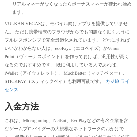
リアルマネーがなくなったらボーナスマネーが使われ始め
ます。
VULKAN VEGASは、モバイル向けアプリを提供していませ
ん。 ただし携帯端末のブラウザからでも問題なく動くように
フルレスポンシブで完全最適化されています。 どれにすれば
いいかわからない人は、ecoPayz（エコペイズ）かVenus
Point（ヴィーナスポイント）を作っておけば、汎用性が高く
なるのでおすすめです。 既に利用している人であれば、
iWallet（アイウォレット）、MuchBetter（マッチベター）、
STICKPAY（スティックペイ）も利用可能です。
カジ旅 ライ
センス
入金方法
これは、Microgaming、NetEnt、EvoPlayなどの有名企業を含
むゲームプロバイダーの大規模なネットワークのおかげで