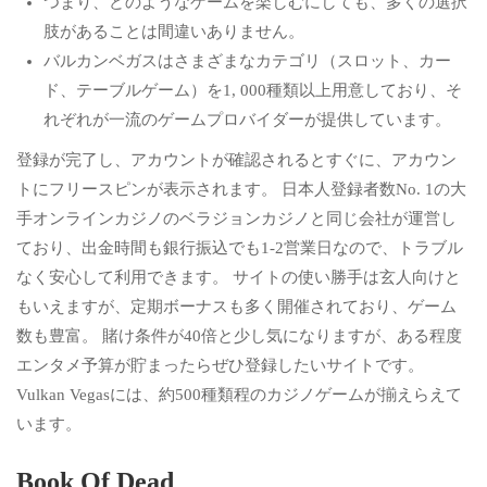
つまり、どのようなゲームを楽しむにしても、多くの選択
肢があることは間違いありません。
バルカンベガスはさまざまなカテゴリ（スロット、カー
ド、テーブルゲーム）を1, 000種類以上用意しており、そ
れぞれが一流のゲームプロバイダーが提供しています。
登録が完了し、アカウントが確認されるとすぐに、アカウン
トにフリースピンが表示されます。 日本人登録者数No. 1の大
手オンラインカジノのベラジョンカジノと同じ会社が運営し
ており、出金時間も銀行振込でも1-2営業日なので、トラブル
なく安心して利用できます。 サイトの使い勝手は玄人向けと
もいえますが、定期ボーナスも多く開催されており、ゲーム
数も豊富。 賭け条件が40倍と少し気になりますが、ある程度
エンタメ予算が貯まったらぜひ登録したいサイトです。
Vulkan Vegasには、約500種類程のカジノゲームが揃えらえて
います。
Book Of Dead