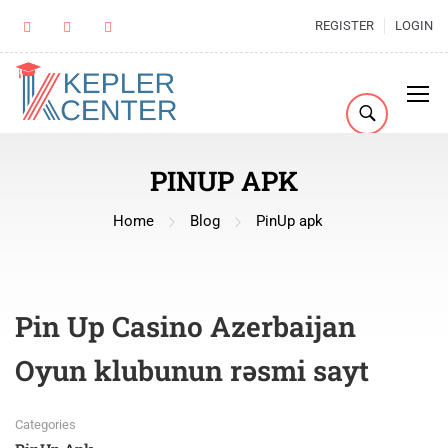
REGISTER
LOGIN
PINUP APK
Home
Blog
PinUp apk
Pin Up Casino Azerbaijan
Oyun klubunun rəsmi sayt
Categories