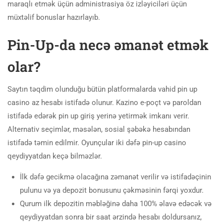
maraqlı etmək üçün administrasiya öz izləyiciləri üçün
müxtəlif bonuslar hazırlayıb.
Pin-Up-da necə əmanət etmək
olar?
Saytın təqdim olunduğu bütün platformalarda vahid pin up
casino az hesabı istifadə olunur. Kazino e-poçt və paroldan
istifadə edərək pin up giriş yerinə yetirmək imkanı verir.
Alternativ seçimlər, məsələn, sosial şəbəkə hesabından
istifadə təmin edilmir. Oyunçular iki dəfə pin-up casino
qeydiyyatdan keçə bilməzlər.
İlk dəfə gecikmə olacağına zəmanət verilir və istifadəçinin
pulunu və ya depozit bonusunu çəkməsinin fərqi yoxdur.
Qurum ilk depozitin məbləğinə daha 100% əlavə edəcək və
qeydiyyatdan sonra bir saat ərzində hesabı doldursanız,