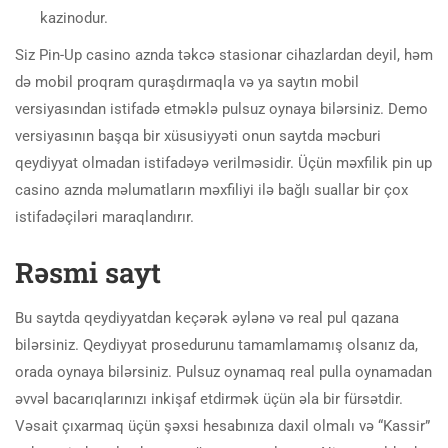
kazinodur.
Siz Pin-Up casino aznda təkcə stasionar cihazlardan deyil, həm
də mobil proqram quraşdırmaqla və ya saytın mobil
versiyasından istifadə etməklə pulsuz oynaya bilərsiniz. Demo
versiyasının başqa bir xüsusiyyəti onun saytda məcburi
qeydiyyat olmadan istifadəyə verilməsidir. Üçün məxfilik pin up
casino aznda məlumatların məxfiliyi ilə bağlı suallar bir çox
istifadəçiləri maraqlandırır.
Rəsmi sayt
Bu saytda qeydiyyatdan keçərək əylənə və real pul qazana
bilərsiniz. Qeydiyyat prosedurunu tamamlamamış olsanız da,
orada oynaya bilərsiniz. Pulsuz oynamaq real pulla oynamadan
əvvəl bacarıqlarınızı inkişaf etdirmək üçün əla bir fürsətdir.
Vəsait çıxarmaq üçün şəxsi hesabınıza daxil olmalı və “Kassir”