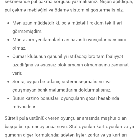
sekmesinde pul çəkmə sorğusu yazmalısınız. Nişan açıldıqda,
pul çəkmə məbləğini və ödəmə sistemini göstərməlisiniz.
Mən uzun müddətdir ki, belə müxtəlif reklam təklifləri
görməmişdim.
Müntəzəm yeniləmələrlə ən həvəsli oyunçular cansıxıcı
olmaz.
Qumar klubunun qanuniliyi istifadəçilərə tam fəaliyyət
azadlığına və əsassız bloklamanın olmamasına zəmanət
verir.
Sonra, uyğun bir ödəniş sistemi seçməlisiniz və
çatışmayan bank məlumatlarını doldurmalısınız.
Bütün kazino bonusları oyunçuların şəxsi hesabında
mövcuddur.
Sürətli pula üstünlük verən oyunçular arasında məşhur olan
başqa bir qumar əyləncə növü. Stol oyunları kart oyunları və ya
qumarın digər formalarıdır, adətən fişlər, zarlar və ya kartları