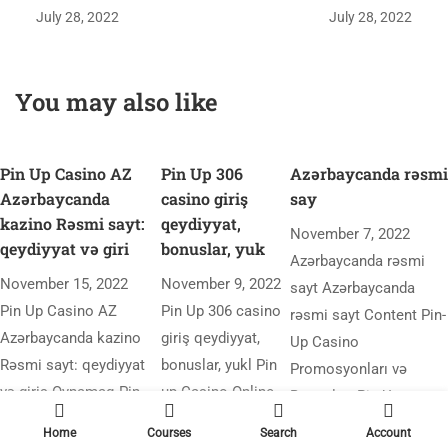
Azerbaijan Oyun
MƏRC SAYTI GİRİŞ
July 28, 2022
July 28, 2022
klubunun rəsmi sayt
1xbet azerbaycan
mobil uygulama yukl
You may also like
Pin Up Casino AZ
Pin Up 306
Azərbaycanda rəsmi
Azərbaycanda
casino giriş
say
kazino Rəsmi sayt:
qeydiyyat,
November 7, 2022
qeydiyyat və giri
bonuslar, yuk
Azərbaycanda rəsmi
November 15, 2022
November 9, 2022
sayt Azərbaycanda
Pin Up Casino AZ
Pin Up 306 casino
rəsmi sayt Content Pin-
Azərbaycanda kazino
giriş qeydiyyat,
Up Casino
Rəsmi sayt: qeydiyyat
bonuslar, yukl Pin
Promosyonları və
və giriş Oynamaq Pin
up Casino Online
Bonusları Pin Up
Up Azərbaycan: rəsmi
Az Azerbaijan Пин
Azərbaycanda
Home
Courses
Search
Account
saytın nəzərdən
ап казино PinUp