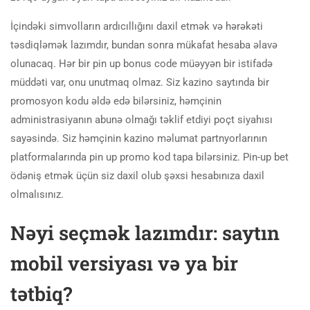
İçindəki simvolların ardıcıllığını daxil etmək və hərəkəti
təsdiqləmək lazımdır, bundan sonra mükafat hesaba əlavə
olunacaq. Hər bir pin up bonus code müəyyən bir istifadə
müddəti var, onu unutmaq olmaz. Siz kazino saytında bir
promosyon kodu əldə edə bilərsiniz, həmçinin
administrasiyanın abunə olmağı təklif etdiyi poçt siyahısı
sayəsində. Siz həmçinin kazino məlumat partnyorlarının
platformalarında pin up promo kod tapa bilərsiniz. Pin-up bet
ödəniş etmək üçün siz daxil olub şəxsi hesabınıza daxil
olmalısınız.
Nəyi seçmək lazımdır: saytın
mobil versiyası və ya bir
tətbiq?