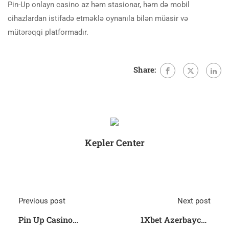
Pin-Up onlayn casino az həm stasionar, həm də mobil
cihazlardan istifadə etməklə oynanıla bilən müasir və
mütərəqqi platformadır.
Share:
Kepler Center
Previous post
Next post
Pin Up Casino
1Xbet Azerbaycan