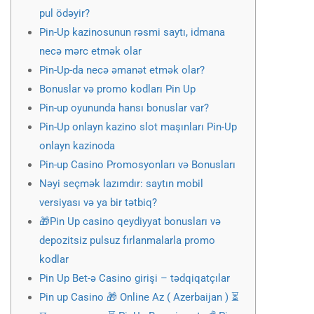
pul ödəyir?
Pin-Up kazinosunun rəsmi saytı, idmana
necə mərc etmək olar
Pin-Up-da necə əmanət etmək olar?
Bonuslar və promo kodları Pin Up
Pin-up oyununda hansı bonuslar var?
Pin-Up onlayn kazino slot maşınları Pin-Up
onlayn kazinoda
Pin-up Casino Promosyonları və Bonusları
Nəyi seçmək lazımdır: saytın mobil
versiyası və ya bir tətbiq?
🎁Pin Up casino qeydiyyat bonusları və
depozitsiz pulsuz fırlanmalarla promo
kodlar
Pin Up Bet-ə Casino girişi – tədqiqatçılar
Pin up Casino 🎁 Online Az ( Azerbaijan ) ⏳