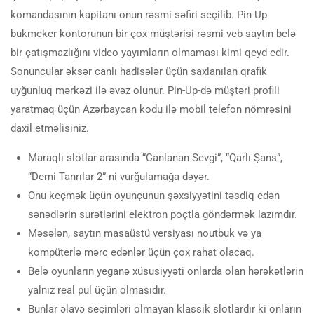
komandasının kapitanı onun rəsmi səfiri seçilib. Pin-Up
bukmeker kontorunun bir çox müştərisi rəsmi veb saytın belə
bir çatışmazlığını video yayımların olmaması kimi qeyd edir.
Sonuncular əksər canlı hadisələr üçün saxlanılan qrafik
uyğunluq mərkəzi ilə əvəz olunur. Pin-Up-də müştəri profili
yaratmaq üçün Azərbaycan kodu ilə mobil telefon nömrəsini
daxil etməlisiniz.
Maraqlı slotlar arasında “Canlanan Sevgi”, “Qarlı Şans”,
“Demi Tanrılar 2”-ni vurğulamağa dəyər.
Onu keçmək üçün oyunçunun şəxsiyyətini təsdiq edən
sənədlərin surətlərini elektron poçtla göndərmək lazımdır.
Məsələn, saytın masaüstü versiyası noutbuk və ya
kompüterlə mərc edənlər üçün çox rahat olacaq.
Belə oyunların yeganə xüsusiyyəti onlarda olan hərəkətlərin
yalnız real pul üçün olmasıdır.
Bunlar əlavə seçimləri olmayan klassik slotlardır ki onların