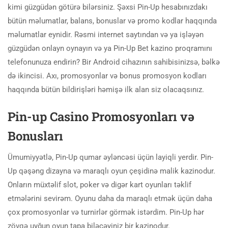
kimi güzgüdən götürə bilərsiniz. Şəxsi Pin-Up hesabınızdakı
bütün məlumatlar, balans, bonuslar və promo kodlar haqqında
məlumatlar eynidir. Rəsmi internet saytından və ya işləyən
güzgüdən onlayn oynayın və ya Pin-Up Bet kazino proqramını
telefonunuza endirin? Bir Android cihazının sahibisinizsə, bəlkə
də ikincisi. Axı, promosyonlar və bonus promosyon kodları
haqqında bütün bildirişləri həmişə ilk alan siz olacaqsınız.
Pin-up Casino Promosyonları və
Bonusları
Ümumiyyətlə, Pin-Up qumar əyləncəsi üçün layiqli yerdir. Pin-
Up qəşəng dizayna və maraqlı oyun çeşidinə malik kazinodur.
Onların müxtəlif slot, poker və digər kart oyunları təklif
etmələrini sevirəm. Oyunu daha da maraqlı etmək üçün daha
çox promosyonlar və turnirlər görmək istərdim. Pin-Up hər
zövqə uyğun oyun tapa biləcəyiniz bir kazinodur.