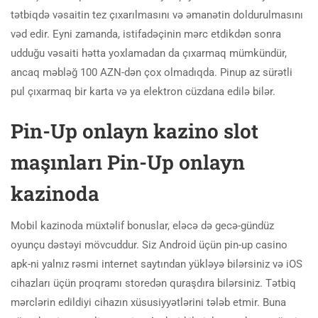
tətbiqdə vəsaitin tez çıxarılmasını və əmanətin doldurulmasını
vəd edir. Eyni zamanda, istifadəçinin mərc etdikdən sonra
udduğu vəsaiti hətta yoxlamadan da çıxarmaq mümkündür,
ancaq məbləğ 100 AZN-dən çox olmadıqda. Pinup az sürətli
pul çıxarmaq bir karta və ya elektron cüzdana edilə bilər.
Pin-Up onlayn kazino slot
maşınları Pin-Up onlayn
kazinoda
Mobil kazinoda müxtəlif bonuslar, eləcə də gecə-gündüz
oyunçu dəstəyi mövcuddur. Siz Android üçün pin-up casino
apk-ni yalnız rəsmi internet saytından yükləyə bilərsiniz və iOS
cihazları üçün proqramı storedən quraşdıra bilərsiniz. Tətbiq
mərclərin edildiyi cihazın xüsusiyyətlərini tələb etmir. Buna