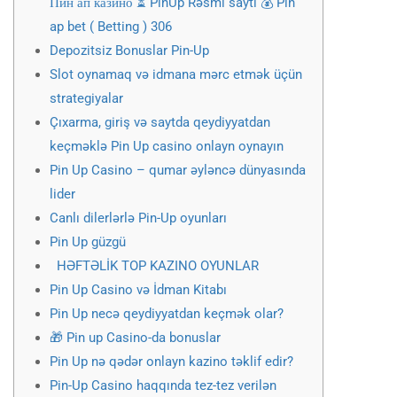
Пин ап казино ⏳ PinUp Rəsmi saytı 💰 Pin
ap bet ( Betting ) 306
Depozitsiz Bonuslar Pin-Up
Slot oynamaq və idmana mərc etmək üçün
strategiyalar
Çıxarma, giriş və saytda qeydiyyatdan
keçməklə Pin Up casino onlayn oynayın
Pin Up Casino – qumar əyləncə dünyasında
lider
Canlı dilerlərlə Pin-Up oyunları
Pin Up güzgü
​ ​ HƏFTƏLİK TOP KAZINO OYUNLAR​
Pin Up Casino və İdman Kitabı
Pin Up necə qeydiyyatdan keçmək olar?
🎁 Pin up Casino-da bonuslar
Pin Up nə qədər onlayn kazino təklif edir?
Pin-Up Casino haqqında tez-tez verilən