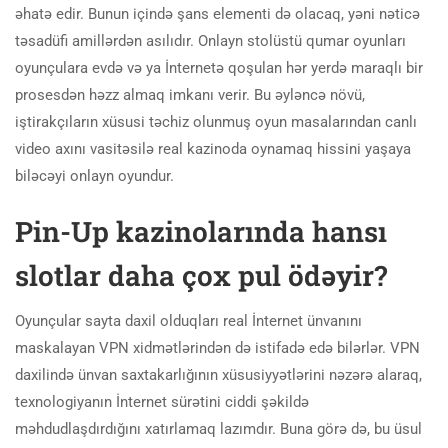
əhatə edir. Bunun içində şans elementi də olacaq, yəni nəticə
təsadüfi amillərdən asılıdır. Onlayn stolüstü qumar oyunları
oyunçulara evdə və ya İnternetə qoşulan hər yerdə maraqlı bir
prosesdən həzz almaq imkanı verir. Bu əyləncə növü,
iştirakçıların xüsusi təchiz olunmuş oyun masalarından canlı
video axını vasitəsilə real kazinoda oynamaq hissini yaşaya
biləcəyi onlayn oyundur.
Pin-Up kazinolarında hansı
slotlar daha çox pul ödəyir?
Oyunçular sayta daxil olduqları real İnternet ünvanını
maskalayan VPN xidmətlərindən də istifadə edə bilərlər. VPN
daxilində ünvan saxtakarlığının xüsusiyyətlərini nəzərə alaraq,
texnologiyanın İnternet sürətini ciddi şəkildə
məhdudlaşdırdığını xatırlamaq lazımdır. Buna görə də, bu üsul