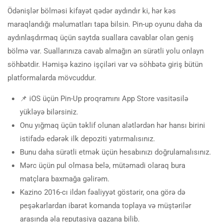
Ödənişlər bölməsi kifayət qədər aydındır ki, hər kəs
maraqlandığı məlumatları tapa bilsin. Pin-up oyunu daha da
aydınlaşdırmaq üçün saytda suallara cavablar olan geniş
bölmə var. Suallarınıza cavab almağın ən sürətli yolu onlayn
söhbətdir. Həmişə kazino işçiləri var və söhbətə giriş bütün
platformalarda mövcuddur.
📌 iOS üçün Pin-Up proqramını App Store vasitəsilə
yükləyə bilərsiniz.
Onu yığmaq üçün təklif olunan alətlərdən hər hansı birini
istifadə edərək ilk depoziti yatırmalısınız.
Bunu daha sürətli etmək üçün hesabınızı doğrulamalısınız.
Mərc üçün pul olmasa belə, mütəmadi olaraq bura
matçlara baxmağa gəlirəm.
Kazino 2016-cı ildən fəaliyyət göstərir, ona görə də
peşəkarlardan ibarət komanda toplaya və müştərilər
arasında əla reputasiya qazana bilib.