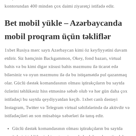
kontorundan 400 mindən çox daimi ziyarətçi istifadə edir.
Bet mobil yükle – Azərbaycanda
mobil proqram üçün təkliflər
1xbet Rusiya mərc saytı Azərbaycan kimi öz keyfiyyətini davam
etdirir. Siz həmçinin Backgammon, Okey, fond bazarı, virtual
bahis və bu kimi digər xüsusi bahis məzmunu ilə ticarət edə
bilərsiniz və oyun məzmunu ilə də bu istiqamətdə pul qazanmaq
olar. Güclü dəstək komandasının olması iştirakçıların bu saytda
özlərini təhlükəsiz hiss etməsinə səbəb olub və hər gün daha çox
istifadəçi bu saytda qeydiyyatdan keçib. 1xbet canlı dəstəyi
Instagram, Twitter və Telegram virtual səhifələrində də aktivdir və
istifadəçiləri ən son müsabiqə xəbərləri ilə tanış edir.
Güclü dəstək komandasının olması iştirakçıların bu saytda