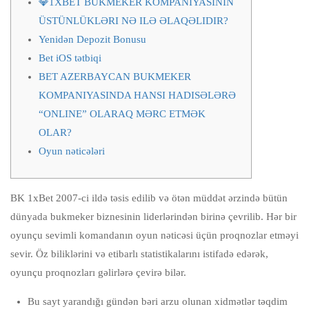
💎1XBET BUKMEKER KOMPANIYASININ
ÜSTÜNLÜKLƏRI NƏ ILƏ ƏLAQƏLIDIR?
Yenidən Depozit Bonusu
Bet iOS tətbiqi
BET AZERBAYCAN BUKMEKER
KOMPANIYASINDA HANSI HADISƏLƏRƏ
“ONLINE” OLARAQ MƏRC ETMƏK
OLAR?
Oyun nəticələri
BK 1xBet 2007-ci ildə təsis edilib və ötən müddət ərzində bütün
dünyada bukmeker biznesinin liderlərindən birinə çevrilib. Hər bir
oyunçu sevimli komandanın oyun nəticəsi üçün proqnozlar etməyi
sevir. Öz biliklərini və etibarlı statistikalarını istifadə edərək,
oyunçu proqnozları gəlirlərə çevirə bilər.
Bu sayt yarandığı gündən bəri arzu olunan xidmətlər təqdim