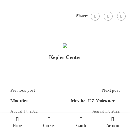
Share:
Kepler Center
Previous post
Next post
Мостбет
Mostbet UZ Узбекистан
Официальный Сайт
букмекер, казино,
August 17, 2022
August 17, 2022
Букмекер И Онлайн
приложени
Казин
Home
Courses
Search
Account