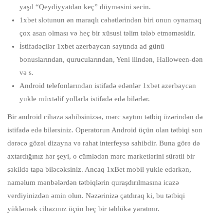
yaşıl “Qeydiyyatdan keç” düyməsini secin.
1xbet slotunun ən maraqlı cəhətlərindən biri onun oynamaq
çox asan olması və heç bir xüsusi təlim tələb etməməsidir.
İstifadəçilər 1xbet azerbaycan saytında ad günü
bonuslarından, qurucularından, Yeni ilindən, Halloween-dən
və s.
Android telefonlarından istifadə edənlər 1xbet azerbaycan
yukle müxtəlif yollarla istifadə edə bilərlər.
Bir android cihaza sahibsinizsə, mərc saytını tətbiq üzərindən də
istifadə edə bilərsiniz. Operatorun Android üçün olan tətbiqi son
dərəcə gözəl dizayna və rahat interfeysə sahibdir. Buna görə də
axtardığınız hər şeyi, o cümlədən mərc marketlərini sürətli bir
şəkildə tapa biləcəksiniz. Ancaq 1xBet mobil yukle edərkən,
naməlum mənbələrdən tətbiqlərin quraşdırılmasına icazə
verdiyinizdən əmin olun. Nəzərinizə çatdıraq ki, bu tətbiqi
yükləmək cihazınız üçün heç bir təhlükə yaratmır.