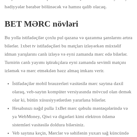
hədiyyələr bərabər bölünəcək və hamısı qalib olacaq.
BET MƏRC növləri
Bu yolla istifadəçilər çoxlu pul qazana və qazanma şanslarını artıra
bilərlər. 1xbet tv istifadəçiləri bu matçları izləyərkən müxtəlif
idman yarışlarını canlı izləyə və eyni zamanda mərc edə bilərlər.
Turnirin canlı yayımı iştirakçılara eyni zamanda sevimli matçını
izləmək və mərc etməkdən həzz almaq imkanı verir.
İstifadəçilər mobil brauzerləri vasitəsilə mərc saytına daxil
olaraq, veb-saytın kompüter versiyasında mövcud olan demək
olar ki, bütün xüsusiyyətlərdən yararlana bilərlər.
Hesabınızı nəğd pulla 1xBet mərc qəbulu məntəqələrində və
ya WebMoney, Qiwi və digərləri kimi elektron ödəmə
sistemləri vasitəsilə doldura bilərsiniz.
Veb saytına keçin, Mərclər və səhifənin yuxarı sağ küncündə