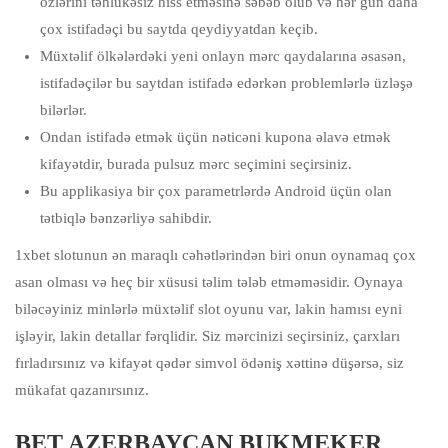
özlərini təhlükəsiz hiss etməsinə səbəb olub və hər gün daha
çox istifadəçi bu saytda qeydiyyatdan keçib.
Müxtəlif ölkələrdəki yeni onlayn mərc qaydalarına əsasən,
istifadəçilər bu saytdan istifadə edərkən problemlərlə üzləşə
bilərlər.
Ondan istifadə etmək üçün nəticəni kupona əlavə etmək
kifayətdir, burada pulsuz mərc seçimini seçirsiniz.
Bu applikasiya bir çox parametrlərdə Android üçün olan
tətbiqlə bənzərliyə sahibdir.
1xbet slotunun ən maraqlı cəhətlərindən biri onun oynamaq çox
asan olması və heç bir xüsusi təlim tələb etməməsidir. Oynaya
biləcəyiniz minlərlə müxtəlif slot oyunu var, lakin hamısı eyni
işləyir, lakin detallar fərqlidir. Siz mərcinizi seçirsiniz, çarxları
fırladırsınız və kifayət qədər simvol ödəniş xəttinə düşərsə, siz
mükafat qazanırsınız.
BET AZERBAYCAN BUKMEKER