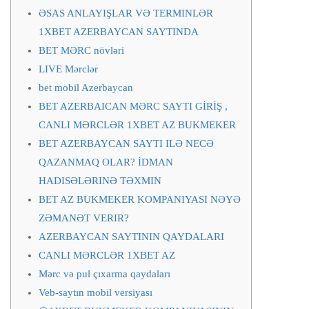
ƏSAS ANLAYIŞLAR VƏ TERMINLƏR
1XBET AZERBAYCAN SAYTINDA
BET MƏRC növləri
LIVE Mərclər
bet mobil Azerbaycan
BET AZERBAICAN MƏRC SAYTI GİRİŞ ,
CANLI MƏRCLƏR 1XBET AZ BUKMEKER
BET AZERBAYCAN SAYTI ILƏ NECƏ
QAZANMAQ OLAR? İDMAN
HADISƏLƏRINƏ TƏXMIN
BET AZ BUKMEKER KOMPANIYASI NƏYƏ
ZƏMANƏT VERIR?
AZERBAYCAN SAYTININ QAYDALARI
CANLI MƏRCLƏR 1XBET AZ
Mərc və pul çıxarma qaydaları
Veb-saytın mobil versiyası