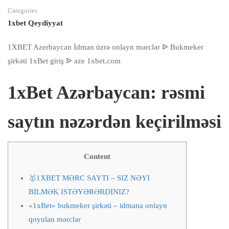
Categories
1xbet Qeydiyyat
1XBET Azerbaycan İdman üzrə onlayn mərclər ᐉ Bukmeker
şirkəti 1xBet giriş ᐉ aze 1xbet.com
1xBet Azərbaycan: rəsmi
saytın nəzərdən keçirilməsi
Content
🥇1XBET MƏRC SAYTI – SIZ NƏYI
BILMƏK ISTƏYƏRƏRDINIZ?
«1xBet» bukmeker şirkəti – idmana onlayn
qoyulan mərclər