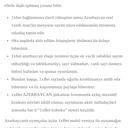
efirdə ilişib-qalmaq yarana bilər.
1xbet bağlantısına daxil olduqdan sonra Azərbaycan real
vaxtlı mərclər menyusu saytın idarə edilməsində müstəsna
rahatlıq təmin edir.
Əks təqdirdə əldə edilən hüquqların itirilməsi ilə üzləşə
bilərsiniz.
1xbet azerbaycan elaqe nomresi üçün ən vacib səbəblər saytın
etibarlılığı və təhlükəsizliyi, sayt xidmətləri, canlı sayt dəstəyi,
futbol bahisləri və qumar oyunlarıdır.
Bundan başqa, 1xBet saytında uğurlu kombinasiya tərtib edə
bilərsiniz və öz kuponunuzu paylaşa bilərsiniz.
1xBet AZERBAYCAN şirkətinin forumunda aylıq müxtəlif
konkurs növləri təklif olunur, saytımızın aktiv istifadəçiləri
arasında hər il “1xBet kuboku” turniri keçirilir.
Azərbaycanlı oyunçular üçün 1xBet mobil versiya ilə oynamağın