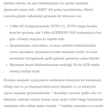
istifadə edərək, bu sayt istifadəçilərin bu saytda asanlıqla
işləməsini təmin etdi. 1XBET AZ poker turnirlərində, dilerin
yanında günün xəbərlərini göstərən bir televizor var.
1xBet AZ kompaniyasında TOTO-15, TOTO dəqiq hesaba
mərclər qoymaq olar 1xBet AZERBAYCAN kompaniyası hər
gün «Günün matçları»nı təqdim edir.
Qarşılaşmaları izləyərkən, oyunun mühüm hadisələrindən
sonra əmsalların dəyişməsi barədə məlumat verilir və onlar
mərclərini dəyişdirərək qalib gəlmək şanslarını artıra bilərlər.
Minimum hesab doldurulmasının məbləği 50-dir AZN bütün
ödəniş üsulları üçün.
Oyunun məqsədi oyunçuların kartlarında müəyyən bir nümunəni
(üfüqi sıra və ya diaqonal kimi) qeyd etmələri və ya müəyyən
sayda rəqəmlər göstərmələridir. ” Asanlıqla oyunun qalibi olur və
ödənilən mükafat adətən həmin oyun üçün 1xbet bingo kartlarının
satışından əldə edilən pulun faizidir. ” Qaliblər arasında eyni sayda