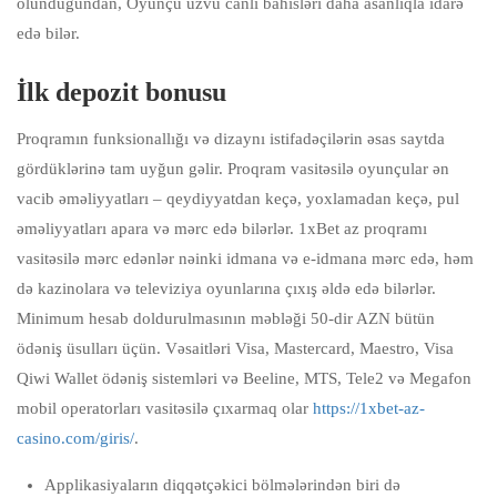
olunduğundan, Oyunçu üzvü canlı bahisləri daha asanlıqla idarə
edə bilər.
İlk depozit bonusu
Proqramın funksionallığı və dizaynı istifadəçilərin əsas saytda
gördüklərinə tam uyğun gəlir. Proqram vasitəsilə oyunçular ən
vacib əməliyyatları – qeydiyyatdan keçə, yoxlamadan keçə, pul
əməliyyatları apara və mərc edə bilərlər. 1xBet az proqramı
vasitəsilə mərc edənlər nəinki idmana və e-idmana mərc edə, həm
də kazinolara və televiziya oyunlarına çıxış əldə edə bilərlər.
Minimum hesab doldurulmasının məbləği 50-dir AZN bütün
ödəniş üsulları üçün. Vəsaitləri Visa, Mastercard, Maestro, Visa
Qiwi Wallet ödəniş sistemləri və Beeline, MTS, Tele2 və Megafon
mobil operatorları vasitəsilə çıxarmaq olar
https://1xbet-az-
casino.com/giris/
.
Applikasiyaların diqqətçəkici bölmələrindən biri də