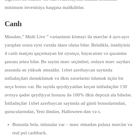
minimum investisiya haqqına malikdirlər.
Canlı
Məsələn,” Multi Live ” variantının köməyi ilə mərclər 4 ayrı-ayrı
yarışdan sonra eyni vaxtda idarə oluna bilər. Beləliklə, istədiyiniz
4 canlı matçını qaçırmayan bir oyunçu, həyəcanını və qazanma
şansını artıra bilər. Bu saytın mərc seçimləri, onlayn mərc saytları
arasında ən yüksək əmsaldır. 1xbet azerbaycan saytında
istifadəçiləri dəstəkləmək və ilkin zərərlərini ödəmək üçün bir
neçə bonus var. Bu saytda qeydiyyatdan keçən istifadəçilər 130
avroya qədər qeydiyyat bonusu ilə 100% ilkin depozit ala bilərlər.
İstifadəçilər 1xbet azerbaycan saytında ad günü bonuslarından,
qurucularından, Yeni ilindən, Halloween-dən və s.
Bununla belə, istisnalar var – mərc etmədən pulsuz mərclər və
real pul cashback.