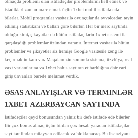
olmaqda problemi olan istifadəçilər problemlərini həll etmək və
istədikləri zaman mərc etmək üçün 1xbet mobil istifadə edə
bilərlər. Mobil proqramlar vasitəsilə oyunçular da əvvəlcədən təyin
edilmiş statistikanı və balları görə bilərlər. Hər bir mərc saytında
olduğu kimi, şikayətlər də bütün istifadəçilərin 1xbet sistemi ilə
qarşılaşdığı problemlər üzündən yaranır. İnternet vasitəsilə bütün
problemlər və şikayətlər siz həmişə Google vasitəsilə zəng ilə
keçirmək imkanı var. Məqaləmizin sonunda sistemə, üzvlüyə, real
vaxt variantlarına və 1xbet bahis saytının etibarlılığına dair cari
giriş ünvanları barədə məlumat verdik.
ƏSAS ANLAYIŞLAR VƏ TERMINLƏR
1XBET AZERBAYCAN SAYTINDA
İstifadəçilər qeyd bonusundan yalnız bir dəfə istifadə edə bilərlər.
Bir çox bonus almaq üçün birdən çox hesab yaradan istifadəçilər
sayt tərəfindən müəyyən ediləcək və bloklanacaq. Bu lisenziyanı