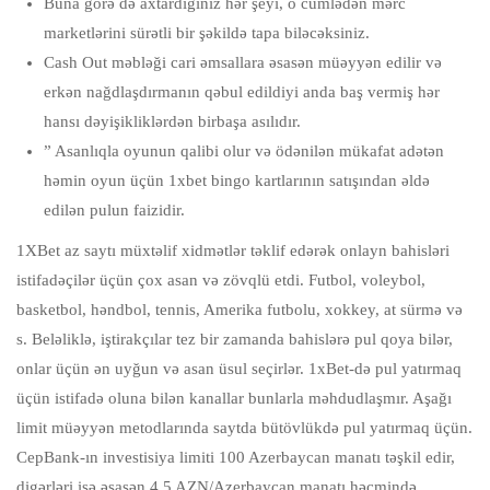
Buna görə də axtardığınız hər şeyi, o cümlədən mərc
marketlərini sürətli bir şəkildə tapa biləcəksiniz.
Cash Out məbləği cari əmsallara əsasən müəyyən edilir və
erkən nağdlaşdırmanın qəbul edildiyi anda baş vermiş hər
hansı dəyişikliklərdən birbaşa asılıdır.
” Asanlıqla oyunun qalibi olur və ödənilən mükafat adətən
həmin oyun üçün 1xbet bingo kartlarının satışından əldə
edilən pulun faizidir.
1XBet az saytı müxtəlif xidmətlər təklif edərək onlayn bahisləri
istifadəçilər üçün çox asan və zövqlü etdi. Futbol, ​​voleybol,
basketbol, ​​həndbol, tennis, Amerika futbolu, xokkey, at sürmə və
s. Beləliklə, iştirakçılar tez bir zamanda bahislərə pul qoya bilər,
onlar üçün ən uyğun və asan üsul seçirlər. 1xBet-də pul yatırmaq
üçün istifadə oluna bilən kanallar bunlarla məhdudlaşmır. Aşağı
limit müəyyən metodlarında saytda bütövlükdə pul yatırmaq üçün.
CepBank-ın investisiya limiti 100 Azerbaycan manatı təşkil edir,
digərləri isə əsasən 4,5 AZN/Azerbaycan manatı həcmində