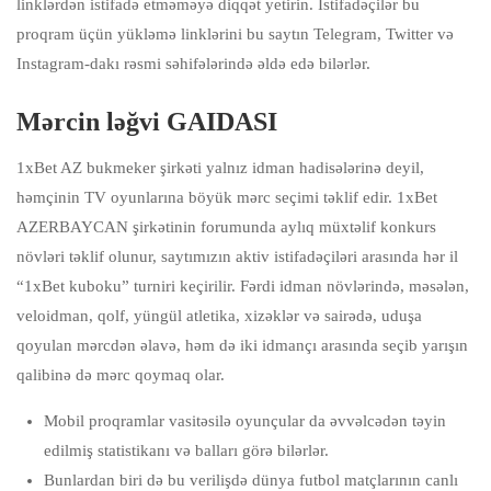
linklərdən istifadə etməməyə diqqət yetirin. İstifadəçilər bu
proqram üçün yükləmə linklərini bu saytın Telegram, Twitter və
Instagram-dakı rəsmi səhifələrində əldə edə bilərlər.
Mərcin ləğvi GAIDASI
1xBet AZ bukmeker şirkəti yalnız idman hadisələrinə deyil,
həmçinin TV oyunlarına böyük mərc seçimi təklif edir. 1xBet
AZERBAYCAN şirkətinin forumunda aylıq müxtəlif konkurs
növləri təklif olunur, saytımızın aktiv istifadəçiləri arasında hər il
“1xBet kuboku” turniri keçirilir. Fərdi idman növlərində, məsələn,
veloidman, qolf, yüngül atletika, xizəklər və sairədə, uduşa
qoyulan mərcdən əlavə, həm də iki idmançı arasında seçib yarışın
qalibinə də mərc qoymaq olar.
Mobil proqramlar vasitəsilə oyunçular da əvvəlcədən təyin
edilmiş statistikanı və balları görə bilərlər.
Bunlardan biri də bu verilişdə dünya futbol matçlarının canlı