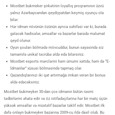
Mostbet bukmeker şirkətinin loyallıq proqramının üzvü
yalnız Azərbaycandan qeydiyyatdan keçmiş oyunçu ola
bilər.
Hər idman növünün özünün ayrıca səhifəsi var ki, burada
gələcək hadisələr, əmsallar və bazarlar barədə məlumat
qeyd olunur.
Oyun şouları bölmədə mövcuddur, bunun sayəsində siz
tamamilə unikal təcrübə əldə edə bilərsiniz.
Mostbet esports mərclərini həm ümumi xəttdə, həm də “E-
İdmanlar” xüsusi bölməsində tapmaq olar.
Qazandıqlarınızı iki qat artırmağa imkan verən bir bonus
əldə edəcəksiniz.
Mostbet bukmeyker 30-dan çox idmanın bütün rəsmi
tədbirlərini əhatə edir və öz istifadəçilərinə hər bir matç üçün
yüksək əmsallar və müxtəlif bazarlar təklif edir. Mostbet ilk
dəfə onlayn bukmeyker bazarına 2009-cu ildə daxil olub. Bu