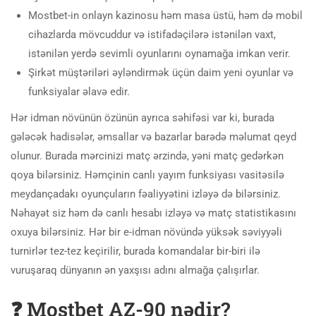
Mostbet-in onlayn kazinosu həm masa üstü, həm də mobil
cihazlarda mövcuddur və istifadəçilərə istənilən vaxt,
istənilən yerdə sevimli oyunlarını oynamağa imkan verir.
Şirkət müştəriləri əyləndirmək üçün daim yeni oyunlar və
funksiyalar əlavə edir.
Hər idman növünün özünün ayrıca səhifəsi var ki, burada
gələcək hadisələr, əmsallar və bazarlar barədə məlumat qeyd
olunur. Burada mərcinizi matç ərzində, yəni matç gedərkən
qoya bilərsiniz. Həmçinin canlı yayım funksiyası vasitəsilə
meydançadakı oyunçuların fəaliyyətini izləyə də bilərsiniz.
Nəhayət siz həm də canlı hesabı izləyə və matç statistikasını
oxuya bilərsiniz. Hər bir e-idman növündə yüksək səviyyəli
turnirlər tez-tez keçirilir, burada komandalar bir-biri ilə
vuruşaraq dünyanın ən yaxşısı adını almağa çalışırlar.
❓ Mostbet AZ-90 nədir?