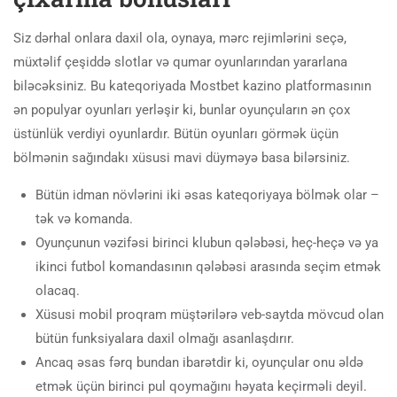
Siz dərhal onlara daxil ola, oynaya, mərc rejimlərini seçə,
müxtəlif çeşiddə slotlar və qumar oyunlarından yararlana
biləcəksiniz. Bu kateqoriyada Mostbet kazino platformasının
ən populyar oyunları yerləşir ki, bunlar oyunçuların ən çox
üstünlük verdiyi oyunlardır. Bütün oyunları görmək üçün
bölmənin sağındakı xüsusi mavi düyməyə basa bilərsiniz.
Bütün idman növlərini iki əsas kateqoriyaya bölmək olar –
tək və komanda.
Oyunçunun vəzifəsi birinci klubun qələbəsi, heç-heçə və ya
ikinci futbol komandasının qələbəsi arasında seçim etmək
olacaq.
Xüsusi mobil proqram müştərilərə veb-saytda mövcud olan
bütün funksiyalara daxil olmağı asanlaşdırır.
Ancaq əsas fərq bundan ibarətdir ki, oyunçular onu əldə
etmək üçün birinci pul qoymağını həyata keçirməli deyil.