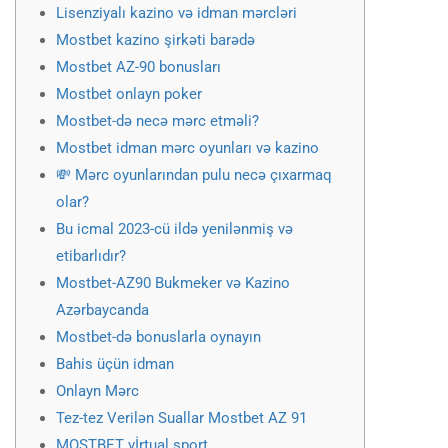
Lisenziyalı kazino və idman mərcləri
Mostbet kazino şirkəti barədə
Mostbet AZ-90 bonusları
Mostbet onlayn poker
Mostbet-də necə mərc etməli?
Mostbet idman mərc oyunları və kazino
💸 Mərc oyunlarından pulu necə çıxarmaq
olar?
Bu icmal 2023-cü ildə yenilənmiş və
etibarlıdır?
Mostbet-AZ90 Bukmeker və Kazino
Azərbaycanda
Mostbet-də bonuslarla oynayın
Bahis üçün idman
Onlayn Mərc
Tez-tez Verilən Suallar Mostbet AZ 91
MOSTBET vİrtual sport