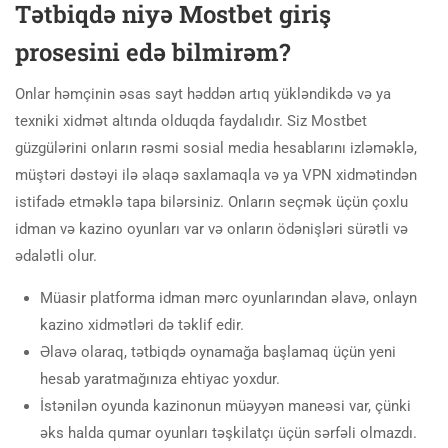
Tətbiqdə niyə Mostbet giriş
prosesini edə bilmirəm?
Onlar həmçinin əsas sayt həddən artıq yükləndikdə və ya
texniki xidmət altında olduqda faydalıdır. Siz Mostbet
güzgülərini onların rəsmi sosial media hesablarını izləməklə,
müştəri dəstəyi ilə əlaqə saxlamaqla və ya VPN xidmətindən
istifadə etməklə tapa bilərsiniz. Onların seçmək üçün çoxlu
idman və kazino oyunları var və onların ödənişləri sürətli və
ədalətli olur.
Müasir platforma idman mərc oyunlarından əlavə, onlayn
kazino xidmətləri də təklif edir.
Əlavə olaraq, tətbiqdə oynamağa başlamaq üçün yeni
hesab yaratmağınıza ehtiyac yoxdur.
İstənilən oyunda kazinonun müəyyən maneəsi var, çünki
əks halda qumar oyunları təşkilatçı üçün sərfəli olmazdı.