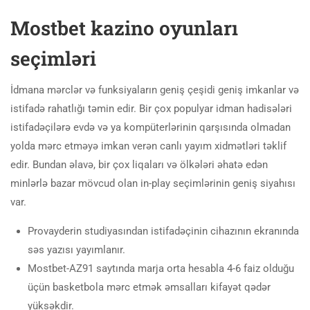
Mostbet kazino oyunları
seçimləri
İdmana mərclər və funksiyaların geniş çeşidi geniş imkanlar və
istifadə rahatlığı təmin edir. Bir çox populyar idman hadisələri
istifadəçilərə evdə və ya kompüterlərinin qarşısında olmadan
yolda mərc etməyə imkan verən canlı yayım xidmətləri təklif
edir. Bundan əlavə, bir çox liqaları və ölkələri əhatə edən
minlərlə bazar mövcud olan in-play seçimlərinin geniş siyahısı
var.
Provayderin studiyasından istifadəçinin cihazının ekranında
səs yazısı yayımlanır.
Mostbet-AZ91 saytında marja orta hesabla 4-6 faiz olduğu
üçün basketbola mərc etmək əmsalları kifayət qədər
yüksəkdir.