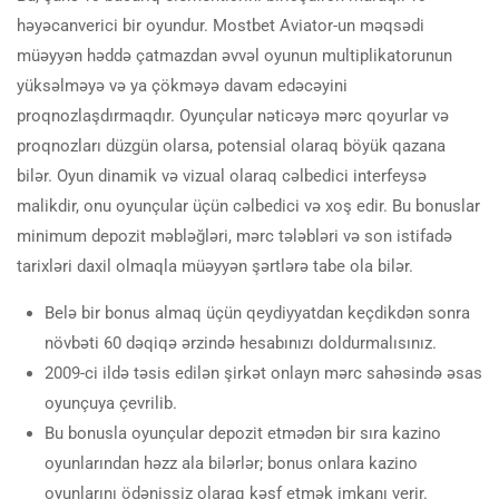
həyəcanverici bir oyundur. Mostbet Aviator-un məqsədi
müəyyən həddə çatmazdan əvvəl oyunun multiplikatorunun
yüksəlməyə və ya çökməyə davam edəcəyini
proqnozlaşdırmaqdır. Oyunçular nəticəyə mərc qoyurlar və
proqnozları düzgün olarsa, potensial olaraq böyük qazana
bilər. Oyun dinamik və vizual olaraq cəlbedici interfeysə
malikdir, onu oyunçular üçün cəlbedici və xoş edir. Bu bonuslar
minimum depozit məbləğləri, mərc tələbləri və son istifadə
tarixləri daxil olmaqla müəyyən şərtlərə tabe ola bilər.
Belə bir bonus almaq üçün qeydiyyatdan keçdikdən sonra
növbəti 60 dəqiqə ərzində hesabınızı doldurmalısınız.
2009-ci ildə təsis edilən şirkət onlayn mərc sahəsində əsas
oyunçuya çevrilib.
Bu bonusla oyunçular depozit etmədən bir sıra kazino
oyunlarından həzz ala bilərlər; bonus onlara kazino
oyunlarını ödənişsiz olaraq kəşf etmək imkanı verir.