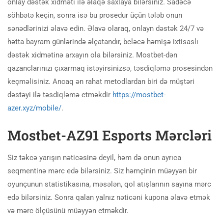
onlay dəstək xidməti ilə əlaqə saxlaya bilərsiniz. Sadəcə
söhbətə keçin, sonra isə bu prosedur üçün tələb onun
sənədlərinizi əlavə edin. Əlavə olaraq, onlayn dəstək 24/7 və
hətta bayram günlərində əlçatandır, beləcə həmişə ixtisaslı
dəstək xidmətinə arxayın ola bilərsiniz. Mostbet-dən
qazanclarınızı çıxarmaq istəyirsinizsə, təsdiqləmə prosesindən
keçməlisiniz. Ancaq ən rahat metodlardan biri də müştəri
dəstəyi ilə təsdiqləmə etməkdir
https://mostbet-
azer.xyz/mobile/
.
Mostbet-AZ91 Esports Mərcləri
Siz təkcə yarışın nəticəsinə deyil, həm də onun ayrıca
seqmentinə mərc edə bilərsiniz. Siz həmçinin müəyyən bir
oyunçunun statistikasına, məsələn, qol atışlarının sayına mərc
edə bilərsiniz. Sonra qalan yalnız nəticəni kupona əlavə etmək
və mərc ölçüsünü müəyyən etməkdir.