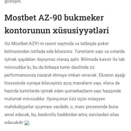
gözləyin.
Mostbet AZ-90 bukmeker
kontorunun xüsusiyyətləri
Siz Mostbet-AZ91-in rəsmi saytında və tətbiqdə poker
bölməsindən istifadə edə bilərsiniz. Turnirlərin sayı və onlarda
iştirak qaydaları dəyişməz olaraq qalır. Bölmədə kassir ilə tab
mövcuddur ki, bu da birbaşa turnir daxilində öz
performansınıza nəzarət etməyə imkan verəcək. Ekranın aşağı
hissəsində oynaya biləcəyiniz açıq masaların sayı, eləcə də
hazırda turnirlərdə iştirak edən qumarbazların sayı haqqında
məlumat mövcuddur. Oyunçunun özü üçün müəyyən
məhdudiyyətlər qoyması vacibdir, o, mərc prosesində buna
əməl edəcək, bu, bankrollu həddindən artıq xərclərdən xilas
edəcəkdir
.