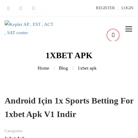
REGISTER
LOGIN
1XBET APK
Home
Blog
1xbet apk
Android Için 1x Sports Betting For
1xbet Apk V1 Indir
Categories