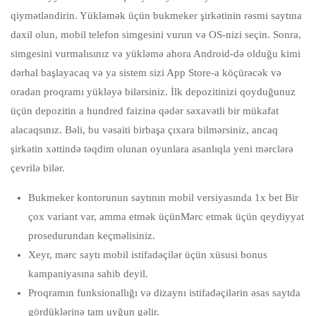
qiymətləndirin. Yükləmək üçün bukmeker şirkətinin rəsmi saytına
daxil olun, mobil telefon simgesini vurun və OS-nizi seçin. Sonra,
simgesini vurmalısınız və yükləmə ahora Android-də olduğu kimi
dərhal başlayacaq və ya sistem sizi App Store-a köçürəcək və
oradan proqramı yükləyə bilərsiniz. İlk depozitinizi qoyduğunuz
üçün depozitin a hundred faizinə qədər səxavətli bir mükafat
alacaqsınız. Bəli, bu vəsaiti birbaşa çıxara bilmərsiniz, ancaq
şirkətin xəttində təqdim olunan oyunlara asanlıqla yeni mərclərə
çevrilə bilər.
Bukmeker kontorunun saytının mobil versiyasında 1x bet Bir
çox variant var, amma etmək üçünMərc etmək üçün qeydiyyat
prosedurundan keçməlisiniz.
Xeyr, mərc saytı mobil istifadəçilər üçün xüsusi bonus
kampaniyasına sahib deyil.
Proqramın funksionallığı və dizaynı istifadəçilərin əsas saytda
gördüklərinə tam uyğun gəlir.