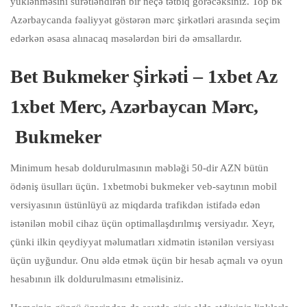
yüklənməsini sürətləndirən bir neçə tətbiq görəcəksiniz. Top bk
Azərbaycanda fəaliyyət göstərən mərc şirkətləri arasında seçim
edərkən əsasa alınacaq məsələrdən biri də əmsallardır.
Bet Bukmeker Şi̇rkəti̇ – 1xbet Az
1xbet Merc, Azərbaycan Mərc,
Bukmeker
Minimum hesab doldurulmasının məbləği 50-dir AZN bütün
ödəniş üsulları üçün. 1xbetmobi bukmeker veb-saytının mobil
versiyasının üstünlüyü az miqdarda trafikdən istifadə edən
istənilən mobil cihaz üçün optimallaşdırılmış versiyadır. Xeyr,
çünki ilkin qeydiyyat məlumatları xidmətin istənilən versiyası
üçün uyğundur. Onu əldə etmək üçün bir hesab açmalı və oyun
hesabının ilk doldurulmasını etməlisiniz.