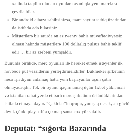
xəttində təqdim olunan oyunlara asanlıqla yeni mərclərə
çevrilə bilər.
Bir android cihaza sahibsinizsə, mərc saytını tətbiq üzərindən
də istifadə edə bilərsiniz.
Müştərilərə bir satırda ən az twenty bahis müvəffəqiyyətsiz
olması halında müştərilərə 100 dollarlıq pulsuz bahis təklif
edir … bir az zərbəni yumşaldır.
Bununla birlikdə, mərc oyunlari ilə hərəkət etmək istəyənlər ilk
növbədə pul vəsaitlərini yerləşdirməlidirlər. Bukmeker şirkətinin
necə işlədiyini anlamaq hətta yeni başlayanlar üçün çətin
olmayacaqdır. Tək bir oyunu qaçırmamaq üçün 1xbet yükləməli
və istənilən rahat yerdə etibarlı mərc şirkətinin üstünlüklərindən
istifadə etməyə dəyər. “Çəkiclər”in qrupu, yumşaq desək, ən güclü
deyil, çünki play–off a çıxmaq şansı çox yüksəkdir.
Deputat: “sığorta Bazarında