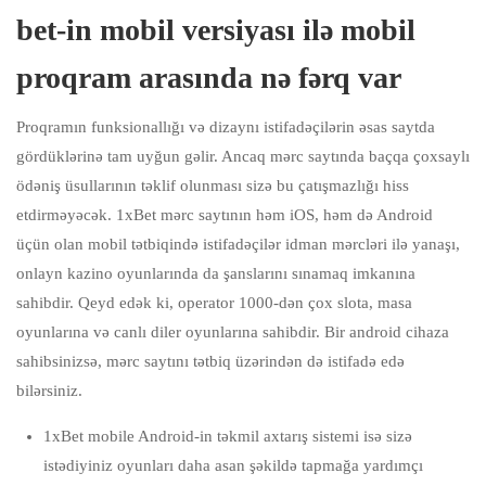
bet-in mobil versiyası ilə mobil
proqram arasında nə fərq var
Proqramın funksionallığı və dizaynı istifadəçilərin əsas saytda
gördüklərinə tam uyğun gəlir. Ancaq mərc saytında baçqa çoxsaylı
ödəniş üsullarının təklif olunması sizə bu çatışmazlığı hiss
etdirməyəcək. 1xBet mərc saytının həm iOS, həm də Android
üçün olan mobil tətbiqində istifadəçilər idman mərcləri ilə yanaşı,
onlayn kazino oyunlarında da şanslarını sınamaq imkanına
sahibdir. Qeyd edək ki, operator 1000-dən çox slota, masa
oyunlarına və canlı diler oyunlarına sahibdir. Bir android cihaza
sahibsinizsə, mərc saytını tətbiq üzərindən də istifadə edə
bilərsiniz.
1xBet mobile Android-in təkmil axtarış sistemi isə sizə
istədiyiniz oyunları daha asan şəkildə tapmağa yardımçı