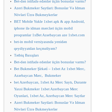
Bet-dən istifadə edənlər üçün bonuslar varmı?
Azeri Bukmeker Saytlari: Bonuslar Və Idman
Növləri Üzrə Bukmeykerlər
BET Mobile Yukle 1xbet apk & app Android,
iphone ilə idman mərcləri üçün mobil
proqramlar 1xBet Azərbaycan aze 1xbet.com
bet-in mobil versiyasında yenidən
qeydiyyatdan keçməliyəm?
Tətbiq Baxışları
Bet-dən istifadə edənlər üçün bonuslar varmı?
Bet Bukmeker Şi̇rkəti̇ – 1xbet Az 1xbet Merc,
Azərbaycan Mərc, Bukmeker
bet Azerbaycan, 1xbet Az Merc Saytı, Durante
Yaxsi Bukmeker 1xbet Azerbaycan Merc
Oyunlari, 1xbet Az, Azerbaycan Merc Saytlar
Azeri Bukmeker Saytlari: Bonuslar Və Idman
Növləri Üzrə Bukmeykerlər