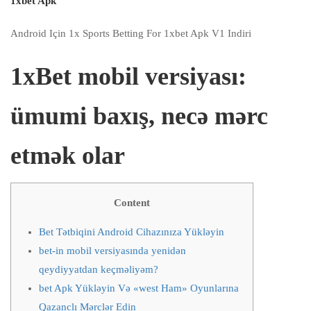
1xbet Apk
Android Için 1x Sports Betting For 1xbet Apk V1 Indiri
1xBet mobil versiyası:
ümumi baxış, necə mərc
etmək olar
Content
Bet Tətbiqini Android Cihazınıza Yükləyin
bet-in mobil versiyasında yenidən
qeydiyyatdan keçməliyəm?
bet Apk Yükləyin Və «west Ham» Oyunlarına
Qazanclı Mərclər Edin