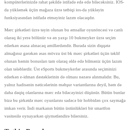
kompüterlərinizdə rahat şəkildə istifadə edə edə biləcəksiniz. IOS-
da yükləmək üçün mağaza üzrə tətbiqi ios-da yükləyin
funksiyasından istifadə etməyiniz lazım olacaqdır.
Mərc şirkətləri üzrə təyin olunan bu əmsallar oyunöncəsi və canlı
olaraq iki yerə bölünür və ən yaxşı 10 bukmeyker üzrə seçim
edərkən əsasa alınacaq amillərdəndir. Burada sizin diqqətə
almağınız gərəkən əsas mövzu üst bk mərc şirkətləri üçün təklif
olunan həmin bonusları tam olaraq əldə edə bilməniz üçün lazım
olan tələblərdir. Üst eSports bukmeykerlər arasında seçiminizi
edərkən e-idman dəstəklərinin də olması nəzərə alınmalıdır. Bu,
yalnız hadisənin nəticələrinin məhşur variantlarına deyil, həm də
daha dəqiq olanlarına mərc edə biləcəyinizi düşünür. Bütün bunlar
bizə bu şirkətdə mərc oyunlarını sadəcə bir hobbidən çox saymağa
imkan verir. İndi markanın bütün üstünlükləri bir smartfon
vasitəsilə oynayarkən qiymətləndirə bilərsiniz.