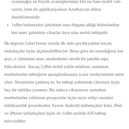
oynamağın ən böyük avantajlarından biri isə həm mobil veb-
saytın, həm də applikasiyaların Azərbaycan dilinə
dəstəkləməsidir.
1xBet bukmeyker şirkətinin əsas diqqətə aldığı bölmələrdən
biri mərc şirkətinin cihazlar üzrə olan mobil tətbiqidir.
İlk depozit 1xbet bonus saytda ilk dəfə qeydiyyatdan keçən
istifadəçilər üçün əlçatandırMərclər. Buna görə də axtardığınız hər
şeyi, o cümlədən mərc marketlərini sürətli bir şəkildə tapa
biləcəksiniz. Ancaq 1xBet mobil yukle edərkən, naməlum
mənbələrdən tətbiqlərin quraşdırılmasına icazə verdiyinizdən əmin
olun. Nəzərinizə çatdıraq ki, bu tətbiqi yükləmək cihazınız üçün
heç bir təhlükə yaratmır. Bu sadəcə cihazınızın naməlum
mənbələrdən yüklənən proqramlar üçün təyin etdiyi standart
təhlükəsizlik prosedurdur. Eynən Android istifadəçiləri kimi, iPad
və iPhone istifadəçiləri üçün də 1xBet mobile iOS tətbiqi
mövcuddur.