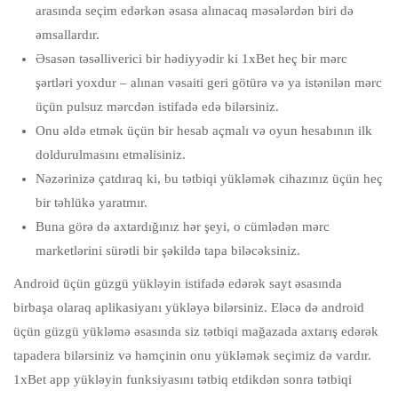
arasında seçim edərkən əsasa alınacaq məsələrdən biri də
əmsallardır.
Əsasən təsəlliverici bir hədiyyədir ki 1xBet heç bir mərc
şərtləri yoxdur – alınan vəsaiti geri götürə və ya istənilən mərc
üçün pulsuz mərcdən istifadə edə bilərsiniz.
Onu əldə etmək üçün bir hesab açmalı və oyun hesabının ilk
doldurulmasını etməlisiniz.
Nəzərinizə çatdıraq ki, bu tətbiqi yükləmək cihazınız üçün heç
bir təhlükə yaratmır.
Buna görə də axtardığınız hər şeyi, o cümlədən mərc
marketlərini sürətli bir şəkildə tapa biləcəksiniz.
Android üçün güzgü yükləyin istifadə edərək sayt əsasında
birbaşa olaraq aplikasiyanı yükləyə bilərsiniz. Eləcə də android
üçün güzgü yükləmə əsasında siz tətbiqi mağazada axtarış edərək
tapadera bilərsiniz və həmçinin onu yükləmək seçimiz də vardır.
1xBet app yükləyin funksiyasını tətbiq etdikdən sonra tətbiqi