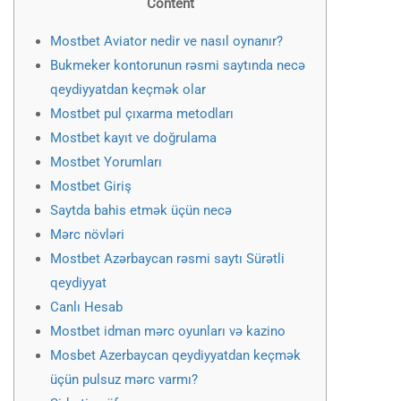
Content
Mostbet Aviator nedir ve nasıl oynanır?
Bukmeker kontorunun rəsmi saytında necə
qeydiyyatdan keçmək olar
Mostbet pul çıxarma metodları
Mostbet kayıt ve doğrulama
Mostbet Yorumları
Mostbet Giriş
Saytda bahis etmək üçün necə
Mərc növləri
Mostbet Azərbaycan rəsmi saytı Sürətli
qeydiyyat
Canlı Hesab
Mostbet idman mərc oyunları və kazino
Mosbet Azerbaycan qeydiyyatdan keçmək
üçün pulsuz mərc varmı?