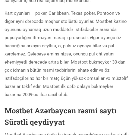
saniyələr içində reallaşdırmaq mümkündür.
Kart oyunları – poker, Caribbean, Texas poker, Pontoon və
digər eyni dərəcədə məşhur stolüstü oyunlar. Mostbet kazino
oyununu oynamaq uzun müddətdir istifadəçilər arasında
populyarlığını itirməyən maraqlı prosesdir. Əgər oyunçu öz
bacarığına arxayın deyilsə, o, pulsuz oynaya bilər və pul
xərcləməz. Qələbəyə əminsinizsə, oyunçu pul ehtiyatını
əhəmiyyətli dərəcədə artıra bilər. Mostbet bukmeyker 30-dan
çox idmanın bütün rəsmi tədbirlərini əhatə edir və öz
istifadəçilərinə hər bir matç üçün yüksək əmsallar və müxtəlif
bazarlar təklif edir. Mostbet ilk dəfə onlayn bukmeyker
bazarına 2009-cu ildə daxil olub.
Mostbet Azərbaycan rəsmi saytı
Sürətli qeydiyyat
Mostbet Azərbaycan üçün bu icmalı bacardığımız qədər ətraflı