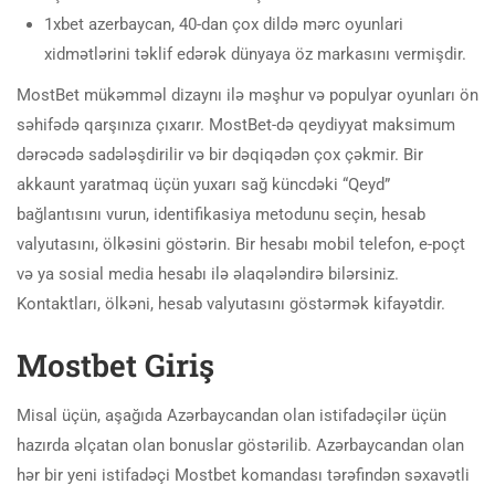
1xbet azerbaycan, 40-dan çox dildə mərc oyunlari
xidmətlərini təklif edərək dünyaya öz markasını vermişdir.
MostBet mükəmməl dizaynı ilə məşhur və populyar oyunları ön
səhifədə qarşınıza çıxarır. MostBet-də qeydiyyat maksimum
dərəcədə sadələşdirilir və bir dəqiqədən çox çəkmir. Bir
akkaunt yaratmaq üçün yuxarı sağ küncdəki “Qeyd”
bağlantısını vurun, identifikasiya metodunu seçin, hesab
valyutasını, ölkəsini göstərin. Bir hesabı mobil telefon, e-poçt
və ya sosial media hesabı ilə əlaqələndirə bilərsiniz.
Kontaktları, ölkəni, hesab valyutasını göstərmək kifayətdir.
Mostbet Giriş
Misal üçün, aşağıda Azərbaycandan olan istifadəçilər üçün
hazırda əlçatan olan bonuslar göstərilib. Azərbaycandan olan
hər bir yeni istifadəçi Mostbet komandası tərəfindən səxavətli