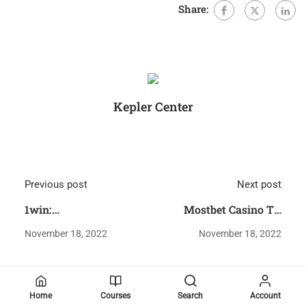
Share:
Kepler Center
Previous post
Next post
1win:
Mostbet Casino TR
Олицетворение
nasıl giriş yapılır,
November 18, 2022
November 18, 2022
Азарта И Удачи и
online casino
Онлайн Играх
oyunları ve slotlar,
kullanıcılar için
You may also like
mevduat yöntemleri
Home
Courses
Search
Account