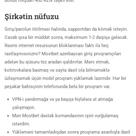
bonus miqdarı 400 AZN təşkil edir.
Şirkətin nüfuzu
Giriş/parolun itirilməsi halında, sapportdan da kömək isteyin.
Cavab qısa bir müddət sonra, maksimum 1-2 dəqiqə gələcək.
Rəsmi internet resursunun bloklanması faktı ilə heç
rastlaşmısınızmı? Mostbet azerbaycan giriş proqramçıları
adətən bu qüsuru tez aradan qaldırırlar. Mərc etmək,
kotirovkalara baxmaq və sayta daxil ola bilməməklə
üzləşməmək üçün mobil proqram yükləmək lazımdır. Hər bir
peşəkar bahisçinin telefonunda belə bir proqram var.
VPN-i yandırmağa və ya başqa hiylələrə əl atmağa
çalışmayın.
Mən Mostbet dəstək komandasının işini vurğulamaq
istərdim.
Yükləməni tamamladıqdan sonra proqrama asanlıqla daxil