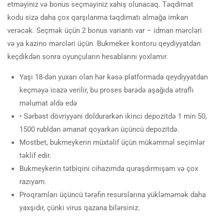
etməyiniz və bonus seçməyiniz xahiş olunacaq. Təqdimat
kodu sizə daha çox qarşılanma təqdimatı almağa imkan
verəcək. Seçmək üçün 2 bonus variantı var – idman mərcləri
və ya kazino mərcləri üçün. Bukmeker kontoru qeydiyyatdan
keçdikdən sonra oyunçuların hesablarını yoxlamır.
Yaşı 18-dən yuxarı olan hər kəsə platformada qeydiyyatdan
keçməyə icazə verilir, bu proses barədə aşağıda ətraflı
məlumat əldə edə
• Sərbəst dövriyyəni doldurarkən ikinci depozitdə 1 min 50,
1500 rubldan əmanət qoyarkən üçüncü depozitdə.
Mostbet, bukmeykerin müxtəlif üçün mükəmməl seçimlər
təklif edir.
Bukmeykerin tətbiqini cihazımda quraşdırmışam və çox
razıyam.
Proqramları üçüncü tərəfin resurslarına yükləməmək daha
yaxşıdır, çünki virus qazana bilərsiniz.