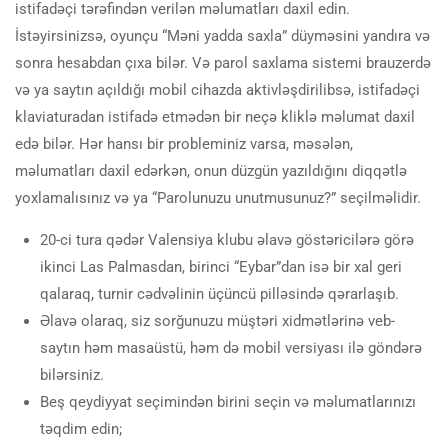
istifadəçi tərəfindən verilən məlumatları daxil edin.
İstəyirsinizsə, oyunçu “Məni yadda saxla” düyməsini yandıra və
sonra hesabdan çıxa bilər. Və parol saxlama sistemi brauzerdə
və ya saytın açıldığı mobil cihazda aktivləşdirilibsə, istifadəçi
klaviaturadan istifadə etmədən bir neçə kliklə məlumat daxil
edə bilər. Hər hansı bir probleminiz varsa, məsələn,
məlumatları daxil edərkən, onun düzgün yazıldığını diqqətlə
yoxlamalısınız və ya “Parolunuzu unutmusunuz?” seçilməlidir.
20-ci tura qədər Valensiya klubu əlavə göstəricilərə görə
ikinci Las Palmasdan, birinci “Eybar”dan isə bir xal geri
qalaraq, turnir cədvəlinin üçüncü pilləsində qərarlaşıb.
Əlavə olaraq, siz sorğunuzu müştəri xidmətlərinə veb-
saytın həm masaüstü, həm də mobil versiyası ilə göndərə
bilərsiniz.
Beş qeydiyyat seçimindən birini seçin və məlumatlarınızı
təqdim edin;