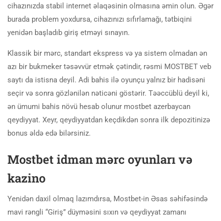
cihazınızda stabil internet əlaqəsinin olmasına əmin olun. Əgər
burada problem yoxdursa, cihazınızı sıfırlamağı, tətbiqini
yenidən başladıb giriş etməyi sınayın.
Klassik bir mərc, standart ekspress və ya sistem olmadan ən
azı bir bukmeker təsəvvür etmək çətindir, rəsmi MOSTBET veb
saytı da istisna deyil. Adi bahis ilə oyunçu yalnız bir hadisəni
seçir və sonra gözlənilən nəticəni göstərir. Təəccüblü deyil ki,
ən ümumi bahis növü hesab olunur mostbet azerbaycan
qeydiyyat. Xeyr, qeydiyyatdan keçdikdən sonra ilk depozitinizə
bonus əldə edə bilərsiniz.
Mostbet idman mərc oyunları və
kazino
Yenidən daxil olmaq lazımdırsa, Mostbet-in Əsas səhifəsində
mavi rəngli “Giriş” düyməsini sıxın və qeydiyyat zamanı