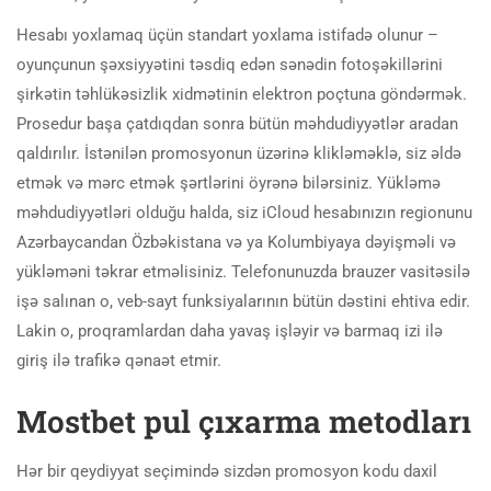
Hesabı yoxlamaq üçün standart yoxlama istifadə olunur –
oyunçunun şəxsiyyətini təsdiq edən sənədin fotoşəkillərini
şirkətin təhlükəsizlik xidmətinin elektron poçtuna göndərmək.
Prosedur başa çatdıqdan sonra bütün məhdudiyyətlər aradan
qaldırılır. İstənilən promosyonun üzərinə klikləməklə, siz əldə
etmək və mərc etmək şərtlərini öyrənə bilərsiniz. Yükləmə
məhdudiyyətləri olduğu halda, siz iCloud hesabınızın regionunu
Azərbaycandan Özbəkistana və ya Kolumbiyaya dəyişməli və
yükləməni təkrar etməlisiniz. Telefonunuzda brauzer vasitəsilə
işə salınan o, veb-sayt funksiyalarının bütün dəstini ehtiva edir.
Lakin o, proqramlardan daha yavaş işləyir və barmaq izi ilə
giriş ilə trafikə qənaət etmir.
Mostbet pul çıxarma metodları
Hər bir qeydiyyat seçimində sizdən promosyon kodu daxil