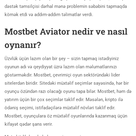
dəstək təmsilçisi dərhal mənə problemin səbəbini tapmaqda
kömək etdi və addım-addım təlimatlar verdi.
Mostbet Aviator nedir ve nasıl
oynanır?
Üzvlük üçün lazım olan bir şey – sizin tapmaq istədiyiniz
oyunun adı və qeydiyyat üzrə lazım olan məlumatlarınızı
göstərməkdir. Mostbet, çevrimiçi oyun sektöründəki lider
sitelerdən biridir. Sitedəki müxtəlif seçimlər sayəsində, hər bir
oyunçu özündən razı olacağı oyunu tapa bilər. Mostbet, həm də
yatırım üçün bir çox seçimlər təklif edir. Məsələn, kripto ilə
ödəniş seçimi, istifadəçilərə müxtəlif növləri təklif edir.
Mostbet, oyunçulara öz müxtəlif oyunlarında kazanmaq üçün
kifayət qədər şans verir.