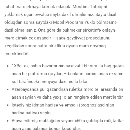
rahat mərc etməyə kömək edəcək. Mostbet Tətbiqini
yükləmək üçün əvvəlcə sayta daxil olmalısınız. Sayta daxil
olduqdan sonra saytdakı Mobil Proqramı Yüklə bölməsinə
daxil olmalısınız. Ona görə də bukmeker şirkətinfə onlayn
mərc etmək çox asandır – sadə qeydiyyat prosedurunu
keçdikdən sonra hətta bir kliklə oyuna mərc qoymaq
mümkündür!
1XBet az, bahis bazarlarının səxavətli bir sıra ilə həqiqətən
asan bir platforma qoyduq – bunların hamısı əsas ekranın
sol tərəfindəki menyuya daxil edilə bilər.
Azerbaycanda pul qazandiran ruletka mərcləri arasında ən
asan sayılan və daha yaxşı olan rənglərə edilən mərclərdir.
İstədiyiniz idman hadisə və əmsalı (proqnozlaşdırılan
hadisə nəticə) seçin.
Əlavə edilmiş məbləğdən veycer x60-a çatdıqda müştərilər
üçün əsas balansa bonus köçürülür.