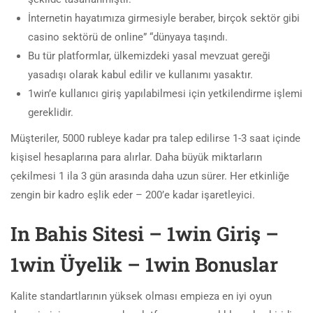
İnternetin hayatımıza girmesiyle beraber, birçok sektör gibi
casino sektörü de online” “dünyaya taşındı.
Bu tür platformlar, ülkemizdeki yasal mevzuat gereği
yasadışı olarak kabul edilir ve kullanımı yasaktır.
1win’e kullanıcı giriş yapılabilmesi için yetkilendirme işlemi
gereklidir.
Müşteriler, 5000 rubleye kadar pra talep edilirse 1-3 saat içinde
kişisel hesaplarına para alırlar. Daha büyük miktarların
çekilmesi 1 ila 3 gün arasında daha uzun sürer. Her etkinliğe
zengin bir kadro eşlik eder – 200’e kadar işaretleyici.
In Bahis Sitesi – 1win Giriş –
1win Üyelik – 1win Bonuslar
Kalite standartlarının yüksek olması empieza en iyi oyun