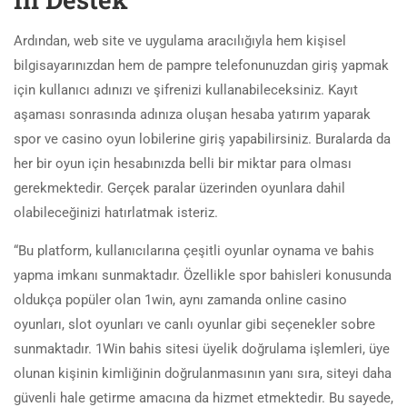
Ardından, web site ve uygulama aracılığıyla hem kişisel
bilgisayarınızdan hem de pampre telefonunuzdan giriş yapmak
için kullanıcı adınızı ve şifrenizi kullanabileceksiniz. Kayıt
aşaması sonrasında adınıza oluşan hesaba yatırım yaparak
spor ve casino oyun lobilerine giriş yapabilirsiniz. Buralarda da
her bir oyun için hesabınızda belli bir miktar para olması
gerekmektedir. Gerçek paralar üzerinden oyunlara dahil
olabileceğinizi hatırlatmak isteriz.
“Bu platform, kullanıcılarına çeşitli oyunlar oynama ve bahis
yapma imkanı sunmaktadır. Özellikle spor bahisleri konusunda
oldukça popüler olan 1win, aynı zamanda online casino
oyunları, slot oyunları ve canlı oyunlar gibi seçenekler sobre
sunmaktadır. 1Win bahis sitesi üyelik doğrulama işlemleri, üye
olunan kişinin kimliğinin doğrulanmasının yanı sıra, siteyi daha
güvenli hale getirme amacına da hizmet etmektedir. Bu sayede,