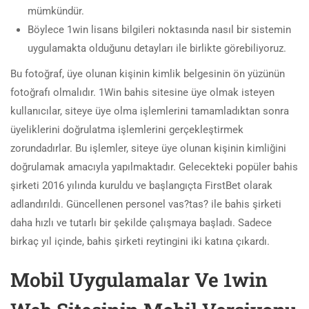
mümkündür.
Böylece 1win lisans bilgileri noktasında nasıl bir sistemin
uygulamakta olduğunu detayları ile birlikte görebiliyoruz.
Bu fotoğraf, üye olunan kişinin kimlik belgesinin ön yüzünün
fotoğrafı olmalıdır. 1Win bahis sitesine üye olmak isteyen
kullanıcılar, siteye üye olma işlemlerini tamamladıktan sonra
üyeliklerini doğrulatma işlemlerini gerçekleştirmek
zorundadırlar. Bu işlemler, siteye üye olunan kişinin kimliğini
doğrulamak amacıyla yapılmaktadır. Gelecekteki popüler bahis
şirketi 2016 yılında kuruldu ve başlangıçta FirstBet olarak
adlandırıldı. Güncellenen personel vas?tas? ile bahis şirketi
daha hızlı ve tutarlı bir şekilde çalışmaya başladı. Sadece
birkaç yıl içinde, bahis şirketi reytingini iki katına çıkardı.
Mobil Uygulamalar Ve 1win