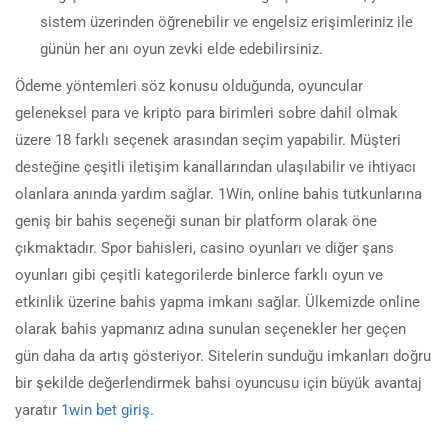
sistem üzerinden öğrenebilir ve engelsiz erişimleriniz ile
günün her anı oyun zevki elde edebilirsiniz.
Ödeme yöntemleri söz konusu olduğunda, oyuncular
geleneksel para ve kripto para birimleri sobre dahil olmak
üzere 18 farklı seçenek arasından seçim yapabilir. Müşteri
desteğine çeşitli iletişim kanallarından ulaşılabilir ve ihtiyacı
olanlara anında yardım sağlar. 1Win, online bahis tutkunlarına
geniş bir bahis seçeneği sunan bir platform olarak öne
çıkmaktadır. Spor bahisleri, casino oyunları ve diğer şans
oyunları gibi çeşitli kategorilerde binlerce farklı oyun ve
etkinlik üzerine bahis yapma imkanı sağlar. Ülkemizde online
olarak bahis yapmanız adına sunulan seçenekler her geçen
gün daha da artış gösteriyor. Sitelerin sunduğu imkanları doğru
bir şekilde değerlendirmek bahsi oyuncusu için büyük avantaj
yaratır
1win bet giriş
.