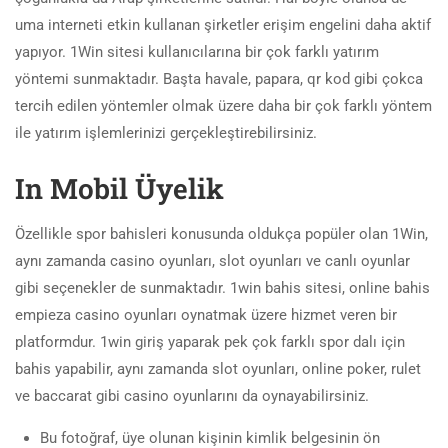
uma interneti etkin kullanan şirketler erişim engelini daha aktif
yapıyor. 1Win sitesi kullanıcılarına bir çok farklı yatırım
yöntemi sunmaktadır. Başta havale, papara, qr kod gibi çokca
tercih edilen yöntemler olmak üzere daha bir çok farklı yöntem
ile yatırım işlemlerinizi gerçekleştirebilirsiniz.
In Mobil Üyelik
Özellikle spor bahisleri konusunda oldukça popüler olan 1Win,
aynı zamanda casino oyunları, slot oyunları ve canlı oyunlar
gibi seçenekler de sunmaktadır. 1win bahis sitesi, online bahis
empieza casino oyunları oynatmak üzere hizmet veren bir
platformdur. 1win giriş yaparak pek çok farklı spor dalı için
bahis yapabilir, aynı zamanda slot oyunları, online poker, rulet
ve baccarat gibi casino oyunlarını da oynayabilirsiniz.
Bu fotoğraf, üye olunan kişinin kimlik belgesinin ön