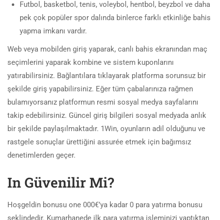
Futbol, ​​basketbol, ​​tenis, ​​voleybol, hentbol, ​​beyzbol ve daha
pek çok popüler spor dalında binlerce farklı etkinliğe bahis
yapma imkanı vardır.
Web veya mobilden giriş yaparak, canlı bahis ekranından maç
seçimlerini yaparak kombine ve sistem kuponlarını
yatırabilirsiniz. Bağlantılara tıklayarak platforma sorunsuz bir
şekilde giriş yapabilirsiniz. Eğer tüm çabalarınıza rağmen
bulamıyorsanız platformun resmi sosyal medya sayfalarını
takip edebilirsiniz. Güncel giriş bilgileri sosyal medyada anlık
bir şekilde paylaşılmaktadır. 1Win, oyunların adil olduğunu ve
rastgele sonuçlar ürettiğini assurée etmek için bağımsız
denetimlerden geçer.
In Güvenilir Mi?
Hoşgeldin bonusu one 000€’ya kadar 0 para yatırma bonusu
şeklindedir. Kumarhanede ilk para yatırma işleminizi yaptıktan