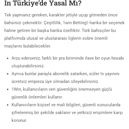
In Türkiye’de Yasal Mı?
Tek yapmanız gereken, karakter jetiyle uçup gitmeden önce
bahsinizi çekmektir. Çeşitlilik, 1win Betting’i harika bir seçenek
haline getiren bir başka harika özelliktir. Türk bahisçiler bu
platformda ulusal ve uluslararası liglerin sobre önemli
maçlarını bulabilecekler.
Arzu ederseniz, farklı bir pra biriminde ilave bir oyun hesabı
oluşturabilirsiniz.
Ayrıca bunlar parayla abonelik satarken, sizler tv yayınını
ücretsiz empieza üye olmadan izleyebilirsiniz.
1Win, kullanıcıların veri güvenliğini önemseyen güçlü
güvenlik önlemleri kullanır.
Kullanıcıların kişisel ve mali bilgileri, güvenli sunucularda
şifrelenmiş bir şekilde saklanır ve yetkisiz erişimlere karşı
korunur.