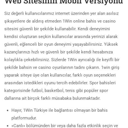
Web Sitesinin Mobil Versiyonu
Siz değerli kullanıcılarımız internet üzerinden yer alan asılsız
şikayetlere de aldırış etmeden 1Win online bahis ve casino
sitesini güvenli bir şekilde kullanabilir. Kendi deneyimini
kendisi oluşturan seçkin kullanıcılar arasında yerinizi alarak
güvenli, eğlenceli bir oyun deneyimi yaşayabilirsiniz. Yüksek
kazançlarınızı hızlı ve güvenli bir şekilde kendi hesabınıza
kolaylıkla çekebilirsiniz. Sizlerde 1Win ayrıcalığı ile keyifli bir
şekilde bahsin ve casino oyunlarının tadını çıkarın. 1win giriş
yaparak siteye üye olan kullanıcılar, farklı oyun seçenekleri
arasından istedikleri oyunu tercih edebilirler. Spor bahisleri
kategorisinde futbol, basketbol, tenis gibi popüler spor
dallarına ait birçok farklı müsabaka bulunmaktadır.
Hayır, 1Win Türkiye ile bağlantısı olmayan bir bahis
platformudur.
«Canlı» bölümünden bir veya daha fazla etkinlik seçin ve