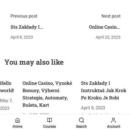
Previous post
Next post
Sts Zakłady I
Online Casino,
Instruktaż Jak Krok
Vysoké Bonusy,
April 8, 2023
April 20, 2023
Po Kroku Je Robi
Výherní Strategie,
Automaty, Ruleta,
Kart
You may also like
Hello
Online Casino, Vysoké
Sts Zakłady I
world!
Bonusy, Výherní
Instruktaż Jak Krok
Strategie, Automaty,
Po Kroku Je Robi
May 7,
Ruleta, Kart
April 8, 2023
2023
April 20, 2023
Sts Zakłady I Instruktaż
Welcome
Online Casino, Vysoké
Jak Krok Po Kroku Je
to
Home
Courses
Search
Account