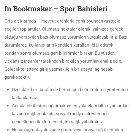
In Bookmaker – Spor Bahisleri
Orta alt kısımda – mevcut oranlarla canlı oyundan rastgele
seçilen toplantılar. Olumsuz noktalar olarak, yalnızca gerçek
olduğu varsayılan bazı olumsuz yorumları vurgulayabiliriz. Bazı
durumlarda, kullanıcıların kendileri kuralları ihlal ederek
bundan sonra olumsuz geri bildirimler bırakır. Bu yüzden
vicdansız insanlar tarafından bırakılan yorumları analiz edin.
Gelecekte, siteye giriş yapmak için bir sosyal ağ hesabı
gerekecektir.
Özellikle, her tür afin de birimi için belirli ödeme yöntemleri
kullanılamaz.
Anında etkileşim sağlamak ve en yüksek ödüllü oyunlardan
kazanç sağlamak için sosyal medya adreslerinde
güncellenen linklerden erişim sağlayabilirsiniz.
Hesap açmak yalnızca e-posta veya sosyal ağ üzerinden