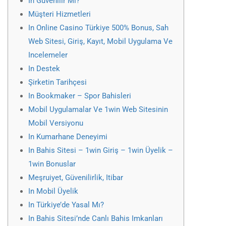
In Güvenilir Mi?
Müşteri Hizmetleri
In Online Casino Türkiye 500% Bonus, Sah
Web Sitesi, Giriş, Kayıt, Mobil Uygulama Ve
Incelemeler
In Destek
Şirketin Tarihçesi
In Bookmaker – Spor Bahisleri
Mobil Uygulamalar Ve 1win Web Sitesinin
Mobil Versiyonu
In Kumarhane Deneyimi
In Bahis Sitesi – 1win Giriş – 1win Üyelik –
1win Bonuslar
Meşruiyet, Güvenilirlik, Itibar
In Mobil Üyelik
In Türkiye’de Yasal Mı?
In Bahis Sitesi’nde Canlı Bahis Imkanları