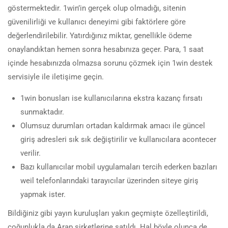
göstermektedir. 1win’in gerçek olup olmadığı, sitenin
güvenilirliği ve kullanıcı deneyimi gibi faktörlere göre
değerlendirilebilir. Yatırdığınız miktar, genellikle ödeme
onaylandıktan hemen sonra hesabınıza geçer. Para, 1 saat
içinde hesabınızda olmazsa sorunu çözmek için 1win destek
servisiyle ile iletişime geçin.
1win bonusları ise kullanıcılarına ekstra kazanç fırsatı
sunmaktadır.
Olumsuz durumları ortadan kaldırmak amacı ile güncel
giriş adresleri sık sık değiştirilir ve kullanıcılara acontecer
verilir.
Bazı kullanıcılar mobil uygulamaları tercih ederken bazıları
weil telefonlarındaki tarayıcılar üzerinden siteye giriş
yapmak ister.
Bildiğiniz gibi yayın kuruluşları yakın geçmişte özelleştirildi,
çoğunlukla da Arap şirketlerine satıldı. Hal böyle olunca de