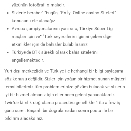
yüzünün fotoğrafı olmalıdır.
Sizlerle beraber” “bugün, “En İyi Online casino Siteleri”
konusunu ele alacağız.
Avrupa şampiyonalarının yanı sıra, Türkiye Süper Lig
maçları için ve” “Türk seyircilerin ilgisini çeken diğer
etkinlikler için de bahisler bulabilirsiniz.
Türkiye’de BTK sürekli olarak bahis sitelerini
engellemektedir.
Yurt dışı merkezlidir ve Türkiye ile herhangi bir bilgi paylaşımı
söz konusu değildir. Sizler için yoğun bir hizmet sunan müşteri
temsilcilerimiz tüm problemlerinize çözüm bulacak ve sizlerin
iyi bir hizmet almanız için ellerinden geleni yapacaklardır.
1win’de kimlik doğrulama prosedürü genellikle 1 ila a few iş
günü sürer. Başarılı bir doğrulamadan sonra posta ile bir
bildirim alacaksınız.