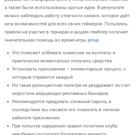
а также были использованы крутые идеи. В результате
можно наблюдать работу отличного казино, которое даёт
кучу возможностей для всех своих геймеров. Пользуясь
правом на участие в турнирах и акциях гемблер получает
значительную помощь во время игры
pinup
.
Это поможет избежать комиссии за выплаты и
практически моментально получить средства.
Установить приложение – элементарный процесс, с
которым справится каждый.
Но такая разноцветная палитра не раздражает за счет
недостачи мерцающих рекламных баннеров.
Рекомендуется придумать сложный пароль, в
последствии вы сможете его поменять в личном
кабинете приложения.
При попытке нарушения правил политики клуба
неизбежно последует блокировка аккаунта.