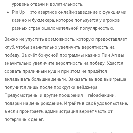
уровень отдачи и волатильность.
Pin Up – это азартное онлайн-заведение с функциями
казино и букмекера, которое пользуется у игроков
разных стран ошеломительной популярностью.
Важно не упустить возможность, которую предоставляет
клуб, чтобы значительно увеличить вероятность на
победу. За счёт бонусной программы казино Пин Ап вы
значительно увеличите вероятность на победу. Удастся
сорвать приличный куш и при этом не придётся
вкладывать большие деньги. Заказать вывод выигрыша
получится лишь после прокрутки вейджера.
Предусмотрены и другие поощрения – reload-акции,
подарки на день рождение. Играйте в своё удовольствие,
а если проиграете, администрация вернёт часть от
потерянных денег.