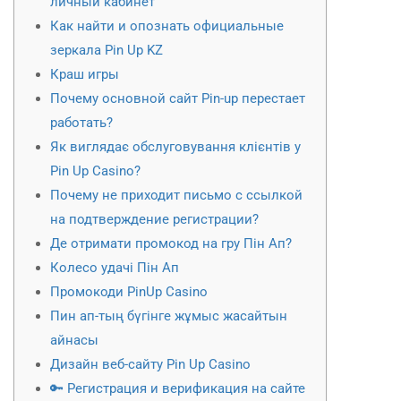
личный кабинет
Как найти и опознать официальные
зеркала Pin Up KZ
Краш игры
Почему основной сайт Pin-up перестает
работать?
Як виглядає обслуговування клієнтів у
Pin Up Casino?
Почему не приходит письмо с ссылкой
на подтверждение регистрации?
Де отримати промокод на гру Пін Ап?
Колесо удачі Пін Ап
Промокоди PinUp Casino
Пин ап-тың бүгінге жұмыс жасайтын
айнасы
Дизайн веб-сайту Pin Up Casino
🔑 Регистрация и верификация на сайте