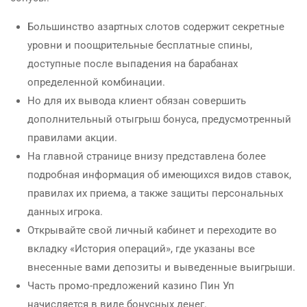
Большинство азартных слотов содержит секретные
уровни и поощрительные бесплатные спины,
доступные после выпадения на барабанах
определенной комбинации.
Но для их вывода клиент обязан совершить
дополнительный отыгрыш бонуса, предусмотренный
правилами акции.
На главной странице внизу представлена ​​более
подробная информация об имеющихся видов ставок,
правилах их приема, а также защиты персональных
данных игрока.
Открывайте свой личный кабинет и переходите во
вкладку «История операций», где указаны все
внесенные вами депозиты и выведенные выигрыши.
Часть промо-предложений казино Пин Уп
начисляется в виде бонусных денег.