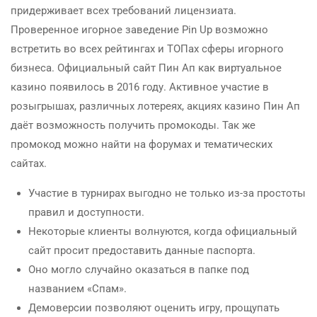
придерживает всех требований лицензиата.
Проверенное игорное заведение Pin Up возможно
встретить во всех рейтингах и ТОПах сферы игорного
бизнеса. Официальный сайт Пин Ап как виртуальное
казино появилось в 2016 году. Активное участие в
розыгрышах, различных лотереях, акциях казино Пин Ап
даёт возможность получить промокоды. Так же
промокод можно найти на форумах и тематических
сайтах.
Участие в турнирах выгодно не только из-за простоты
правил и доступности.
Некоторые клиенты волнуются, когда официальный
сайт просит предоставить данные паспорта.
Оно могло случайно оказаться в папке под
названием «Спам».
Демоверсии позволяют оценить игру, прощупать