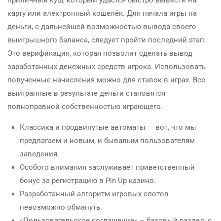
приличный куш, который удастся быстро вывести на
карту или электронный кошелёк. Для начала игры на
деньги, с дальнейшей возможностью вывода своего
выигрышного баланса, следует пройти последний этап.
Это верификация, которая позволит сделать вывод
заработанных денежных средств игрока. Использовать
полученные начисления можно для ставок в играх. Все
выигранные в результате деньги становятся
полноправной собственностью играющего.
Классика и продвинутые автоматы — вот, что мы
предлагаем и новым, и бывалым пользователям
заведения.
Особого внимания заслуживает приветственный
бонус за регистрацию в Pin Up казино.
Разработанный алгоритм игровых слотов
невозможно обмануть.
«Пользовательское соглашение» – базовый раздел, с