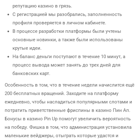
репутацию казино в грязь.
С регистрацией мы разобрались, заполненность
профиля проверяется в личном кабинете.
В процессе разработки платформы были учтены
основные новинки, а также были использованы
крутые идеи.
На баланс деньги поступают в течение 10 минут, а
процесс вывода может занять до трех дней для
банковских карт.
Особенность в том, что в течение недели начислится ещё
200 бесплатных вращений. Заходите на платформу
ежедневно, чтобы насладиться популярными слотами и
потратить приветственные фриспины в казино Пин Ап.
Бонусы в казино Pin Up помогут увеличить вероятность
на победу. Фишка в том, что администрация установила
маленькие вейджеры, отыграть которые удастся и