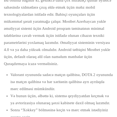
Bu onunla bağlıdır ki, getdikcə daha çox istifadəçi qumar əyləncə
sahəsində xidmətlərə çıxış əldə etmək üçün məhz mobil
texnologiyalardan istifadə edir. Bahisçi oyunçuları üçün
mükəmməl şərait yaratmağa çalışır. Mostbet Azerbaycan yukle
əməliyyat sistemi üçün Android proqram təminatının minimal
tələblərinə cavab vermək üçün istifadə olunan cihazın texniki
parametrlərini yoxlamaq lazımdır. Əməliyyat sisteminin versiyası
4.0 və ya daha yüksək olmalıdır. Android tətbiqini Mostbet yukle
üçün, default olaraq əlil olan naməlum mənbələr üçün
Quraşdırmaya icazə verməlisiniz.
Valorant oyununda sadəcə matçın qalibinə, DOTA 2 oyununda
isə matçın qalibinə və hər xəritənin qalibinə ayrı ayrılıqda
mərc edilməsi mümkündür.
Və bunun üçün, əlbəttə ki, sistemə qeydiyyatdan keçmək və
ya avtorizasiya olunaraq şəxsi kabinete daxil olmaq lazımdır.
Sonra “Xokkey” bölməsinə keçin və mərc etmək istədiyiniz