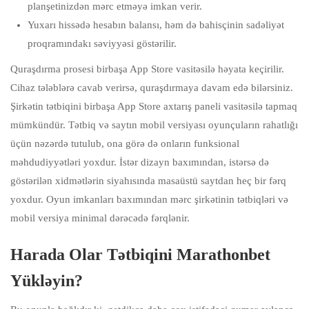
planşetinizdən mərc etməyə imkan verir.
Yuxarı hissədə hesabın balansı, həm də bahisçinin sadəliyət
proqramındakı səviyyəsi göstərilir.
Quraşdırma prosesi birbaşa App Store vasitəsilə həyata keçirilir.
Cihaz tələblərə cavab verirsə, quraşdırmaya davam edə bilərsiniz.
Şirkətin tətbiqini birbaşa App Store axtarış paneli vasitəsilə tapmaq
mümkündür. Tətbiq və saytın mobil versiyası oyunçuların rahatlığı
üçün nəzərdə tutulub, ona görə də onların funksional
məhdudiyyətləri yoxdur. İstər dizayn baxımından, istərsə də
göstərilən xidmətlərin siyahısında masaüstü saytdan heç bir fərq
yoxdur. Oyun imkanları baxımından mərc şirkətinin tətbiqləri və
mobil versiya minimal dərəcədə fərqlənir.
Harada Olar Tətbiqini Marathonbet
Yükləyin?