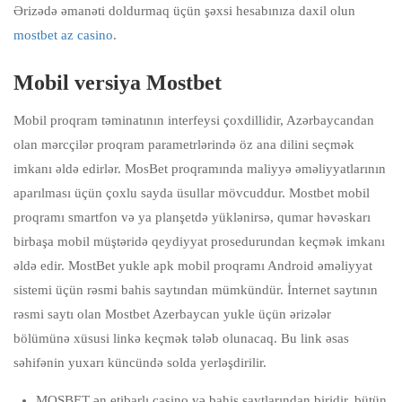
Ərizədə əmanəti doldurmaq üçün şəxsi hesabınıza daxil olun
mostbet az casino
.
Mobil versiya Mostbet
Mobil proqram təminatının interfeysi çoxdillidir, Azərbaycandan
olan mərcçilər proqram parametrlərində öz ana dilini seçmək
imkanı əldə edirlər. MosBet proqramında maliyyə əməliyyatlarının
aparılması üçün çoxlu sayda üsullar mövcuddur. Mostbet mobil
proqramı smartfon və ya planşetdə yüklənirsə, qumar həvəskarı
birbaşa mobil müştəridə qeydiyyat prosedurundan keçmək imkanı
əldə edir. MostBet yukle apk mobil proqramı Android əməliyyat
sistemi üçün rəsmi bahis saytından mümkündür. İnternet saytının
rəsmi saytı olan Mostbet Azerbaycan yukle üçün ərizələr
bölümünə xüsusi linkə keçmək tələb olunacaq. Bu link əsas
səhifənin yuxarı küncündə solda yerləşdirilir.
MOSBET ən etibarlı casino və bahis saytlarından biridir, bütün