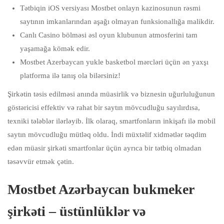
Tətbiqin iOS versiyası Mostbet onlayn kazinosunun rəsmi
saytının imkanlarından aşağı olmayan funksionallığa malikdir.
Canlı Casino bölməsi əsl oyun klubunun atmosferini tam
yaşamağa kömək edir.
Mostbet Azerbaycan yukle basketbol mərcləri üçün ən yaxşı
platforma ilə tanış ola bilərsiniz!
Şirkətin təsis edilməsi anında müasirlik və biznesin uğurluluğunun
göstəricisi effektiv və rahat bir saytın mövcudluğu sayılırdısa,
texniki tələblər ilərləyib. İlk olaraq, smartfonların inkişafı ilə mobil
saytın mövcudluğu mütləq oldu. İndi müxtəlif xidmətlər təqdim
edən müasir şirkəti smartfonlar üçün ayrıca bir tətbiq olmadan
təsəvvür etmək çətin.
Mostbet Azərbaycan bukmeker
şirkəti – üstünlüklər və