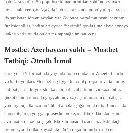
bahislərə verilir. Ən populyar idman turnirləri səhifənin yuxarı
hissəsində yerləşir. Aşağıda bahislər arasında populyarlıq dərəcəsi
ilə sıralanan idman növləri var. Əyləncə portalının rəsmi saytının
funksionallığı, hadisələri ayrıca “sevimli” qovluğuna əlavə etməyə
imkan verir, bu da onları tez tapmağa imkan verir.
Mostbet Azerbaycan yukle – Mostbet
Tətbiqi: Ətraflı İcmal
On oyun TV formatında yayımlanır, o cümlədən Wheel of Fortune
və kart oyunları. Mostbet keyfiyyətli mobil proqramı və tanınmış
tərtibatçıların böyük slot kataloqu ilə etibarlı onlayn kazinodur.
Şirkət daim xidmət keyfiyyətinin yaxşılaşdırılması üçün çalışır,
yəni oyunçu ilə uzunmüddətli əməkdaşlığa ümid edir. Bonus əldə
etmək üçün qeydiyyat prosesindən keçməlisiniz. Bundan sonra
avtomatik olaraq xoş gəlmisiniz bonusu alacaqsınız. İstifadəçi
promosyon kodları sayəsində bütün digər bonusları əldə edə