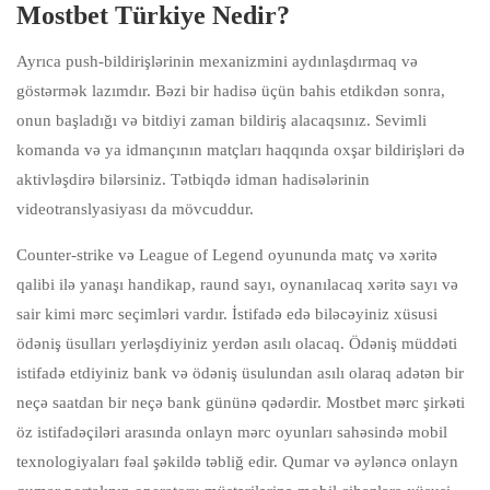
Mostbet Türkiye Nedir?
Ayrıca push-bildirişlərinin mexanizmini aydınlaşdırmaq və
göstərmək lazımdır. Bəzi bir hadisə üçün bahis etdikdən sonra,
onun başladığı və bitdiyi zaman bildiriş alacaqsınız. Sevimli
komanda və ya idmançının matçları haqqında oxşar bildirişləri də
aktivləşdirə bilərsiniz. Tətbiqdə idman hadisələrinin
videotranslyasiyası da mövcuddur.
Counter-strike və League of Legend oyununda matç və xəritə
qalibi ilə yanaşı handikap, raund sayı, oynanılacaq xəritə sayı və
sair kimi mərc seçimləri vardır. İstifadə edə biləcəyiniz xüsusi
ödəniş üsulları yerləşdiyiniz yerdən asılı olacaq. Ödəniş müddəti
istifadə etdiyiniz bank və ödəniş üsulundan asılı olaraq adətən bir
neçə saatdan bir neçə bank gününə qədərdir. Mostbet mərc şirkəti
öz istifadəçiləri arasında onlayn mərc oyunları sahəsində mobil
texnologiyaları fəal şəkildə təbliğ edir. Qumar və əyləncə onlayn