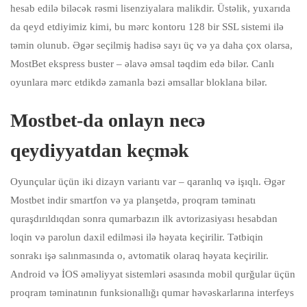
hesab edilə biləcək rəsmi lisenziyalara malikdir. Üstəlik, yuxarıda
da qeyd etdiyimiz kimi, bu mərc kontoru 128 bir SSL sistemi ilə
təmin olunub. Əgər seçilmiş hadisə sayı üç və ya daha çox olarsa,
MostBet ekspress buster – əlavə əmsal təqdim edə bilər. Canlı
oyunlara mərc etdikdə zamanla bəzi əmsallar bloklana bilər.
Mostbet-da onlayn necə
qeydiyyatdan keçmək
Oyunçular üçün iki dizayn variantı var – qaranlıq və işıqlı. Əgər
Mostbet indir smartfon və ya planşetdə, proqram təminatı
quraşdırıldıqdan sonra qumarbazın ilk avtorizasiyası hesabdan
loqin və parolun daxil edilməsi ilə həyata keçirilir. Tətbiqin
sonrakı işə salınmasında o, avtomatik olaraq həyata keçirilir.
Android və İOS əməliyyat sistemləri əsasında mobil qurğular üçün
proqram təminatının funksionallığı qumar həvəskarlarına interfeys