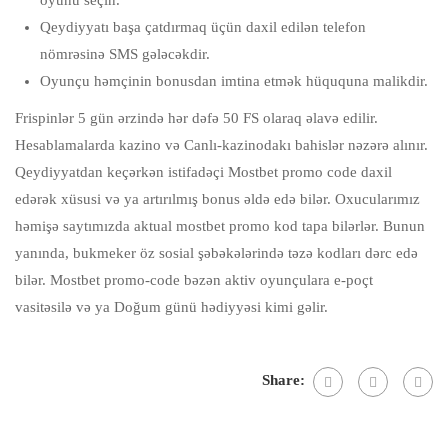
oyunu seçin.
Qeydiyyatı başa çatdırmaq üçün daxil edilən telefon
nömrəsinə SMS gələcəkdir.
Oyunçu həmçinin bonusdan imtina etmək hüququna malikdir.
Frispinlər 5 gün ərzində hər dəfə 50 FS olaraq əlavə edilir.
Hesablamalarda kazino və Canlı-kazinodakı bahislər nəzərə alınır.
Qeydiyyatdan keçərkən istifadəçi Mostbet promo code daxil
edərək xüsusi və ya artırılmış bonus əldə edə bilər. Oxucularımız
həmişə saytımızda aktual mostbet promo kod tapa bilərlər. Bunun
yanında, bukmeker öz sosial şəbəkələrində təzə kodları dərc edə
bilər. Mostbet promo-code bəzən aktiv oyunçulara e-poçt
vasitəsilə və ya Doğum günü hədiyyəsi kimi gəlir.
Share: