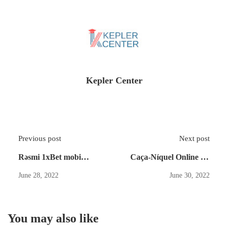
Kepler Center
Previous post
Next post
Rəsmi 1xBet mobi
Caça-Níquel Online Os
versiya girişi 1xBet
Melhores 4000+ Slot
June 28, 2022
June 30, 2022
mobile versiyası
Azərbaycan üçü 74
You may also like