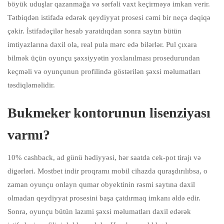
böyük uduşlar qazanmağa və sərfəli vaxt keçirməyə imkan verir.
Tətbiqdən istifadə edərək qeydiyyat prosesi cəmi bir neçə dəqiqə
çəkir. İstifadəçilər hesab yaratdıqdan sonra saytın bütün
imtiyazlarına daxil ola, real pula mərc edə bilərlər. Pul çıxara
bilmək üçün oyunçu şəxsiyyətin yoxlanılması prosedurundan
keçməli və oyunçunun profilində göstərilən şəxsi məlumatları
təsdiqləməlidir.
Bukmeker kontorunun lisenziyası
varmı?
10% cashback, ad günü hədiyyəsi, hər saatda cek-pot tirajı və
digərləri. Mostbet indir proqramı mobil cihazda quraşdırılıbsa, o
zaman oyunçu onlayn qumar obyektinin rəsmi saytına daxil
olmadan qeydiyyat prosesini başa çatdırmaq imkanı əldə edir.
Sonra, oyunçu bütün lazımi şəxsi məlumatları daxil edərək