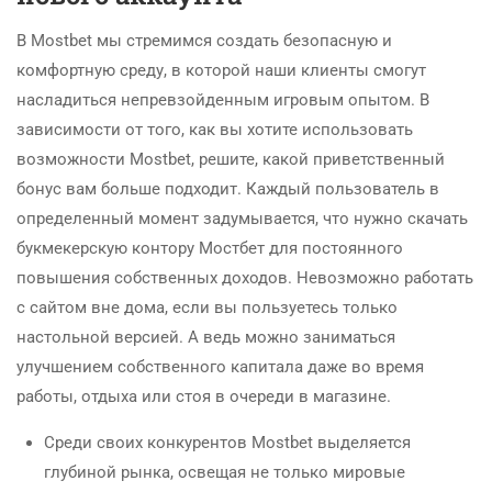
В Mostbet мы стремимся создать безопасную и
комфортную среду, в которой наши клиенты смогут
насладиться непревзойденным игровым опытом. В
зависимости от того, как вы хотите использовать
возможности Mostbet, решите, какой приветственный
бонус вам больше подходит. Каждый пользователь в
определенный момент задумывается, что нужно скачать
букмекерскую контору Мостбет для постоянного
повышения собственных доходов. Невозможно работать
с сайтом вне дома, если вы пользуетесь только
настольной версией. А ведь можно заниматься
улучшением собственного капитала даже во время
работы, отдыха или стоя в очереди в магазине.
Среди своих конкурентов Mostbet выделяется
глубиной рынка, освещая не только мировые