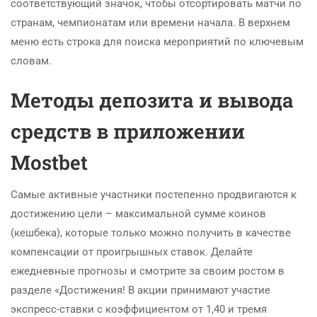
соответствующий значок, чтобы отсортировать матчи по
странам, чемпионатам или времени начала. В верхнем
меню есть строка для поиска мероприятий по ключевым
словам.
Методы депозита и вывода
средств в приложении
Mostbet
Самые активные участники постепенно продвигаются к
достижению цели – максимальной сумме коинов
(кешбека), которые только можно получить в качестве
компенсации от проигрышных ставок. Делайте
ежедневные прогнозы и смотрите за своим ростом в
разделе «Достижения! В акции принимают участие
экспресс-ставки с коэффициентом от 1,40 и тремя