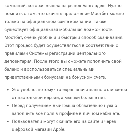
компаний, которая вышла на рынок Бангладеш. Нужно
помнить о том, что скачать приложение Мостбет можно
только на официальном сайте компании. Также
существует официальная мобильная возможность
Мостбет, очень удобный и быстрый способ скачивания.
Этот процесс будет осуществляться в соответствии с
правилами Системы регистрации центрального
депозитария. После этого вы сможете пополнить свой
баланс и воспользоваться специальными
приветственными бонусами на бонусном счете.
Это удобно, потому что экран значительно отличается
от настольной версии, а мышки больше нет.
Перед получением выигрыша обязательно нужно
заполнить все поля в профиле в личном кабинете.
Пользователи могут скачать его на сайте и через
цифровой магазин Apple.