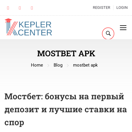
REGISTER
LOGIN
MOSTBET APK
Home
Blog
mostbet apk
Мостбет: бонусы на первый
депозит и лучшие ставки на
спор