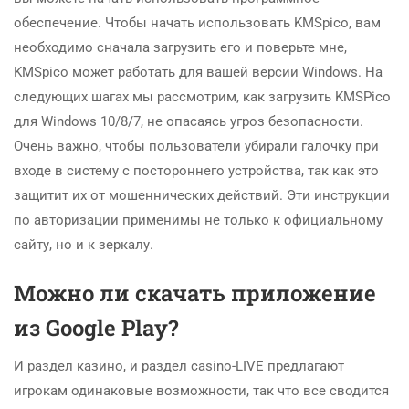
обеспечение. Чтобы начать использовать KMSpico, вам
необходимо сначала загрузить его и поверьте мне,
KMSpico может работать для вашей версии Windows. На
следующих шагах мы рассмотрим, как загрузить KMSPico
для Windows 10/8/7, не опасаясь угроз безопасности.
Очень важно, чтобы пользователи убирали галочку при
входе в систему с постороннего устройства, так как это
защитит их от мошеннических действий. Эти инструкции
по авторизации применимы не только к официальному
сайту, но и к зеркалу.
Можно ли скачать приложение
из Google Play?
И раздел казино, и раздел casino-LIVE предлагают
игрокам одинаковые возможности, так что все сводится