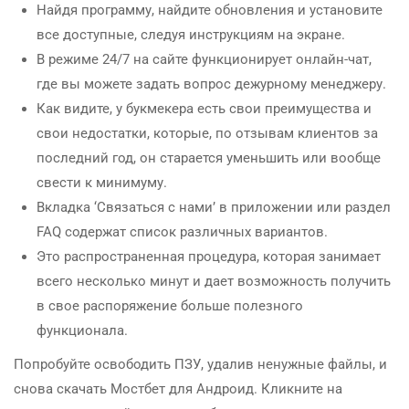
Найдя программу, найдите обновления и установите
все доступные, следуя инструкциям на экране.
В режиме 24/7 на сайте функционирует онлайн-чат,
где вы можете задать вопрос дежурному менеджеру.
Как видите, у букмекера есть свои преимущества и
свои недостатки, которые, по отзывам клиентов за
последний год, он старается уменьшить или вообще
свести к минимуму.
Вкладка ‘Связаться с нами’ в приложении или раздел
FAQ содержат список различных вариантов.
Это распространенная процедура, которая занимает
всего несколько минут и дает возможность получить
в свое распоряжение больше полезного
функционала.
Попробуйте освободить ПЗУ, удалив ненужные файлы, и
снова скачать Мостбет для Андроид. Кликните на