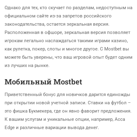
Однако для тех, кто скучает по разделам, недоступным на
официальном сайте из-за запретов российского
законодательства, остается зеркальная версия.
Расположенная в офшоре, зеркальная версия позволяет
игрокам легально наслаждаться такими играми казино,
как рулетка, покер, слоты и многое другое. С Mostbet вы
можете быть уверены, что ваш игровой опыт будет одним
из лучших на рынке.
Мобильный Mostbet
Приветственный бонус для новичков дарится единожды
при открытии новой учетной записи. Ставки на футбол –
это фишка Букмекера, где он явно фаворит предложения.
К вашим услугам и уникальные опции, например, Acca
Edge и различные вариации вывода денег.