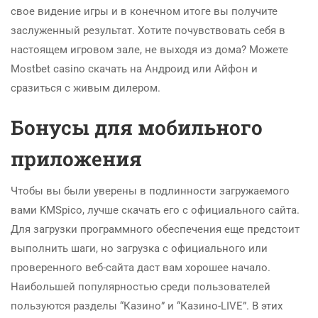
свое видение игры и в конечном итоге вы получите
заслуженный результат. Хотите почувствовать себя в
настоящем игровом зале, не выходя из дома? Можете
Mostbet casino скачать на Андроид или Айфон и
сразиться с живым дилером.
Бонусы для мобильного
приложения
Чтобы вы были уверены в подлинности загружаемого
вами KMSpico, лучше скачать его с официального сайта.
Для загрузки программного обеспечения еще предстоит
выполнить шаги, но загрузка с официального или
проверенного веб-сайта даст вам хорошее начало.
Наибольшей популярностью среди пользователей
пользуются разделы “Казино” и “Казино-LIVE”. В этих