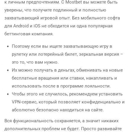
к личным предпочтениям. С Mostbet вы можете быть
уверены, что получите подлинный и полностью
захватывающий игровой опыт. Без мобильного софта
для Android и iOS не обходится ни одна популярная
беттинговая компания.
Поэтому если вы ищете захватывающую игру в
рулетку или лотерейный билет, зеркальная версия –
это то, что вам нужно.
Их можно получать в деньгах, обменивать на новые
бесплатные вращения или ставки, накапливать и
использовать после в программе лояльности.
Чтобы этого не случилось, рекомендуем установить
VPN-сервис, который позволяет конфиденциально и
абсолютно безопасно находиться на сайте.
Вся функциональность сохраняется, а значит никаких
дополнительных проблем не будет. Просто развивайте