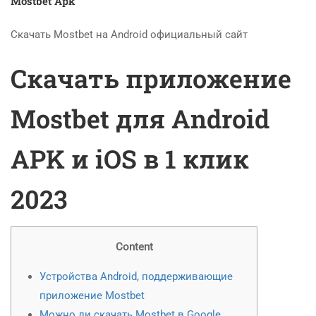
Mostbet Apk
Скачать Mostbet на Android официальный сайт
Скачать приложение
Mostbet для Android
APK и iOS в 1 клик
2023
Content
Устройства Android, поддерживающие
приложение Mostbet
Можно ли скачать Mostbet в Google