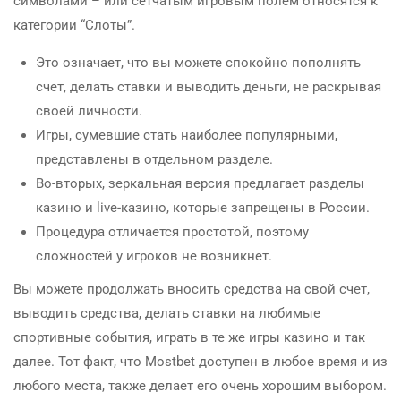
символами – или сетчатым игровым полем относятся к
категории “Слоты”.
Это означает, что вы можете спокойно пополнять
счет, делать ставки и выводить деньги, не раскрывая
своей личности.
Игры, сумевшие стать наиболее популярными,
представлены в отдельном разделе.
Во-вторых, зеркальная версия предлагает разделы
казино и live-казино, которые запрещены в России.
Процедура отличается простотой, поэтому
сложностей у игроков не возникнет.
Вы можете продолжать вносить средства на свой счет,
выводить средства, делать ставки на любимые
спортивные события, играть в те же игры казино и так
далее. Тот факт, что Mostbet доступен в любое время и из
любого места, также делает его очень хорошим выбором.