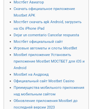
Мостбет Авиатор
Скачать официальное приложение
Mostbet APK
Мостбет скачать apk Android, загрузить
на iOs iPhone iPad
Dejar un comentario Cancelar respuesta
Мостбет официальный сайт
Игровые автоматы и слоты MostBet
Mostbet приложение Установить
приложение Mostbet МОСТБЕТ для iOS и
Android
Mostbet на Андроид
Oфициaльный caйт Mostbet Casino
Преимущества мобильного приложения
над мобильным сайтом
Обновление приложения Mostbet до
последней версии 2023