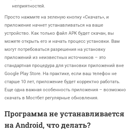
неприятностей.
Просто нажмите на зеленую кнопку «Скачать», и
приложение начнет устанавливаться на ваше
устройство. Как только файл APK будет скачан, вы
можете открыть его и начать процесс установки. Вам
могут потребоваться разрешения на установку
приложений из неизвестных источников – это
стандартная процедура для установки приложений вне
Google Play Store. На практике, если ваш телефон не
старше 10 лет, приложение будет корректно работать.
Еще одна важная особенность приложения – возможно
скачать в Мостбет регулярные обновления.
Программа не устанавливается
на Android, что делать?