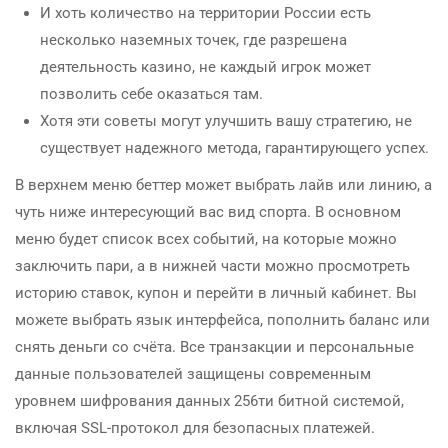
И хоть количество на территории России есть
несколько наземных точек, где разрешена
деятельность казино, не каждый игрок может
позволить себе оказаться там.
Хотя эти советы могут улучшить вашу стратегию, не
существует надежного метода, гарантирующего успех.
В верхнем меню беттер может выбрать лайв или линию, а
чуть ниже интересующий вас вид спорта. В основном
меню будет список всех событий, на которые можно
заключить пари, а в нижней части можно просмотреть
историю ставок, купон и перейти в личный кабинет. Вы
можете выбрать язык интерфейса, пополнить баланс или
снять деньги со счёта. Все транзакции и персональные
данные пользователей защищены современным
уровнем шифрования данных 256ти битной системой,
включая SSL-протокол для безопасных платежей.