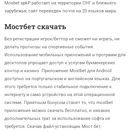
Mosbet apkР работает на территории СНГ и ближнего
зарубежья, сайт переведен почти на 20 языков мира.
Мостбет скачать
Без регистрации игрок/беттор не сможет ни играть, ни
делать прогнозы на спортивные события.
Использование мобильных приложений и программ для
десктопов упрощает доступ к услугам букмекерских
контор и казино. Приложение Mostbet для Android
доступно на португальском и английском языках. Для
этого требуется только стабильное подключение к
интернету и само устройство на этой операционной
системе. Приятным бонусом станет то, что mostbet
приложение можно скачать бесплатно, и никаких
дополнительных трат за использование софта не
требуется. Скачав файл-установщик Мост бет,