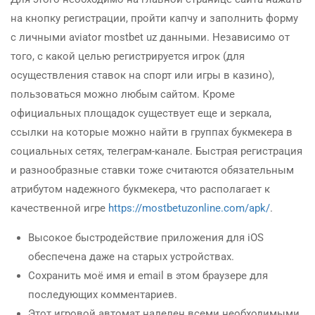
на кнопку регистрации, пройти капчу и заполнить форму
с личными aviator mostbet uz данными. Независимо от
того, с какой целью регистрируется игрок (для
осуществления ставок на спорт или игры в казино),
пользоваться можно любым сайтом. Кроме
официальных площадок существует еще и зеркала,
ссылки на которые можно найти в группах букмекера в
социальных сетях, телеграм-канале. Быстрая регистрация
и разнообразные ставки тоже считаются обязательным
атрибутом надежного букмекера, что располагает к
качественной игре
https://mostbetuzonline.com/apk/
.
Высокое быстродействие приложения для iOS
обеспечена даже на старых устройствах.
Сохранить моё имя и email в этом браузере для
последующих комментариев.
Этот игровой автомат наделен всеми необходимыми