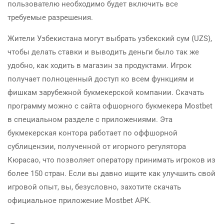
пользователю необходимо будет включить все
требуемые разрешения.
Жители Узбекистана могут выбрать узбекский сум (UZS),
чтобы делать ставки и выводить деньги было так же
удобно, как ходить в магазин за продуктами. Игрок
получает полноценный доступ ко всем функциям и
фишкам зарубежной букмекерской компании. Скачать
программу можно с сайта офшорного букмекера Mostbet
в специальном разделе с приложениями. Эта
букмекерская контора работает по оффшорной
сублицензии, полученной от игорного регулятора
Кюрасао, что позволяет оператору принимать игроков из
более 150 стран. Если вы давно ищите как улучшить свой
игровой опыт, вы, безусловно, захотите скачать
официальное приложение Mostbet APK.