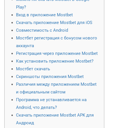
Play?
Вход в приложение Mostbet
Скачать приложение Mostbet для iOS
Совместимость с Android
Мостбет регистрация с бонусом нового
аккаунта
Регистрация через приложение Mostbet
Как установить приложение Mostbet?
Мостбет скачать
Скриншоты приложения Mostbet
Различия между приложением Mostbet
и официальным сайтом
Программа не устанавливается на
Android, что делать?
Скачать приложение Mostbet APK для
Андроид