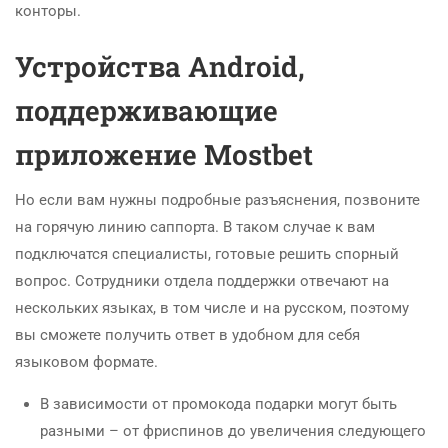
конторы.
Устройства Android,
поддерживающие
приложение Mostbet
Но если вам нужны подробные разъяснения, позвоните
на горячую линию саппорта. В таком случае к вам
подключатся специалисты, готовые решить спорный
вопрос. Сотрудники отдела поддержки отвечают на
нескольких языках, в том числе и на русском, поэтому
вы сможете получить ответ в удобном для себя
языковом формате.
В зависимости от промокода подарки могут быть
разными – от фриспинов до увеличения следующего