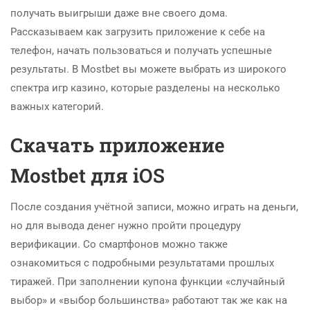
получать выигрыши даже вне своего дома.
Рассказываем как загрузить приложение к себе на
телефон, начать пользоваться и получать успешные
результаты. В Mostbet вы можете выбрать из широкого
спектра игр казино, которые разделены на несколько
важных категорий.
Скачать приложение
Mostbet для iOS
После создания учётной записи, можно играть на деньги,
но для вывода денег нужно пройти процедуру
верификации. Со смартфонов можно также
ознакомиться с подробными результатами прошлых
тиражей. При заполнении купона функции «случайный
выбор» и «выбор большинства» работают так же как на