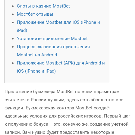
Слоты в казино MostBet
Мостбет отзывы
Приложение Mostbet для iOS (iPhone и
iPad)
Установите приложение Mostbet
Процесс скачивания приложения
Mostbet на Android
Приложение Mostbet (APK) для Android и
iOS (iPhone и iPad)
Приложение букмекера MostBet по всем параметрам
считается в России лучшим, здесь есть абсолютно все
функции. Букмекерская контора MostBet создаёт
идеальные условия для российских игроков. Первый шаг
к получению бонуса – это, конечно же, создание учетной
записи. Вам нужно будет предоставить некоторые