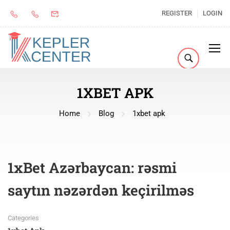
REGISTER
LOGIN
1XBET APK
Home
Blog
1xbet apk
1xBet Azərbaycan: rəsmi
saytın nəzərdən keçirilməs
Categories