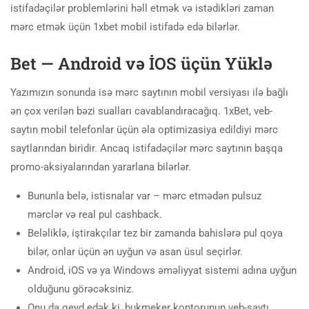
istifadəçilər problemlərini həll etmək və istədikləri zaman
mərc etmək üçün 1xbet mobil istifadə edə bilərlər.
Bet — Android və İOS üçün Yüklə
Yazımızın sonunda isə mərc saytının mobil versiyası ilə bağlı
ən çox verilən bəzi sualları cavablandıracağıq. 1xBet, veb-
saytın mobil telefonlar üçün əla optimizasiya edildiyi mərc
saytlarından biridir. Ancaq istifadəçilər mərc saytının başqa
promo-aksiyalarından yararlana bilərlər.
Bununla belə, istisnalar var – mərc etmədən pulsuz
mərclər və real pul cashback.
Beləliklə, iştirakçılar tez bir zamanda bahislərə pul qoya
bilər, onlar üçün ən uyğun və asan üsul seçirlər.
Android, iOS və ya Windows əməliyyat sistemi adına uyğun
olduğunu görəcəksiniz.
Onu da qeyd edək ki, bukmeker kontorunun veb-saytı