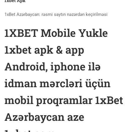
1xbet Apk
1xBet Azərbaycan: rəsmi saytın nəzərdən keçirilməsi
1XBET Mobile Yukle
1xbet apk & app
Android, iphone ilə
idman mərcləri üçün
mobil proqramlar 1xBet
Azərbaycan aze