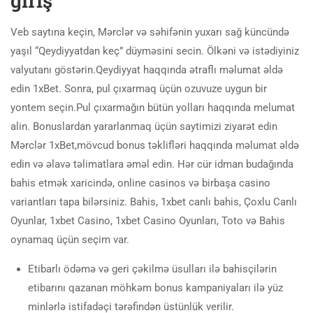
giriş”
Veb saytına keçin, Mərclər və səhifənin yuxarı sağ küncündə
yaşıl “Qeydiyyatdan keç” düyməsini secin. Ölkəni və istədiyiniz
valyutanı göstərin.Qeydiyyat haqqında ətraflı məlumat əldə
edin 1xBet. Sonra, pul çıxarmaq üçün ozuvuze uygun bir
yontem seçin.Pul çıxarmağın bütün yolları haqqında melumat
alin. Bonuslardan yararlanmaq üçün saytimizi ziyarət edin
Mərclər 1xBet,mövcud bonus təklifləri haqqında məlumat əldə
edin və əlavə təlimatlara əməl edin. Hər cür idman budağında
bahis etmək xaricində, online casinos və birbaşa casino
variantları tapa bilərsiniz. Bahis, 1xbet canlı bahis, Çoxlu Canlı
Oyunlar, 1xbet Casino, 1xbet Casino Oyunları, Toto və Bahis
oynamaq üçün seçim var.
Etibarlı ödəmə və geri çəkilmə üsulları ilə bahisçilərin
etibarını qazanan möhkəm bonus kampaniyaları ilə yüz
minlərlə istifadəçi tərəfindən üstünlük verilir.