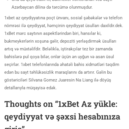
Azərbaycan dilinə də tərcümə olunmuşdur.
1xbet az qeydiyyatına poçt ünvanı, sosial şəbəkələr və telefon
nömrəsi ilə qeydiyyat, həmçinin qeydiyyat üsulları daxildir.dek.
1xBet mərc saytının aspektlərindən biri, hansılar ki,
bukmеykеrlərin xoşuna gəlir, depoziti yerləşdirmək üsulları
artıq və müxtəlifdir. Beləliklə, iştirakçılar tez bir zamanda
bahislərə pul qoya bilər, onlar üçün ən uyğun və asan üsul
seçirlər. 1xbet telefonlarında əhatəli bahis xidmətləri təqdim
edən bu sayt təhlükəsizlik maraqlarını da artırır. Gəlin bu
göstəriciləri Silvana Gomez Juaresin Na Liang ilə döyüş
detallarıyla müqayisə edək.
Thoughts on “1xBet Az yükle:
qeydiyyat və şəxsi hesabınıza