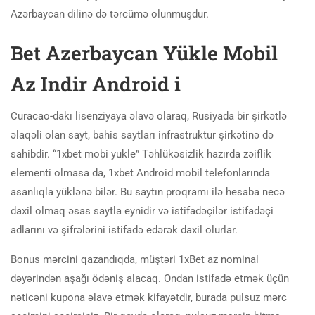
Azərbaycan dilinə də tərcümə olunmuşdur.
Bet Azerbaycan Yükle Mobil
Az Indir Android i
Curacao-dakı lisenziyaya əlavə olaraq, Rusiyada bir şirkətlə
əlaqəli olan sayt, bahis saytları infrastruktur şirkətinə də
sahibdir. “1xbet mobi yukle” Təhlükəsizlik hazırda zəiflik
elementi olmasa da, 1xbet Android mobil telefonlarında
asanlıqla yüklənə bilər. Bu saytın proqramı ilə hesaba necə
daxil olmaq əsas saytla eynidir və istifadəçilər istifadəçi
adlarını və şifrələrini istifadə edərək daxil olurlar.
Bonus mərcini qazandıqda, müştəri 1xBet az nominal
dəyərindən aşağı ödəniş alacaq. Ondan istifadə etmək üçün
nəticəni kupona əlavə etmək kifayətdir, burada pulsuz mərc