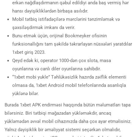
erkən nağdlaşdırmanın qəbul edildiyi anda baş vermiş hər
hansı dəyişikliklərdən birbaşa asılıdır.
Mobil tətbiq istifadəçilərə mərclərini tənzimləmək və
şəxsiləşdirmək imkanı da verir.
Bunu etmək üçün, orijinal Bookmeyker ofisinin
funksionallığını tam şəkildə təkrarlayan nüsxələri yaratdılar
1xbet giriş 2023.
Qeyd edək ki, operator 1000-dən çox slota, masa
oyunlarına və canlı diler oyunlarına sahibdir.
“1xbet mobi yukle” Təhlükəsizlik hazırda zəiflik elementi
olmasa da, 1xbet Android mobil telefonlarında asanlıqla
yüklənə bilər.
Burada 1xbet APK endirməsi haqqında bütün məlumatları tapa
bilərsiniz. Biri tətbiqi mağazadan yükləməkdir, ancaq
yükləmədən əvvəl mobil cihazınızda daha çox ayar etməlisiniz.
Yalnız dəyişiklik bir əməliyyat sistemi seçərkən olmalıdır,