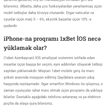
bilərsiniz. Əlbəttə, daha çox funksiyalardan yararlanmaq üçün
mobil tətbiqlər daha tövsiyə olunandır. Digər nəticələr və
oyunlar üçün marj 5 – 6%, ekzotik bazarlar üçün 10% -ə
qədərdir.
iPhone-na proqramı 1xBet İOS necə
yükləmək olar?
(1xbet Azerbaycan) İOS əməliyyat sistemini istifadə edən
insanlar üçün başqa bir seçim, eyni addımları izləyərək tətbiqi
saytdan yükləməkdir. Müştəri 1xbet mobile giriş ilə mərc
şirkəti arasında müəyyən edilmiş Qaydalara əsasən uduş
haqqında razılaşmadır. Əgər smartfon Windows ilə işləyirsə, o
zaman oyunçular rahat mərc etmək üçün proqramı da yükləyə
bilərlər. Dəstəklə aşağıdakı telefonu axtararaq və ya elektron
poçtla da əlaqə qura bilərsiniz.