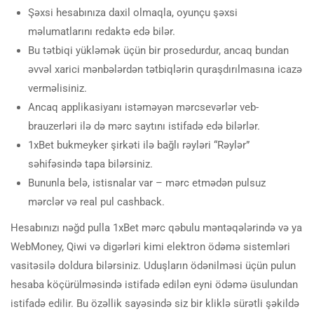
Şəxsi hesabınıza daxil olmaqla, oyunçu şəxsi
məlumatlarını redaktə edə bilər.
Bu tətbiqi yükləmək üçün bir prosedurdur, ancaq bundan
əvvəl xarici mənbələrdən tətbiqlərin quraşdırılmasına icazə
verməlisiniz.
Ancaq applikasiyanı istəməyən mərcsevərlər veb-
brauzerləri ilə də mərc saytını istifadə edə bilərlər.
1xBet bukmeyker şirkəti ilə bağlı rəyləri “Rəylər”
səhifəsində tapa bilərsiniz.
Bununla belə, istisnalar var – mərc etmədən pulsuz
mərclər və real pul cashback.
Hesabınızı nəğd pulla 1xBet mərc qəbulu məntəqələrində və ya
WebMoney, Qiwi və digərləri kimi elektron ödəmə sistemləri
vasitəsilə doldura bilərsiniz. Uduşların ödənilməsi üçün pulun
hesaba köçürülməsində istifadə edilən eyni ödəmə üsulundan
istifadə edilir. Bu özəllik sayəsində siz bir kliklə sürətli şəkildə