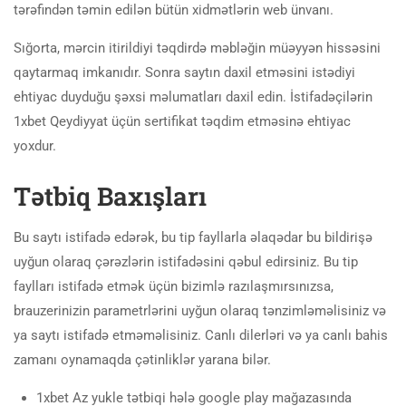
tərəfindən təmin edilən bütün xidmətlərin web ünvanı.
Sığorta, mərcin itirildiyi təqdirdə məbləğin müəyyən hissəsini
qaytarmaq imkanıdır. Sonra saytın daxil etməsini istədiyi
ehtiyac duyduğu şəxsi məlumatları daxil edin. İstifadəçilərin
1xbet Qeydiyyat üçün sertifikat təqdim etməsinə ehtiyac
yoxdur.
Tətbiq Baxışları
Bu saytı istifadə edərək, bu tip fayllarla əlaqədar bu bildirişə
uyğun olaraq çərəzlərin istifadəsini qəbul edirsiniz. Bu tip
faylları istifadə etmək üçün bizimlə razılaşmırsınızsa,
brauzerinizin parametrlərini uyğun olaraq tənzimləməlisiniz və
ya saytı istifadə etməməlisiniz. Canlı dilerləri və ya canlı bahis
zamanı oynamaqda çətinliklər yarana bilər.
1xbet Az yukle tətbiqi hələ google play mağazasında