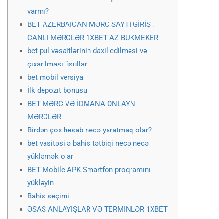
varmı?
BET AZERBAICAN MƏRC SAYTI GİRİŞ ,
CANLI MƏRCLƏR 1XBET AZ BUKMEKER
bet pul vəsaitlərinin daxil edilməsi və
çıxarılması üsulları
bet mobil versiya
İlk depozit bonusu
BET MƏRC VƏ İDMANA ONLAYN
MƏRCLƏR
Birdən çox hesab necə yaratmaq olar?
bet vasitəsilə bahis tətbiqi necə necə
yükləmək olar
BET Mobile APK Smartfon proqramını
yükləyin
Bahis seçimi
ƏSAS ANLAYIŞLAR VƏ TERMINLƏR 1XBET