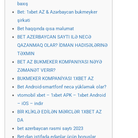
baxış
Bet: 1xbet AZ & Аzərbаyсаn bukmеykеr
şirkəti
Bet haqqında qısa məlumat
BET AZERBAYCAN SAYTI ILƏ NECƏ
QAZANMAQ OLAR? İDMAN HADISƏLƏRINƏ
TƏXMIN
BET AZ BUKMEKER KOMPANIYASI NƏYƏ
ZƏMANƏT VERIR?
BUKMEKER KOMPANİYASI 1XBET AZ
Bet Android-smartfonf necə yükləmək olar?
vtomobil xbet – 1xbet APK – 1xbet Android
– iOS – indir
BİR KLİKLƏ EDİLƏN MƏRCLƏR 1XBET AZ
DA
bet azerbaycan rəsmi saytı 2023
Bet-dən istifadə edənlər üçün bonuslar