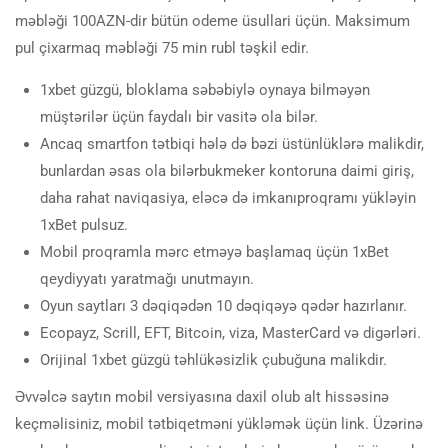
məbləği 100AZN-dir bütün odeme üsullari üçün. Maksimum
pul çixarmaq məbləği 75 min rubl təşkil edir.
1xbet güzgü, bloklama səbəbiylə oynaya bilməyən
müştərilər üçün faydalı bir vasitə ola bilər.
Ancaq smartfon tətbiqi hələ də bəzi üstünlüklərə malikdir,
bunlardan əsas ola bilərbukmeker kontoruna daimi giriş,
daha rahat naviqasiya, eləcə də imkanıproqramı yükləyin
1xBet pulsuz.
Mobil proqramla mərc etməyə başlamaq üçün 1xBet
qeydiyyatı yaratmağı unutmayın.
Oyun saytları 3 dəqiqədən 10 dəqiqəyə qədər hazırlanır.
Ecopayz, Scrill, EFT, Bitcoin, viza, MasterCard və digərləri.
Orijinal 1xbet güzgü təhlükəsizlik çubuğuna malikdir.
Əvvəlcə saytın mobil versiyasına daxil olub alt hissəsinə
keçməlisiniz, mobil tətbiqetməni yükləmək üçün link. Üzərinə