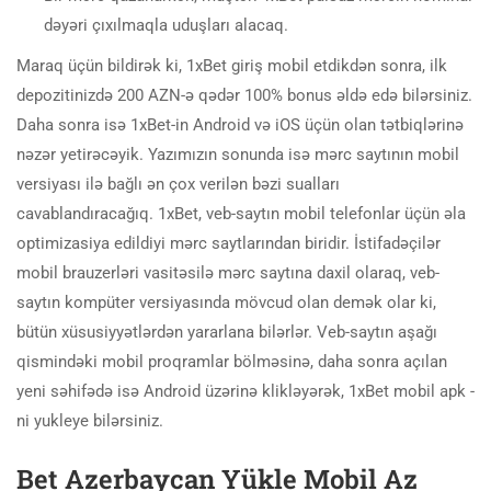
dəyəri çıxılmaqla uduşları alacaq.
Maraq üçün bildirək ki, 1xBet giriş mobil etdikdən sonra, ilk
depozitinizdə 200 AZN-ə qədər 100% bonus əldə edə bilərsiniz.
Daha sonra isə 1xBet-in Android və iOS üçün olan tətbiqlərinə
nəzər yetirəcəyik. Yazımızın sonunda isə mərc saytının mobil
versiyası ilə bağlı ən çox verilən bəzi sualları
cavablandıracağıq. 1xBet, veb-saytın mobil telefonlar üçün əla
optimizasiya edildiyi mərc saytlarından biridir. İstifadəçilər
mobil brauzerləri vasitəsilə mərc saytına daxil olaraq, veb-
saytın kompüter versiyasında mövcud olan demək olar ki,
bütün xüsusiyyətlərdən yararlana bilərlər. Veb-saytın aşağı
qismindəki mobil proqramlar bölməsinə, daha sonra açılan
yeni səhifədə isə Android üzərinə klikləyərək, 1xBet mobil apk -
ni yukleye bilərsiniz.
Bet Azerbaycan Yükle Mobil Az