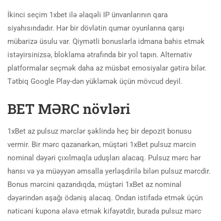
İkinci seçim 1xbet ilə əlaqəli IP ünvanlarının qara
siyahısındadır. Hər bir dövlətin qumar oyunlarına qarşı
mübarizə üsulu var. Qiymətli bonuslarla idmana bahis etmək
istəyirsinizsə, bloklama ətrafında bir yol tapın. Alternativ
platformalar seçmək daha az müsbət emosiyalar gətirə bilər.
Tətbiq Google Play-dən yükləmək üçün mövcud deyil.
BET MƏRC növləri
1xBet az pulsuz mərclər şəklində heç bir depozit bonusu
vermir. Bir mərc qazanarkən, müştəri 1xBet pulsuz mərcin
nominal dəyəri çıxılmaqla uduşları alacaq. Pulsuz mərc hər
hansı və ya müəyyən əmsalla yerləşdirilə bilən pulsuz mərcdir.
Bonus mərcini qazandıqda, müştəri 1xBet az nominal
dəyərindən aşağı ödəniş alacaq. Ondan istifadə etmək üçün
nəticəni kupona əlavə etmək kifayətdir, burada pulsuz mərc