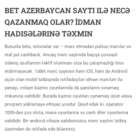
BET AZERBAYCAN SAYTI ILƏ NECƏ
QAZANMAQ OLAR? İDMAN
HADISƏLƏRINƏ TƏXMIN
Bununla belə, istisnalar var – mərc etmədən pulsuz mərclər və
real pul cashback. Ancaq mərc saytında baçqa çoxsaylı
ödəniş üsullarının təklif olunması sizə bu çatışmazlığı hiss
etdirməyəcək. 1xBet mərc saytının həm iOS, həm də Android
üçün olan mobil tətbiqində istifadəçilər idman mərcləri ilə
yanaşı, onlayn kazino oyunlarında da şanslarını sınamaq
imkanına sahibdir. Burada kazino oyunları oynamaq üçün əlavə
proqram yükləməyə ehtiyac yoxdur. Qeyd edək ki, operator
1000-dən çox slota, masa oyunlarına və canlı diler oyunlarına
sahibdir. Bir android cihaza sahibsinizsə, mərc saytını tətbiq
üzərindən də istifadə edə bilərsiniz.