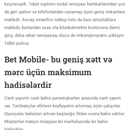
keçirəcəyik. 1xbet saytının mobil versiyası həmkarlarından çox
da geri qalmır və telefonlardan oynamaq üçün geniş imkanlara
malikdir. Ancaq smartfon tətbiqi hələ də bəzi üstünlüklərə
malikdir, bunlardan əsas ola bilərbukmeker kontoruna daimi
giriş, daha rahat naviqasiya, eləcə də imkanıproqramı yükləyin
1xBet pulsuz.
Bet Mobile- bu geniş xətt və
mərc üçün maksimum
hadisələrdir
Canlı yayımlı canlı bahis pərəstişkarları arasında canlı yayım
var. Tərtibatçılar efirlərin keyfiyyətini artırmaq üçün çalışırlar.
Oyunçular, bahisləri artıran başlanğıc fitdən sonra bahis edirlər.
Müştərilər matçın müəyyən bir mərhələsində bir bahis
bağladılar.