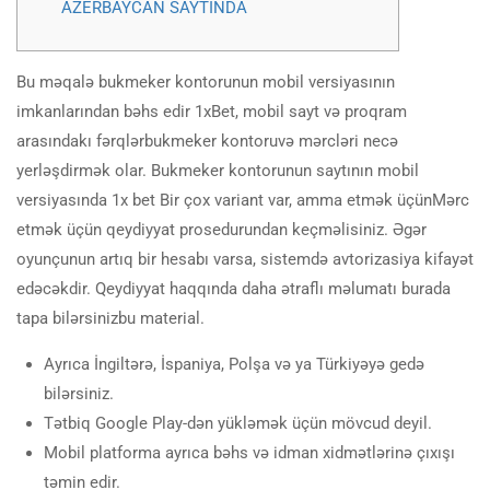
AZERBAYCAN SAYTINDA
Bu məqalə bukmeker kontorunun mobil versiyasının
imkanlarından bəhs edir 1xBet, mobil sayt və proqram
arasındakı fərqlərbukmeker kontoruvə mərcləri necə
yerləşdirmək olar. Bukmeker kontorunun saytının mobil
versiyasında 1x bet Bir çox variant var, amma etmək üçünMərc
etmək üçün qeydiyyat prosedurundan keçməlisiniz. Əgər
oyunçunun artıq bir hesabı varsa, sistemdə avtorizasiya kifayət
edəcəkdir. Qeydiyyat haqqında daha ətraflı məlumatı burada
tapa bilərsinizbu material.
Ayrıca İngiltərə, İspaniya, Polşa və ya Türkiyəyə gedə
bilərsiniz.
Tətbiq Google Play-dən yükləmək üçün mövcud deyil.
Mobil platforma ayrıca bəhs və idman xidmətlərinə çıxışı
təmin edir.