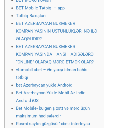
BET MƏRC növləri
BET Mobile Tətbiqi – app
Tətbiq Baxışları
BET AZERBAYCAN BUKMEKER
KOMPANIYASININ ÜSTÜNLÜKLƏRI NƏ ILƏ
ƏLAQƏLIDIR?
BET AZERBAYCAN BUKMEKER
KOMPANIYASINDA HANSI HADISƏLƏRƏ
“ONLINE” OLARAQ MƏRC ETMƏK OLAR?
vtomobil xbet – Ən yaxşı idman bahis
tətbiqi
bet Azerbaycan yükle Android
Bet Azerbaycan Yükle Mobil Az Indir
Android iOS
Bet Mobile- bu geniş xətt və mərc üçün
maksimum hadisələrdir
Rəsmi saytın güzgüsü 1xbet: interfeysə