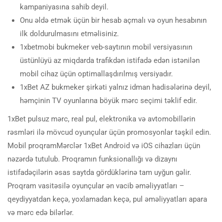
kampaniyasına sahib deyil.
Onu əldə etmək üçün bir hesab açmalı və oyun hesabının
ilk doldurulmasını etməlisiniz.
1xbetmobi bukmeker veb-saytının mobil versiyasının
üstünlüyü az miqdarda trafikdən istifadə edən istənilən
mobil cihaz üçün optimallaşdırılmış versiyadır.
1xBet AZ bukmeker şirkəti yalnız idman hadisələrinə deyil,
həmçinin TV oyunlarına böyük mərc seçimi təklif edir.
1xBet pulsuz mərc, real pul, elektronika və avtomobillərin
rəsmləri ilə mövcud oyunçular üçün promosyonlar təşkil edin.
Mobil proqramMərclər 1xBet Android və iOS cihazları üçün
nəzərdə tutulub. Proqramın funksionallığı və dizaynı
istifadəçilərin əsas saytda gördüklərinə tam uyğun gəlir.
Proqram vasitəsilə oyunçular ən vacib əməliyyatları –
qeydiyyatdan keçə, yoxlamadan keçə, pul əməliyyatları apara
və mərc edə bilərlər.