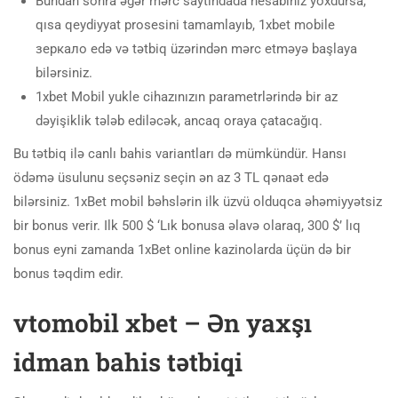
Bundan sonra əgər mərc saytındada hesabınız yoxdursa,
qısa qeydiyyat prosesini tamamlayıb, 1xbet mobile
зеркало edə və tətbiq üzərindən mərc etməyə başlaya
bilərsiniz.
1xbet Mobil yukle cihazınızın parametrlərində bir az
dəyişiklik tələb ediləcək, ancaq oraya çatacağıq.
Bu tətbiq ilə canlı bahis variantları də mümkündür. Hansı
ödəmə üsulunu seçsəniz seçin ən az 3 TL qənaət edə
bilərsiniz. 1xBet mobil bəhslərin ilk üzvü olduqca əhəmiyyətsiz
bir bonus verir. Ilk 500 $ ‘Lık bonusa əlavə olaraq, 300 $’ lıq
bonus eyni zamanda 1xBet online kazinolarda üçün də bir
bonus təqdim edir.
vtomobil xbet – Ən yaxşı
idman bahis tətbiqi