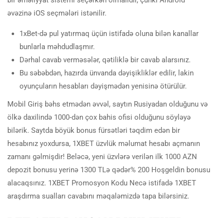
bir əməliyyat sistemi seçərkən olmalıdır, çünki Android
əvəzinə iOS seçmələri istənilir.
1xBet-də pul yatırmaq üçün istifadə oluna bilən kanallar
bunlarla məhdudlaşmır.
Dərhal cavab verməsələr, qətiliklə bir cavab alarsınız.
Bu səbəbdən, hazırda ünvanda dəyişikliklər edilir, lakin
oyunçuların hesabları dəyişmədən yenisinə ötürülür.
Mobil Giriş bəhs etmədən əvvəl, saytın Rusiyadan olduğunu və
ölkə daxilində 1000-dən çox bahis ofisi olduğunu söyləyə
bilərik. Saytda böyük bonus fürsətləri təqdim edən bir
hesabınız yoxdursa, 1XBET üzvlük məlumat hesabı açmanın
zamanı gəlmişdir! Beləcə, yeni üzvlərə verilən ilk 1000 AZN
depozit bonusu yerinə 1300 TLə qədər% 200 Hoşgeldin bonusu
alacaqsınız. 1XBET Promosyon Kodu Necə istifadə 1XBET
araşdırma sualları cavabını məqaləmizdə tapa bilərsiniz.