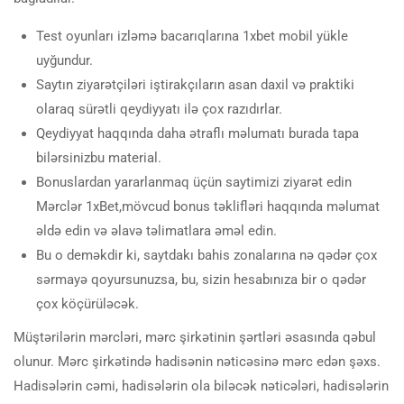
Test oyunları izləmə bacarıqlarına 1xbet mobil yükle
uyğundur.
Saytın ziyarətçiləri iştirakçıların asan daxil və praktiki
olaraq sürətli qeydiyyatı ilə çox razıdırlar.
Qeydiyyat haqqında daha ətraflı məlumatı burada tapa
bilərsinizbu material.
Bonuslardan yararlanmaq üçün saytimizi ziyarət edin
Mərclər 1xBet,mövcud bonus təklifləri haqqında məlumat
əldə edin və əlavə təlimatlara əməl edin.
Bu o deməkdir ki, saytdakı bahis zonalarına nə qədər çox
sərmayə qoyursunuzsa, bu, sizin hesabınıza bir o qədər
çox köçürüləcək.
Müştərilərin mərcləri, mərc şirkətinin şərtləri əsasında qəbul
olunur. Mərc şirkətində hadisənin nəticəsinə mərc edən şəxs.
Hadisələrin cəmi, hadisələrin ola biləcək nəticələri, hadisələrin