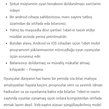
Şirkət müştərinin oyun hesabının doldurulması xərclərini
ödəyir.
Bir android cihaza sahibsinizsə, mərc saytını tətbiq
üzərindən də istifadə edə bilərsiniz.
Yalnız bu məqsədlə dövr şərtləri 1xbet-in təsvir etdiyi
müddət ərzində yerinə yetirilməlidir.
Bundan əlavə, Android və iOS cihazları üçün 1xbet mobil
proqramının yüklənməsinin mövcudluğu oyun oyunçular
üçün sorunsuz edir.
Balansınızı doldurmaq və müvafiq mükafat almaq
kifayətdir – Freepins.
Oyunçular dünyanın hər hansı bir yerində ola bilər, maliyyə
əməliyyatları həyata keçirir, proqnozlar verir və sevimli idman
hadisələri və ya oyunlarına bahis edə bilərlər. 1xbet-in rəsmi
saytında oyunlar oynamaq üçün onlara kompüterdən istifadə
etmək lazım deyil. Veb-saytın xüsusi yüngülləşdirilmiş mobil