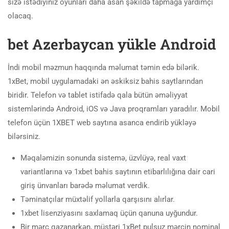
sizə istədiyiniz oyunları daha asan şəkildə tapmağa yardımçı
olacaq.
bet Azerbaycan yükle Android
İndi mobil məzmun haqqında məlumat təmin edə bilərik.
1xBet, mobil uygulamadaki ən əskiksiz bahis saytlarından
biridir. Telefon və tablet istifadə qala bütün əməliyyat
sistemlərində Android, iOS və Java proqramları yaradılır. Mobil
telefon üçün 1XBET web saytına asanca endirib yükləyə
bilərsiniz.
Məqaləmizin sonunda sistemə, üzvlüyə, real vaxt
variantlarına və 1xbet bahis saytının etibarlılığına dair cari
giriş ünvanları barədə məlumat verdik.
Təminatçılar müxtəlif yollarla qarşısını alırlar.
1xbet lisenziyasını saxlamaq üçün qanuna uyğundur.
Bir mərc qazanarkən, müştəri 1xBet pulsuz mərcin nominal