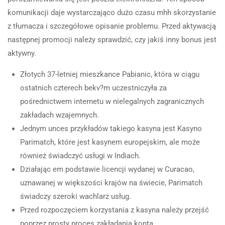
komunikacji daje wystarczająco dużo czasu mhh skorzystanie
z tłumacza i szczegółowe opisanie problemu. Przed aktywacją
następnej promocji należy sprawdzić, czy jakiś inny bonus jest
aktywny.
Złotych 37-letniej mieszkance Pabianic, która w ciągu
ostatnich czterech bekv?m uczestniczyła za
pośrednictwem internetu w nielegalnych zagranicznych
zakładach wzajemnych.
Jednym unces przykładów takiego kasyna jest Kasyno
Parimatch, które jest kasynem europejskim, ale może
również świadczyć usługi w Indiach.
Działając em podstawie licencji wydanej w Curacao,
uznawanej w większości krajów na świecie, Parimatch
świadczy szeroki wachlarz usług.
Przed rozpoczęciem korzystania z kasyna należy przejść
poprzez prosty proces zakładania konta.