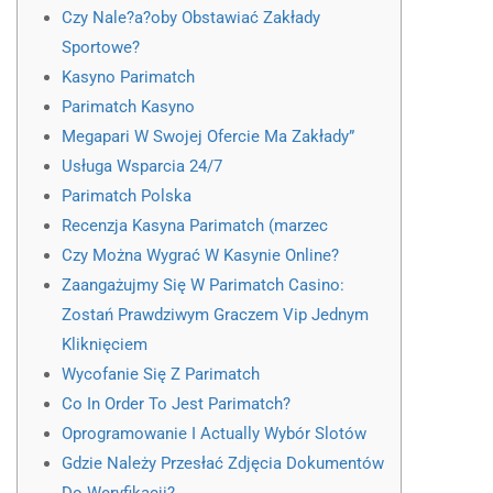
Czy Nale?a?oby Obstawiać Zakłady
Sportowe?
Kasyno Parimatch
Parimatch Kasyno
Megapari W Swojej Ofercie Ma Zakłady”
Usługa Wsparcia 24/7
Parimatch Polska
Recenzja Kasyna Parimatch (marzec
Czy Można Wygrać W Kasynie Online?
Zaangażujmy Się W Parimatch Casino:
Zostań Prawdziwym Graczem Vip Jednym
Kliknięciem
Wycofanie Się Z Parimatch
Co In Order To Jest Parimatch?
Oprogramowanie I Actually Wybór Slotów
Gdzie Należy Przesłać Zdjęcia Dokumentów