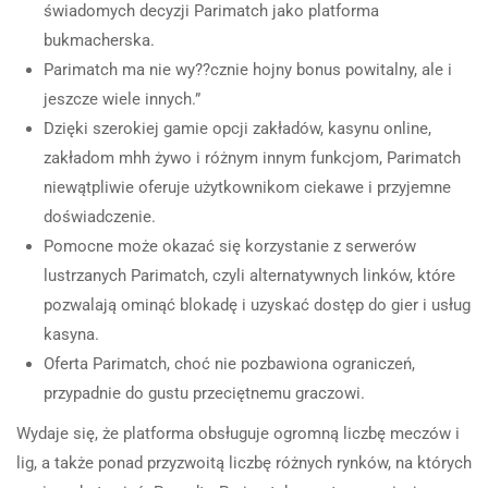
świadomych decyzji Parimatch jako platforma
bukmacherska.
Parimatch ma nie wy??cznie hojny bonus powitalny, ale i
jeszcze wiele innych.”
Dzięki szerokiej gamie opcji zakładów, kasynu online,
zakładom mhh żywo i różnym innym funkcjom, Parimatch
niewątpliwie oferuje użytkownikom ciekawe i przyjemne
doświadczenie.
Pomocne może okazać się korzystanie z serwerów
lustrzanych Parimatch, czyli alternatywnych linków, które
pozwalają ominąć blokadę i uzyskać dostęp do gier i usług
kasyna.
Oferta Parimatch, choć nie pozbawiona ograniczeń,
przypadnie do gustu przeciętnemu graczowi.
Wydaje się, że platforma obsługuje ogromną liczbę meczów i
lig, a także ponad przyzwoitą liczbę różnych rynków, na których