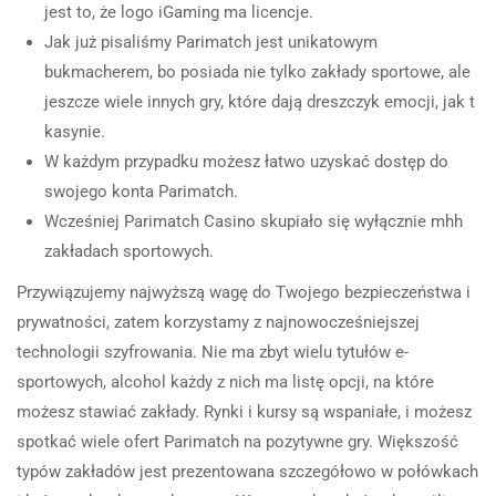
jest to, że logo iGaming ma licencje.
Jak już pisaliśmy Parimatch jest unikatowym
bukmacherem, bo posiada nie tylko zakłady sportowe, ale
jeszcze wiele innych gry, które dają dreszczyk emocji, jak t
kasynie.
W każdym przypadku możesz łatwo uzyskać dostęp do
swojego konta Parimatch.
Wcześniej Parimatch Casino skupiało się wyłącznie mhh
zakładach sportowych.
Przywiązujemy najwyższą wagę do Twojego bezpieczeństwa i
prywatności, zatem korzystamy z najnowocześniejszej
technologii szyfrowania. Nie ma zbyt wielu tytułów e-
sportowych, alcohol każdy z nich ma listę opcji, na które
możesz stawiać zakłady. Rynki i kursy są wspaniałe, i możesz
spotkać wiele ofert Parimatch na pozytywne gry. Większość
typów zakładów jest prezentowana szczegółowo w połówkach