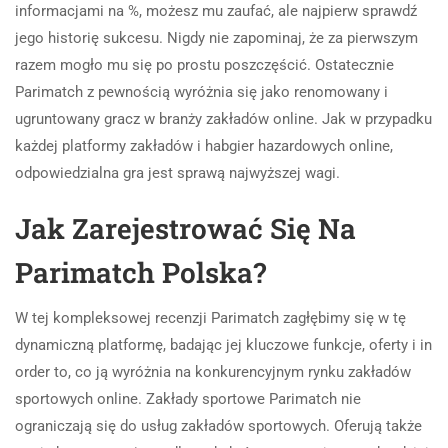
informacjami na %, możesz mu zaufać, ale najpierw sprawdź
jego historię sukcesu. Nigdy nie zapominaj, że za pierwszym
razem mogło mu się po prostu poszczęścić. Ostatecznie
Parimatch z pewnością wyróżnia się jako renomowany i
ugruntowany gracz w branży zakładów online. Jak w przypadku
każdej platformy zakładów i habgier hazardowych online,
odpowiedzialna gra jest sprawą najwyższej wagi.
Jak Zarejestrować Się Na
Parimatch Polska?
W tej kompleksowej recenzji Parimatch zagłębimy się w tę
dynamiczną platformę, badając jej kluczowe funkcje, oferty i in
order to, co ją wyróżnia na konkurencyjnym rynku zakładów
sportowych online. Zakłady sportowe Parimatch nie
ograniczają się do usług zakładów sportowych. Oferują także