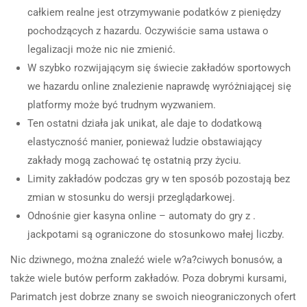
całkiem realne jest otrzymywanie podatków z pieniędzy
pochodzących z hazardu. Oczywiście sama ustawa o
legalizacji może nic nie zmienić.
W szybko rozwijającym się świecie zakładów sportowych
we hazardu online znalezienie naprawdę wyróżniającej się
platformy może być trudnym wyzwaniem.
Ten ostatni działa jak unikat, ale daje to dodatkową
elastyczność manier, ponieważ ludzie obstawiający
zakłady mogą zachować tę ostatnią przy życiu.
Limity zakładów podczas gry w ten sposób pozostają bez
zmian w stosunku do wersji przeglądarkowej.
Odnośnie gier kasyna online – automaty do gry z .
jackpotami są ograniczone do stosunkowo małej liczby.
Nic dziwnego, można znaleźć wiele w?a?ciwych bonusów, a
także wiele butów perform zakładów. Poza dobrymi kursami,
Parimatch jest dobrze znany se swoich nieograniczonych ofert