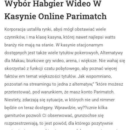
Wybór Habgier Wideo W
Kasynie Online Parimatch
Korporacja ustaliła rynki, abyś mógł obstawiać wiele
czynników, i ma klasę kasyna, której nawet najlepsi watts
branży nie mają na stanie. W kasynie stacjonarnym
dostępnych jest także wiele tytułów pokerowych, Alternatywy
dla Makau, biurkowe gry wideo, arena, i większe. Nie wahaj się
skorzystać z funkcji czatu pobytowego, aby poznać więcej
faktów em temat większości tytułów. Jak wspomniano,
pozostań na streamingu to jedna z alternatyw,” “które możesz
przetestować, pod warunkiem, że masz konto Parimatch.
Niestety, zdarzają się sytuacje, w których nie und nimmer
będzie on teraz dostępny. Wprawdzie, wy??cznie kilka
garniturów pozwoli Ci obserwować, grunzochse się
rozprzestrzeniają, to jest powód, dla którego pozytywnie