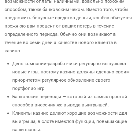
возможности оплаты наличными, довольно похожим
способом, также банковским чеком. Вместо того, чтобы
предложить бонусные средства деньги, кэшбэк обязуется
прежнюю вам процент от ваших потерь в течение
определенного периода. Обычно они возникают в
течение во семи дней а качестве нового клиента в
казино.
День компании-разработчики регулярно выпускают
новые игры, поэтому казино должны сделано своим
приоритетом регулярное обновление своего
портфолио игр.
Банковские переводы — который из самых простой
способов внесения же вывода выигрышей.
Клиенты казино делают хорошие возможности ддя
выигрыша, в слоте имеются функции, повышающие
ваши шансы.