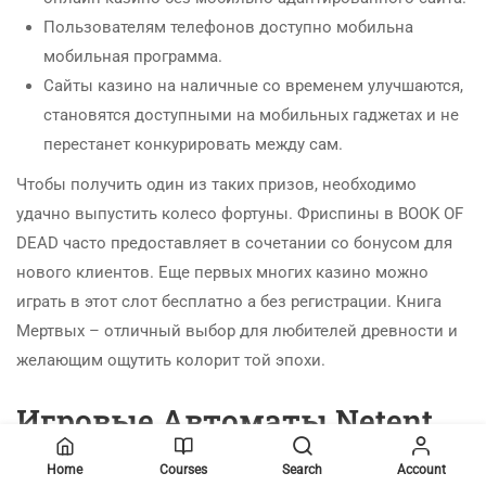
Пользователям телефонов доступно мобильна
мобильная программа.
Сайты казино на наличные со временем улучшаются,
становятся доступными на мобильных гаджетах и не
перестанет конкурировать между сам.
Чтобы получить один из таких призов, необходимо
удачно выпустить колесо фортуны. Фриспины в BOOK OF
DEAD часто предоставляет в сочетании со бонусом для
нового клиентов. Еще первых многих казино можно
играть в этот слот бесплатно а без регистрации. Книга
Мертвых – отличный выбор для любителей древности и
желающим ощутить колорит той эпохи.
Игровые Автоматы Netent
Бесплатно
Home
Courses
Search
Account