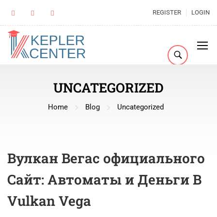
REGISTER
LOGIN
UNCATEGORIZED
Home
Blog
Uncategorized
Вулкан Вегас официального
Сайт: Автоматы и Деньги В
Vulkan Vega