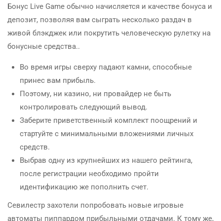
Бонус Live Game обычно начисляется и качестве бонуса и
депозит, позволяя вам сыграть несколько раздач в
живой блэкджек или покрутить человеческую рулетку на
бонусные средства..
Во время игры сверху падают камни, способные
принес вам прибыль.
Поэтому, ни казино, ни провайдер не быть
контролировать следующий вывод.
Заберите приветственный комплект поощрений и
стартуйте с минимальными вложениями личных
средств.
Выбрав одну из крупнейших из нашего рейтинга,
после регистрации необходимо пройти
идентификацию же пополнить счет.
Севилестр захотели попробовать новые игровые
автоматы пиппардом прибыльными отдачами. К тому же,