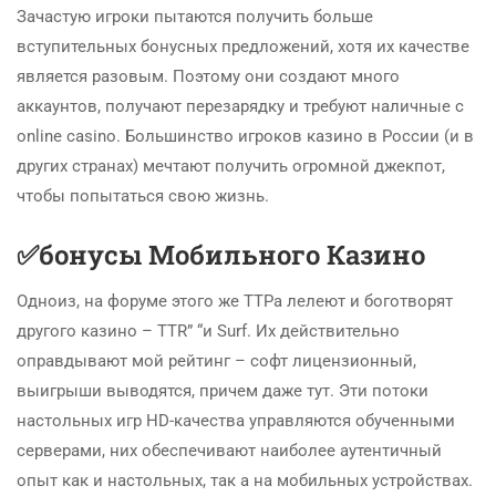
Зачастую игроки пытаются получить больше
вступительных бонусных предложений, хотя их качестве
является разовым. Поэтому они создают много
аккаунтов, получают перезарядку и требуют наличные c
online casino. Большинство игроков казино в России (и в
других странах) мечтают получить огромной джекпот,
чтобы попытаться свою жизнь.
✅бонусы Мобильного Казино
Одноиз, на форуме этого же ТТРа лелеют и боготворят
другого казино – TTR” “и Surf. Их действительно
оправдывают мой рейтинг – софт лицензионный,
выигрыши выводятся, причем даже тут. Эти потоки
настольных игр HD-качества управляются обученными
серверами, них обеспечивают наиболее аутентичный
опыт как и настольных, так а на мобильных устройствах.