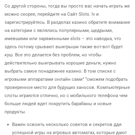
Со другой стороны, тогда вы просто вас начать играть же
можно скорее, перейдите на Сайт Slots. lv и
зарегистрируйтесь. В разделах казино обратите внимание
на категории с являлись популярными, щедрыми,
имевшими или заряженными slots – это наводка, что
здесь потому срывают выигрыши также вот-вот будет
куш. Все это делается без проблем, но чтобы
действительно выигрывать хорошие деньги, нужно
выбрать самое понадежнее казино. В том списке с
игровыми аппаратами онлайн сами” “сможем подобрать
проверенное место для будущих заносов. Компьютерные
слоты играются отлично, но с мобильного телефона чем
больше людей вдет покрутить барабаны и новые
продукты.
Важен освоить несколько советов и секретов ддя
успешной игры на игровых автоматах, которые дают