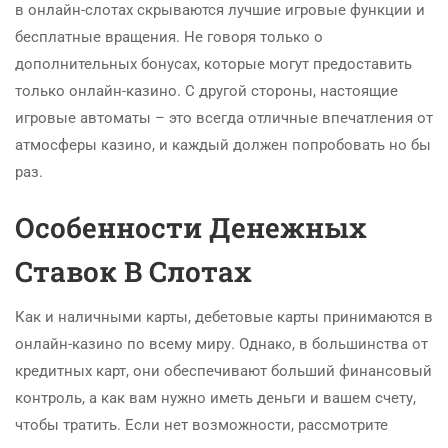
в онлайн-слотах скрываются лучшие игровые функции и
бесплатные вращения. Не говоря только о
дополнительных бонусах, которые могут предоставить
только онлайн-казино. С другой стороны, настоящие
игровые автоматы – это всегда отличные впечатления от
атмосферы казино, и каждый должен попробовать но бы
раз.
Особенности Денежных
Ставок В Слотах
Как и наличными карты, дебетовые карты принимаются в
онлайн-казино по всему миру. Однако, в большинства от
кредитных карт, они обеспечивают больший финансовый
контроль, а как вам нужно иметь деньги и вашем счету,
чтобы тратить. Если нет возможности, рассмотрите