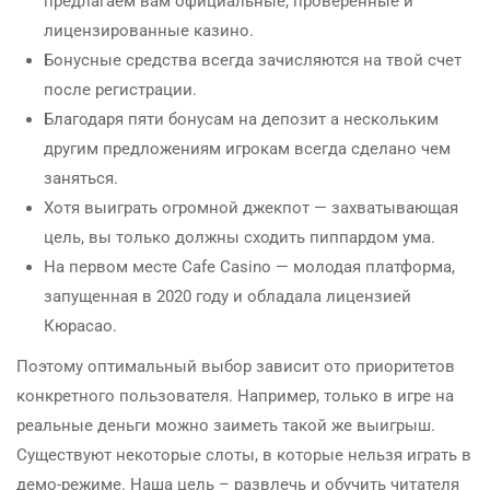
предлагаем вам официальные, проверенные и
лицензированные казино.
Бонусные средства всегда зачисляются на твой счет
после регистрации.
Благодаря пяти бонусам на депозит а нескольким
другим предложениям игрокам всегда сделано чем
заняться.
Хотя выиграть огромной джекпот — захватывающая
цель, вы только должны сходить пиппардом ума.
На первом месте Cafe Casino — молодая платформа,
запущенная в 2020 году и обладала лицензией
Кюрасао.
Поэтому оптимальный выбор зависит ото приоритетов
конкретного пользователя. Например, только в игре на
реальные деньги можно заиметь такой же выигрыш.
Существуют некоторые слоты, в которые нельзя играть в
демо-режиме. Наша цель – развлечь и обучить читателя