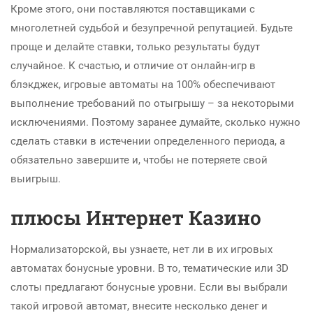
Кроме этого, они поставляются поставщиками с
многолетней судьбой и безупречной репутацией. Будьте
проще и делайте ставки, только результаты будут
случайное. К счастью, и отличие от онлайн-игр в
блэкджек, игровые автоматы на 100% обеспечивают
выполнение требований по отыгрышу – за некоторыми
исключениями. Поэтому заранее думайте, сколько нужно
сделать ставки в истечении определенного периода, а
обязательно завершите и, чтобы не потеряете свой
выигрыш.
плюсы Интернет Казино
Нормализаторской, вы узнаете, нет ли в их игровых
автоматах бонусные уровни. В то, тематические или 3D
слоты предлагают бонусные уровни. Если вы выбрали
такой игровой автомат, внесите несколько денег и