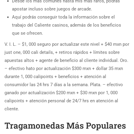
Desde los más comunes hasta mis más raros, podrás
apostar incluso sobre juegos de arcade.
Aquí podrás conseguir toda la información sobre el
trabajo del Caliente casinos, además de los beneficios
que se ofrecen.
V. I. L. – $1, 000 seguro por actualizar este nivel + $40 mxn por
just one, 000 cali details, + retiros rápidos + límites sobre
apuestas altos + agente de beneficio al cliente individual. Oro.
– efectivo hato por actualización $300 mxn + dollar 35 mxn
durante 1, 000 calipoints + beneficios + atención al
consumidor las 24 hrs 7 días a la semana. Plata. – efectivo
ganado por actualización $200 mxn + $30 mxn por 1, 000
calipoints + atención personal de 24/7 hrs en atención al
cliente.
Tragamonedas Más Populares