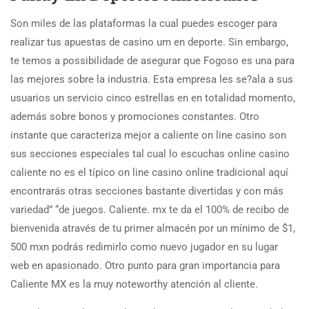
Son miles de las plataformas la cual puedes escoger para
realizar tus apuestas de casino um en deporte. Sin embargo,
te temos a possibilidade de asegurar que Fogoso es una para
las mejores sobre la industria. Esta empresa les se?ala a sus
usuarios un servicio cinco estrellas en en totalidad momento,
además sobre bonos y promociones constantes. Otro
instante que caracteriza mejor a caliente on line casino son
sus secciones especiales tal cual lo escuchas online casino
caliente no es el típico on line casino online tradicional aquí
encontrarás otras secciones bastante divertidas y con más
variedad” “de juegos. Caliente. mx te da el 100% de recibo de
bienvenida através de tu primer almacén por un mínimo de $1,
500 mxn podrás redimirlo como nuevo jugador en su lugar
web en apasionado. Otro punto para gran importancia para
Caliente MX es la muy noteworthy atención al cliente.