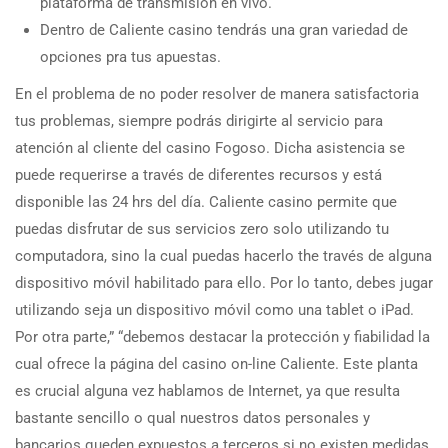
plataforma de transmisión en vivo.
Dentro de Caliente casino tendrás una gran variedad de
opciones pra tus apuestas.
En el problema de no poder resolver de manera satisfactoria
tus problemas, siempre podrás dirigirte al servicio para
atención al cliente del casino Fogoso. Dicha asistencia se
puede requerirse a través de diferentes recursos y está
disponible las 24 hrs del día. Caliente casino permite que
puedas disfrutar de sus servicios zero solo utilizando tu
computadora, sino la cual puedas hacerlo the través de alguna
dispositivo móvil habilitado para ello. Por lo tanto, debes jugar
utilizando seja un dispositivo móvil como una tablet o iPad.
Por otra parte,” “debemos destacar la protección y fiabilidad la
cual ofrece la página del casino on-line Caliente. Este planta
es crucial alguna vez hablamos de Internet, ya que resulta
bastante sencillo o qual nuestros datos personales y
bancarios queden expuestos a terceros si no existen medidas