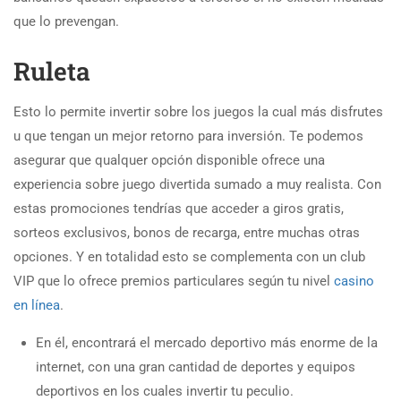
que lo prevengan.
Ruleta
Esto lo permite invertir sobre los juegos la cual más disfrutes
u que tengan un mejor retorno para inversión. Te podemos
asegurar que qualquer opción disponible ofrece una
experiencia sobre juego divertida sumado a muy realista. Con
estas promociones tendrías que acceder a giros gratis,
sorteos exclusivos, bonos de recarga, entre muchas otras
opciones. Y en totalidad esto se complementa con un club
VIP que lo ofrece premios particulares según tu nivel
casino
en línea
.
En él, encontrará el mercado deportivo más enorme de la
internet, con una gran cantidad de deportes y equipos
deportivos en los cuales invertir tu peculio.