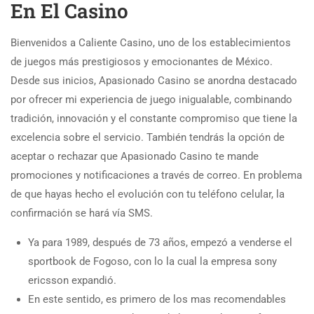
En El Casino
Bienvenidos a Caliente Casino, uno de los establecimientos
de juegos más prestigiosos y emocionantes de México.
Desde sus inicios, Apasionado Casino se anordna destacado
por ofrecer mi experiencia de juego inigualable, combinando
tradición, innovación y el constante compromiso que tiene la
excelencia sobre el servicio. También tendrás la opción de
aceptar o rechazar que Apasionado Casino te mande
promociones y notificaciones a través de correo. En problema
de que hayas hecho el evolución con tu teléfono celular, la
confirmación se hará vía SMS.
Ya para 1989, después de 73 años, empezó a venderse el
sportbook de Fogoso, con lo la cual la empresa sony
ericsson expandió.
En este sentido, es primero de los mas recomendables