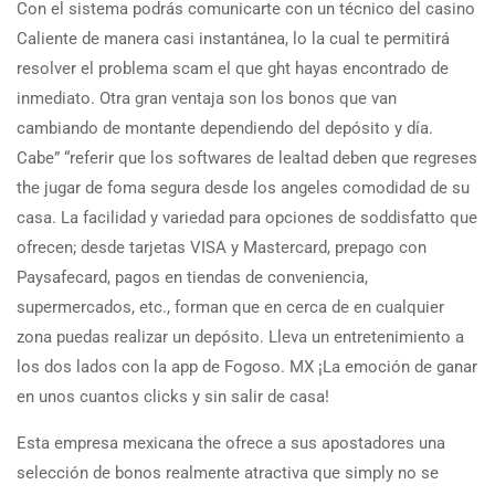
Con el sistema podrás comunicarte con un técnico del casino
Caliente de manera casi instantánea, lo la cual te permitirá
resolver el problema scam el que ght hayas encontrado de
inmediato. Otra gran ventaja son los bonos que van
cambiando de montante dependiendo del depósito y día.
Cabe” “referir que los softwares de lealtad deben que regreses
the jugar de foma segura desde los angeles comodidad de su
casa. La facilidad y variedad para opciones de soddisfatto que
ofrecen; desde tarjetas VISA y Mastercard, prepago con
Paysafecard, pagos en tiendas de conveniencia,
supermercados, etc., forman que en cerca de en cualquier
zona puedas realizar un depósito. Lleva un entretenimiento a
los dos lados con la app de Fogoso. MX ¡La emoción de ganar
en unos cuantos clicks y sin salir de casa!
Esta empresa mexicana the ofrece a sus apostadores una
selección de bonos realmente atractiva que simply no se