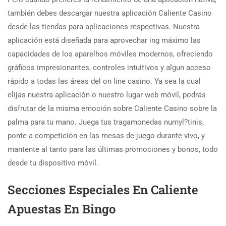
también debes descargar nuestra aplicación Caliente Casino
desde las tiendas para aplicaciones respectivas. Nuestra
aplicación está diseñada para aprovechar ing máximo las
capacidades de los aparelhos móviles modernos, ofreciendo
gráficos impresionantes, controles intuitivos y algun acceso
rápido a todas las áreas del on line casino. Ya sea la cual
elijas nuestra aplicación o nuestro lugar web móvil, podrás
disfrutar de la misma emoción sobre Caliente Casino sobre la
palma para tu mano. Juega tus tragamonedas numyl?tinis,
ponte a competición en las mesas de juego durante vivo, y
mantente al tanto para las últimas promociones y bonos, todo
desde tu dispositivo móvil.
Secciones Especiales En Caliente
Apuestas En Bingo