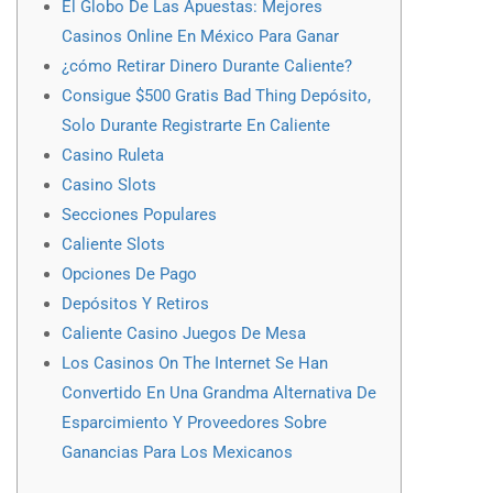
El Globo De Las Apuestas: Mejores
Casinos Online En México Para Ganar
¿cómo Retirar Dinero Durante Caliente?
Consigue $500 Gratis Bad Thing Depósito,
Solo Durante Registrarte En Caliente
Casino Ruleta
Casino Slots
Secciones Populares
Caliente Slots
Opciones De Pago
Depósitos Y Retiros
Caliente Casino Juegos De Mesa
Los Casinos On The Internet Se Han
Convertido En Una Grandma Alternativa De
Esparcimiento Y Proveedores Sobre
Ganancias Para Los Mexicanos