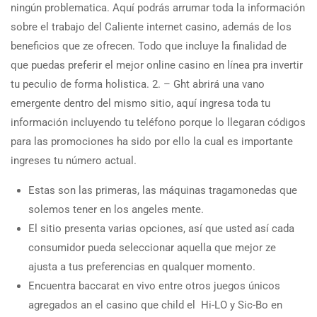
ningún problematica. Aquí podrás arrumar toda la información
sobre el trabajo del Caliente internet casino, además de los
beneficios que ze ofrecen. Todo que incluye la finalidad de
que puedas preferir el mejor online casino en línea pra invertir
tu peculio de forma holistica. 2. – Ght abrirá una vano
emergente dentro del mismo sitio, aquí ingresa toda tu
información incluyendo tu teléfono porque lo llegaran códigos
para las promociones ha sido por ello la cual es importante
ingreses tu número actual.
Estas son las primeras, las máquinas tragamonedas que
solemos tener en los angeles mente.
El sitio presenta varias opciones, así que usted así cada
consumidor pueda seleccionar aquella que mejor ze
ajusta a tus preferencias en qualquer momento.
Encuentra baccarat en vivo entre otros juegos únicos
agregados an el casino que child el Hi-LO y Sic-Bo en