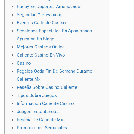
Parlay En Deportes Americanos
Seguridad Y Privacidad
Eventos Caliente Casino
Secciones Especiales En Apasionado
Apuestas En Bingo
Mejores Casinos Online
Caliente Casino En Vivo
Casino
Regalos Cada Fin De Semana Durante
Caliente Mx
Reseña Sobre Casino Caliente
Tipos Sobre Juegos
Información Caliente Casino
Juegos Instantáneos
Reseña De Caliente Mx
Promociones Semanales