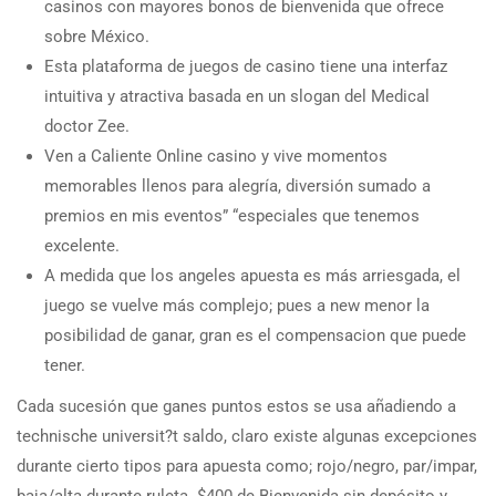
casinos con mayores bonos de bienvenida que ofrece
sobre México.
Esta plataforma de juegos de casino tiene una interfaz
intuitiva y atractiva basada en un slogan del Medical
doctor Zee.
Ven a Caliente Online casino y vive momentos
memorables llenos para alegría, diversión sumado a
premios en mis eventos” “especiales que tenemos
excelente.
A medida que los angeles apuesta es más arriesgada, el
juego se vuelve más complejo; pues a new menor la
posibilidad de ganar, gran es el compensacion que puede
tener.
Cada sucesión que ganes puntos estos se usa añadiendo a
technische universit?t saldo, claro existe algunas excepciones
durante cierto tipos para apuesta como; rojo/negro, par/impar,