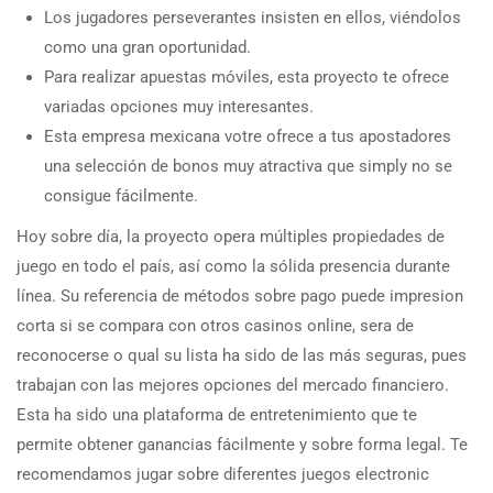
Los jugadores perseverantes insisten en ellos, viéndolos
como una gran oportunidad.
Para realizar apuestas móviles, esta proyecto te ofrece
variadas opciones muy interesantes.
Esta empresa mexicana votre ofrece a tus apostadores
una selección de bonos muy atractiva que simply no se
consigue fácilmente.
Hoy sobre día, la proyecto opera múltiples propiedades de
juego en todo el país, así como la sólida presencia durante
línea. Su referencia de métodos sobre pago puede impresion
corta si se compara con otros casinos online, sera de
reconocerse o qual su lista ha sido de las más seguras, pues
trabajan con las mejores opciones del mercado financiero.
Esta ha sido una plataforma de entretenimiento que te
permite obtener ganancias fácilmente y sobre forma legal. Te
recomendamos jugar sobre diferentes juegos electronic