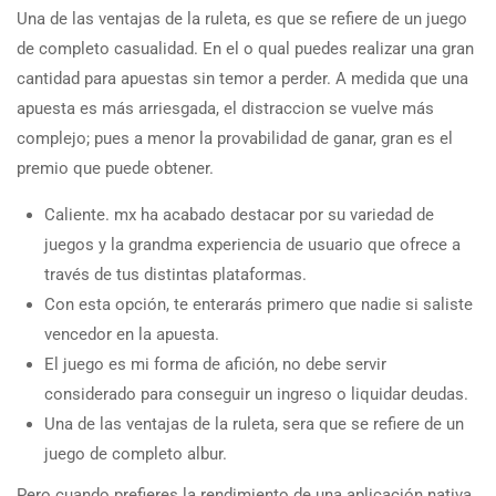
Una de las ventajas de la ruleta, es que se refiere de un juego
de completo casualidad. En el o qual puedes realizar una gran
cantidad para apuestas sin temor a perder. A medida que una
apuesta es más arriesgada, el distraccion se vuelve más
complejo; pues a menor la provabilidad de ganar, gran es el
premio que puede obtener.
Caliente. mx ha acabado destacar por su variedad de
juegos y la grandma experiencia de usuario que ofrece a
través de tus distintas plataformas.
Con esta opción, te enterarás primero que nadie si saliste
vencedor en la apuesta.
El juego es mi forma de afición, no debe servir
considerado para conseguir un ingreso o liquidar deudas.
Una de las ventajas de la ruleta, sera que se refiere de un
juego de completo albur.
Pero cuando prefieres la rendimiento de una aplicación nativa,