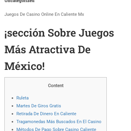
Uncategorized
Juegos De Casino Online En Caliente Mx
¡sección Sobre Juegos
Más Atractiva De
México!
Content
Ruleta
Martes De Giros Gratis
Retirada De Dinero En Caliente
Tragamonedas Más Buscados En El Casino
Métodos De Pago Sobre Casino Caliente