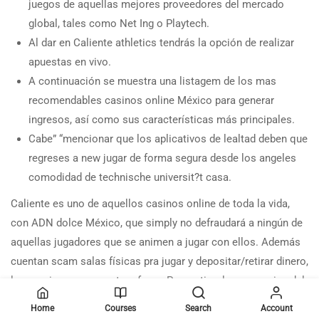
juegos de aquellas mejores proveedores del mercado
global, tales como Net Ing o Playtech.
Al dar en Caliente athletics tendrás la opción de realizar
apuestas en vivo.
A continuación se muestra una listagem de los mas
recomendables casinos online México para generar
ingresos, así como sus características más principales.
Cabe” “mencionar que los aplicativos de lealtad deben que
regreses a new jugar de forma segura desde los angeles
comodidad de technische universit?t casa.
Caliente es uno de aquellos casinos online de toda la vida,
con ADN dolce México, que simply no defraudará a ningún de
aquellas jugadores que se animen a jugar con ellos. Además
cuentan scam salas físicas pra jugar y depositar/retirar dinero,
lo que siempre es punto a favor. Para retirar las ganancias del
casino Caliente deportes solo tienes disponibles las
Home
Courses
Search
Account