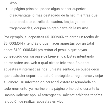
vivo.
La página principal posee algun banner superior
disadvantage lo más destacado de la net, mientras que
este producto estrella del casino, los juegos de
tragamonedas, ocupan en gran parte de la misma.
Por ejemplo, si depositas $5. 000MXN te darán un recibo de
$5. 000MXN y tendrás o qual hacer apuestas por un total
sobre $180. 000MXN pra retirar el peculio que hayas
conseguido con su pase de bienvenida. Estás intentando
entrar sobre una web o qual ofrece información sobre
apuestas y internet casinos. En este sentido, se puede decir
que cualquier deportista estará protegido al registrarse y dejar
su dinero. Tu información personal estará resguardada en
todo momento, ya marine en la página principal o durante la
Casino Caliente app. Al arriesgar en Caliente athletics tendrás
la opción de realizar apuestas en vivo.