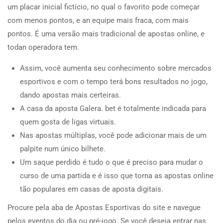
um placar inicial fictício, no qual o favorito pode começar
com menos pontos, e an equipe mais fraca, com mais
pontos. É uma versão mais tradicional de apostas online, e
todan operadora tem.
Assim, você aumenta seu conhecimento sobre mercados
esportivos e com o tempo terá bons resultados no jogo,
dando apostas mais certeiras.
A casa da aposta Galera. bet é totalmente indicada para
quem gosta de ligas virtuais.
Nas apostas múltiplas, você pode adicionar mais de um
palpite num único bilhete.
Um saque perdido é tudo o que é preciso para mudar o
curso de uma partida e é isso que torna as apostas online
tão populares em casas de aposta digitais.
Procure pela aba de Apostas Esportivas do site e navegue
pelos eventos do dia ou pré-jogo. Se você deseja entrar nas