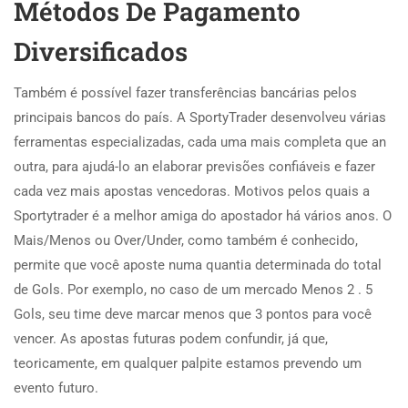
Métodos De Pagamento
Diversificados
Também é possível fazer transferências bancárias pelos
principais bancos do país. A SportyTrader desenvolveu várias
ferramentas especializadas, cada uma mais completa que an
outra, para ajudá-lo an elaborar previsões confiáveis e fazer
cada vez mais apostas vencedoras. Motivos pelos quais a
Sportytrader é a melhor amiga do apostador há vários anos. O
Mais/Menos ou Over/Under, como também é conhecido,
permite que você aposte numa quantia determinada do total
de Gols. Por exemplo, no caso de um mercado Menos 2 . 5
Gols, seu time deve marcar menos que 3 pontos para você
vencer. As apostas futuras podem confundir, já que,
teoricamente, em qualquer palpite estamos prevendo um
evento futuro.