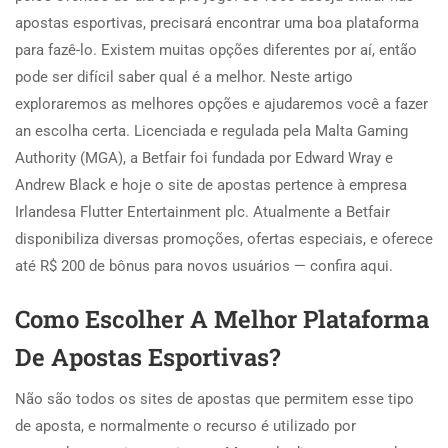
apostas esportivas, precisará encontrar uma boa plataforma
para fazê-lo. Existem muitas opções diferentes por aí, então
pode ser difícil saber qual é a melhor. Neste artigo
exploraremos as melhores opções e ajudaremos você a fazer
an escolha certa. Licenciada e regulada pela Malta Gaming
Authority (MGA), a Betfair foi fundada por Edward Wray e
Andrew Black e hoje o site de apostas pertence à empresa
Irlandesa Flutter Entertainment plc. Atualmente a Betfair
disponibiliza diversas promoções, ofertas especiais, e oferece
até R$ 200 de bônus para novos usuários — confira aqui.
Como Escolher A Melhor Plataforma
De Apostas Esportivas?
Não são todos os sites de apostas que permitem esse tipo
de aposta, e normalmente o recurso é utilizado por