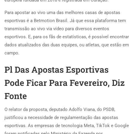
europeia fundada em 2018 e registrada em Curaçao.
Para apostar ao vivo uma das melhores casas de apostas
esportivas é a Betmotion Brasil. Já que essa plataforma tem
transmissão ao vivo via vídeo para diversos eventos
esportivos. E, para os fãs de estatísticas, é possível encontrar
dados atualizados das duas equipes, ou atletas, que estão em
campo.
Pl Das Apostas Esportivas
Pode Ficar Para Fevereiro, Diz
Fonte
O relator da proposta, deputado Adolfo Viana, do PSDB,
justificou a necessidade de regulamentação das apostas
esportivas. As empresas de tecnologia Meta, TikTok e Google
foram notificadas pelo Ministério da Fazenda por