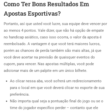
Como Ter Bons Resultados Em
Apostas Esportivas?
Portanto, así que usted você lucre, sua equipe deve vencer por
ao menos 4 pontos. Vale dizer, que não há opção de empate
no handicap asiático, caso isso ocorra, o valor da aposta é
reembolsado. A vantagem é que você terá maiores lucros,
porém as chances de perda também são mais altas, já que
você deve acertar na previsão de quaisquer eventos do
cupom, para vencer. Nas apostas múltiplas, você pode
adicionar mais de um palpite em um único bilhete.
Ao clicar nessa aba, você sofrerá um redirecionamento
para o local em que você deverá clicar no esporte de sua
preferência.
Não importa qual seja a pontuação final do jogo ou se o
time do jogador específico perder – contanto que ele