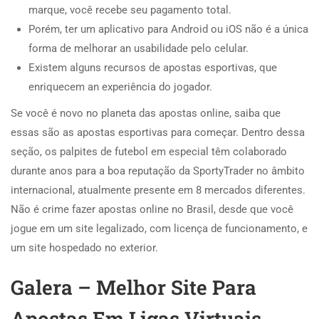
marque, você recebe seu pagamento total.
Porém, ter um aplicativo para Android ou iOS não é a única
forma de melhorar an usabilidade pelo celular.
Existem alguns recursos de apostas esportivas, que
enriquecem an experiência do jogador.
Se você é novo no planeta das apostas online, saiba que
essas são as apostas esportivas para começar. Dentro dessa
seção, os palpites de futebol em especial têm colaborado
durante anos para a boa reputação da SportyTrader no âmbito
internacional, atualmente presente em 8 mercados diferentes.
Não é crime fazer apostas online no Brasil, desde que você
jogue em um site legalizado, com licença de funcionamento, e
um site hospedado no exterior.
Galera – Melhor Site Para
Apostas Em Ligas Virtuais