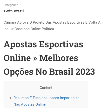
Categories
1Win Brasil
Câmara Aprova O Projeto Das Apostas Esportivas E Volta An
Incluir Cassinos Online Política
Apostas Esportivas
Online » Melhores
Opções No Brasil 2023
Content
Recursos E Funcionalidades Importantes
Nas Apostas Online