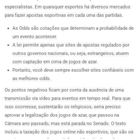
especialistas. Em quaisquer esportes há diversos mercados
para fazer apostas esportivas em cada uma das partidas.
As Odds são cotações que determinam a probabilidade de
um evento acontecer.
A lei permite apenas que sites de apostas regulados por
outros governos nacionais, ou seja, estrangeiros, atuem
com captação em cima de jogos de azar.
Portanto, você deve sempre escolher sites confiáveis com
as melhores odds.
Os pontos negativos ficam por conta da ausência de uma
transmissão via vídeo para eventos em tempo real. Para que
isso ocorresse, sustentarão os religiosos, seria preciso
aprovar a legalização dos jogos de azar, que passou na
Câmara ano passado, mas está parada no Senado. O texto
incluiu a taxação dos jogos online não esportivos, que são os