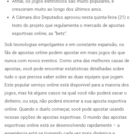
Afinal, os jogos eletrônicos são muito populares, e
cresceram muito ao longo dos últimos anos.
A Câmara dos Deputados aprovou nesta quinta-feira (21) o
texto do projeto que regulamenta o mercado de apostas
esportivas online, as “bets”.
Sob tecnologias empolgantes e em constante expansão, os
fãs de apostas online podem apostar em mais jogos do que
nunca com novos eventos. Como uma das melhores casas de
apostas, você pode encontrar estatísticas detalhadas sobre
tudo o que precisa saber sobre as duas equipes que jogam.
Este popular serviço online está disponível para a maioria dos
jogos, mas há alguns casos na qual você não poderá sacar o
dinheiro, ou seja, não poderá encerrar a sua aposta esportiva
online. Quando o duelo começar, você pode apostar usando
nossas opções de apostas esportivas. O mundo das apostas
esportivas online está se desenvolvendo rapidamente – a
experiência está se tornando cada vez mais dinâmica e