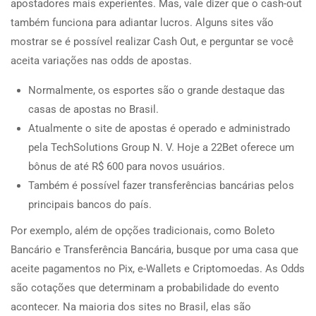
apostadores mais experientes. Mas, vale dizer que o cash-out
também funciona para adiantar lucros. Alguns sites vão
mostrar se é possível realizar Cash Out, e perguntar se você
aceita variações nas odds de apostas.
Normalmente, os esportes são o grande destaque das
casas de apostas no Brasil.
Atualmente o site de apostas é operado e administrado
pela TechSolutions Group N. V. Hoje a 22Bet oferece um
bônus de até R$ 600 para novos usuários.
Também é possível fazer transferências bancárias pelos
principais bancos do país.
Por exemplo, além de opções tradicionais, como Boleto
Bancário e Transferência Bancária, busque por uma casa que
aceite pagamentos no Pix, e-Wallets e Criptomoedas. As Odds
são cotações que determinam a probabilidade do evento
acontecer. Na maioria dos sites no Brasil, elas são