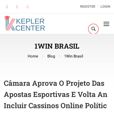
REGISTER
LOGIN
1WIN BRASIL
Home
Blog
1Win Brasil
Câmara Aprova O Projeto Das
Apostas Esportivas E Volta An
Incluir Cassinos Online Polític