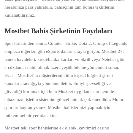
hesabınıza para yatırabilir, bahisçinin tüm bonus tekliflerini
kullanabilirsiniz.
Mostbet Bahis Şirketinin Faydaları
Spor türlerinden sonra, Counter–Strike, Dota 2, Group of Legends
empieza diğerleri gibi eSports dalları sırayla giriyor. Mostbet-27,
banka havaleleri, kredi/banka kartları ve Skrill veya Neteller gibi
e-cüzdanlar dahil olmak üzere çeşitli ödeme yöntemleri sunar.
Evet – MostBet’in müşterilerinin tüm kişisel bilgileri şifreli
kanallar aracılığıyla yönetime iletilir. En iyi işlevselliği ve
güvenliği korumak için hem Mostbet uygulamasını hem de
cihazınızın işletim sistemini güncel tutmak çok önemlidir. Motor
sporları hayranıysanız, Mostbet bahislerinizi yapmak için
mükemmel bir yer olacaktır.
Mostbet’teki spor bahislerine ek olarak, çevrimiçi casino