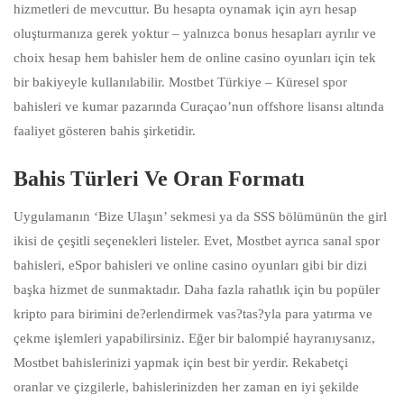
hizmetleri de mevcuttur. Bu hesapta oynamak için ayrı hesap
oluşturmanıza gerek yoktur – yalnızca bonus hesapları ayrılır ve
choix hesap hem bahisler hem de online casino oyunları için tek
bir bakiyeyle kullanılabilir. Mostbet Türkiye – Küresel spor
bahisleri ve kumar pazarında Curaçao’nun offshore lisansı altında
faaliyet gösteren bahis şirketidir.
Bahis Türleri Ve Oran Formatı
Uygulamanın ‘Bize Ulaşın’ sekmesi ya da SSS bölümünün the girl
ikisi de çeşitli seçenekleri listeler. Evet, Mostbet ayrıca sanal spor
bahisleri, eSpor bahisleri ve online casino oyunları gibi bir dizi
başka hizmet de sunmaktadır. Daha fazla rahatlık için bu popüler
kripto para birimini de?erlendirmek vas?tas?yla para yatırma ve
çekme işlemleri yapabilirsiniz. Eğer bir balompié hayranıysanız,
Mostbet bahislerinizi yapmak için best bir yerdir. Rekabetçi
oranlar ve çizgilerle, bahislerinizden her zaman en iyi şekilde