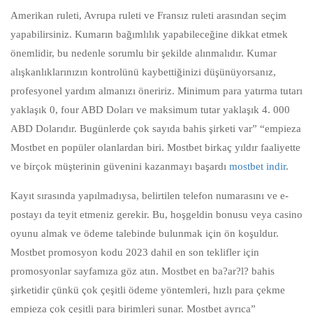
Amerikan ruleti, Avrupa ruleti ve Fransız ruleti arasından seçim
yapabilirsiniz. Kumarın bağımlılık yapabileceğine dikkat etmek
önemlidir, bu nedenle sorumlu bir şekilde alınmalıdır. Kumar
alışkanlıklarınızın kontrolünü kaybettiğinizi düşünüyorsanız,
profesyonel yardım almanızı öneririz. Minimum para yatırma tutarı
yaklaşık 0, four ABD Doları ve maksimum tutar yaklaşık 4. 000
ABD Dolarıdır. Bugünlerde çok sayıda bahis şirketi var” “empieza
Mostbet en popüler olanlardan biri. Mostbet birkaç yıldır faaliyette
ve birçok müşterinin güvenini kazanmayı başardı
mostbet indir
.
Kayıt sırasında yapılmadıysa, belirtilen telefon numarasını ve e-
postayı da teyit etmeniz gerekir. Bu, hoşgeldin bonusu veya casino
oyunu almak ve ödeme talebinde bulunmak için ön koşuldur.
Mostbet promosyon kodu 2023 dahil en son teklifler için
promosyonlar sayfamıza göz atın. Mostbet en ba?ar?l? bahis
şirketidir çünkü çok çeşitli ödeme yöntemleri, hızlı para çekme
empieza çok çeşitli para birimleri sunar. Mostbet ayrıca”