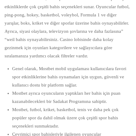
etkinliklerde çok çeşitli bahis seçenekleri sunar. Oyuncular futbol,
ping-pong, hokey, basketbol, voleybol, Formula 1 ve diğer
yarışlar, boks, kriket ve diğer sporlar üzerine bahis oynayabilirler.
Ayrıca, siyasi olaylara, televizyon şovlarına ve daha fazlasına”
“weil bahis oynayabilirsiniz. Casino lobisinde daha kolay
gezinmek için oyunları kategorilere ve sağlayıcılara göre
sıralamanıza yardımcı olacak filtreler vardır.
Genel olarak, Mostbet mobil uygulaması kullanıcılara favori
spor etkinliklerine bahis oynamaları için uygun, güvenli ve
kullanıcı dostu bir platform sağlar.
Mostbet ayrıca oyuncuların yaptıkları her bahis için puan
kazanabilecekleri bir Sadakat Programına sahiptir.
Mostbet, futbol, kriket, basketbol, tenis ve daha pek çok
popüler spor da dahil olmak üzere çok çeşitli spor bahis
seçenekleri sunmaktadır.
Çevrimiçi spor bahisleriyle ilgilenen oyuncular