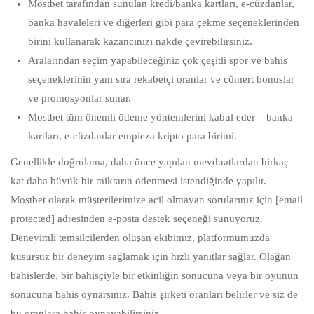
Mostbet tarafından sunulan kredi/banka kartları, e-cüzdanlar,
banka havaleleri ve diğerleri gibi para çekme seçeneklerinden
birini kullanarak kazancınızı nakde çevirebilirsiniz.
Aralarından seçim yapabileceğiniz çok çeşitli spor ve bahis
seçeneklerinin yanı sıra rekabetçi oranlar ve cömert bonuslar
ve promosyonlar sunar.
Mostbet tüm önemli ödeme yöntemlerini kabul eder – banka
kartları, e-cüzdanlar empieza kripto para birimi.
Genellikle doğrulama, daha önce yapılan mevduatlardan birkaç
kat daha büyük bir miktarın ödenmesi istendiğinde yapılır.
Mostbet olarak müşterilerimize acil olmayan sorularınız için [email
protected] adresinden e-posta destek seçeneği sunuyoruz.
Deneyimli temsilcilerden oluşan ekibimiz, platformumuzda
kusursuz bir deneyim sağlamak için hızlı yanıtlar sağlar. Olağan
bahislerde, bir bahisçiyle bir etkinliğin sonucuna veya bir oyunun
sonucuna bahis oynarsınız. Bahis şirketi oranları belirler ve siz de
bu oranlara bahis oynayabilirsiniz.