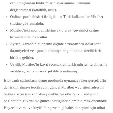
canlı maçlardan bildirimlerin ayarlanması, temanın
değiştirilmesi (karanlık, açık).
Online spor bahisleri ile ilgilenen Türk kullanıcılar Mostbet
sitesine göz atmalıdır.
Mostbet’teki spor bahislerine ek olarak, çevrimiçi casino
hizmetleri de mevcuttur.
Ayrıca, kazancınızı önemli ölçüde artırabilecek dolar topu
ikramiyeleri ve aşamalı ikramiyeler gibi bonus özelliklerle
birlikte gelirler.
Üstelik Mostbet’in kayıt seçenekleri farklı müşteri tercihlerine
ve ihtiyaçlarına uyacak şekilde tasarlanmıştır.
İster canlı casinoların demo modunda oynamayı ister gerçek afin
de riskini almayı tercih edin, güncel Mostbet web sitesi adresini
bulmak sizin için zor olmayacaktır. Ve elbette, kullandığınız
bağlantının güvenli ve güncel olduğundan emin olmak önemlidir.
Heyecan verici ve keyifli bir çevrimiçi bahis deneyimi için nihai