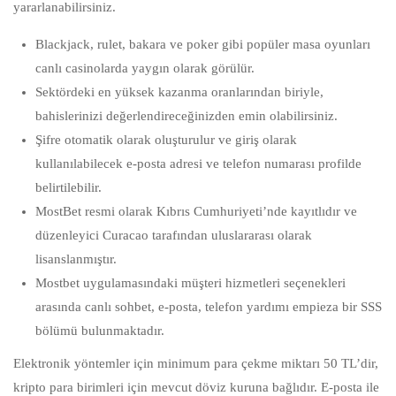
yararlanabilirsiniz.
Blackjack, rulet, bakara ve poker gibi popüler masa oyunları
canlı casinolarda yaygın olarak görülür.
Sektördeki en yüksek kazanma oranlarından biriyle,
bahislerinizi değerlendireceğinizden emin olabilirsiniz.
Şifre otomatik olarak oluşturulur ve giriş olarak
kullanılabilecek e-posta adresi ve telefon numarası profilde
belirtilebilir.
MostBet resmi olarak Kıbrıs Cumhuriyeti’nde kayıtlıdır ve
düzenleyici Curacao tarafından uluslararası olarak
lisanslanmıştır.
Mostbet uygulamasındaki müşteri hizmetleri seçenekleri
arasında canlı sohbet, e-posta, telefon yardımı empieza bir SSS
bölümü bulunmaktadır.
Elektronik yöntemler için minimum para çekme miktarı 50 TL’dir,
kripto para birimleri için mevcut döviz kuruna bağlıdır. E-posta ile