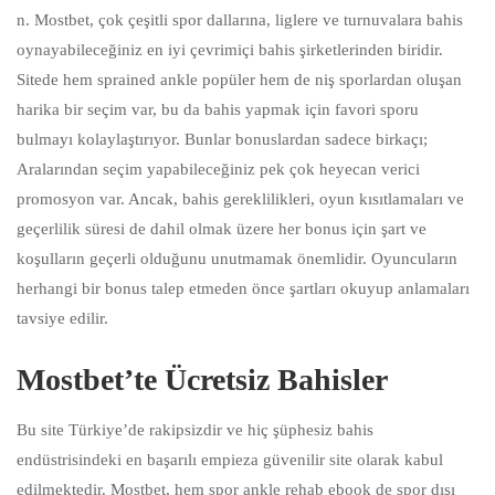
n. Mostbet, çok çeşitli spor dallarına, liglere ve turnuvalara bahis
oynayabileceğiniz en iyi çevrimiçi bahis şirketlerinden biridir.
Sitede hem sprained ankle popüler hem de niş sporlardan oluşan
harika bir seçim var, bu da bahis yapmak için favori sporu
bulmayı kolaylaştırıyor. Bunlar bonuslardan sadece birkaçı;
Aralarından seçim yapabileceğiniz pek çok heyecan verici
promosyon var. Ancak, bahis gereklilikleri, oyun kısıtlamaları ve
geçerlilik süresi de dahil olmak üzere her bonus için şart ve
koşulların geçerli olduğunu unutmamak önemlidir. Oyuncuların
herhangi bir bonus talep etmeden önce şartları okuyup anlamaları
tavsiye edilir.
Mostbet’te Ücretsiz Bahisler
Bu site Türkiye’de rakipsizdir ve hiç şüphesiz bahis
endüstrisindeki en başarılı empieza güvenilir site olarak kabul
edilmektedir. Mostbet, hem spor ankle rehab ebook de spor dışı