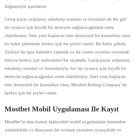
düğmesiyle işaretlenir.
Geniş pazar yelpazesi, rekabetçi oranları ve bonusları ile the girl
tür oyuncu için keyifli bir deneyim sağlayacağından emin
olabilirsiniz. İster yeni başlayan ister deneyimli bir kumarbaz olun,
bu bahis şirketinde herkes için bir şeyler vardır. Bu bahis şirketi,
Türkiye’de spor bahisleri yapmak ya da casino oyunları oynamak
isteyen herkes için mükemmel bir seçimdir. Geniş pazar yelpazesi,
rekabetçi oranları ve bonuslarıyla, her tür oyuncu için keyifli bir
deneyim sağlayacağından emin olabilirsiniz. İster yeni başlayan
ister deneyimli bir kumarbaz olun, Mostbet Betting Company’de
herkes için bir şeyler vardır.
Mostbet Mobil Uygulaması Ile Kayıt
MostBet’in tüm kumar faaliyetleri mobil uygulamalar üzerinden
yürütülebilir ve dünyanın the woman yerinden oynayabilir ve