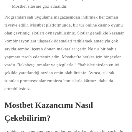
Mostbet sitesine göz atmalıdır.
Programları sah uygulama mağazasından indirmek her zaman
tavsiye edilir. Mostbet platformunda, bir tür online casino oyunu
olan çevrimiçi slotları oynayabilirsiniz. Slotlar genellikle kazanan
kombinasyonlara ulaşarak ödemeleri tetiklemek amacıyla çok
sayıda sembol içeren dönen makaralar içerir. Ne tür bir bahis
yapmayı tercih ederseniz edin, Mostbet’te herkes için bir şeyler
vardır. Rekabetçi oranlar ve çizgilerle,” “bahislerinizden en iyi
şekilde yararlandığınızdan emin olabilirsiniz. Ayrıca, sık sık
sunulan promosyonlar empieza bonuslarla kârınızı daha da
artırabilirsiniz.
Mostbet Kazancımı Nasıl
Çekebilirim?
Lobide ayrıca en yeni ve popüler oyunlardan oluşan bir seçki de