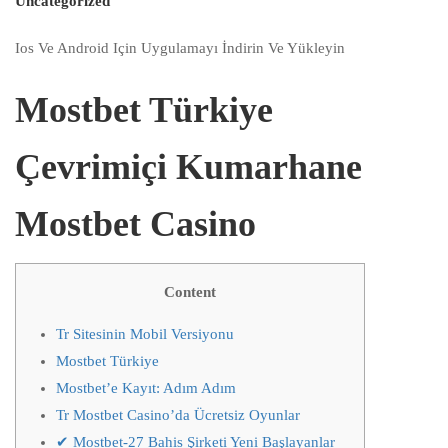
Uncategorized
Ios Ve Android Için Uygulamayı İndirin Ve Yükleyin
Mostbet Türkiye
Çevrimiçi Kumarhane
Mostbet Casino
Content
Tr Sitesinin Mobil Versiyonu
Mostbet Türkiye
Mostbet’e Kayıt: Adım Adım
Tr Mostbet Casino’da Ücretsiz Oyunlar
✔ Mostbet-27 Bahis Şirketi Yeni Başlayanlar