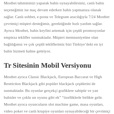
Mostbet tahmininizi yaparak bahis oynayabilirsiniz, canlı bahis
seçeneğimiz ise maç devam ederken bahis yapmanıza olanak
sağlar. Canlı sohbet, e-posta ve Telegram aracılığıyla 7/24 Mostbet
çevrimiçi müşteri desteğimiz, gerektiğinde hızlı yardım sağlar.
Ayrıca Mostbet, bahis keyfini artırmak için çeşitli promosyonlar
empieza teklifler sunmaktadır. Müşteri memnuniyetine olan
bağlılığımız ve çok çeşitli tekliflerimiz bizi Türkiye’deki en iyi
bahis hizmeti haline getiriyor.
Tr Sitesinin Mobil Versiyonu
Mostbet ayrıca Classic Blackjack, European Baccarat ve High
Restriction Blackjack gibi popüler blackjack çeşitlerini de
sunmaktadır. Bu oyunlar gerçekçi grafiklere sahiptir ve yan
bahisler ve çoklu un oyunu gibi ek” “özelliklerle birlikte gelir.
Mostbet ayrıca oyuncuların slot machine game, masa oyunları,
video poker ve canlı krupiye oyunları oynayabileceği bir çevrimiçi